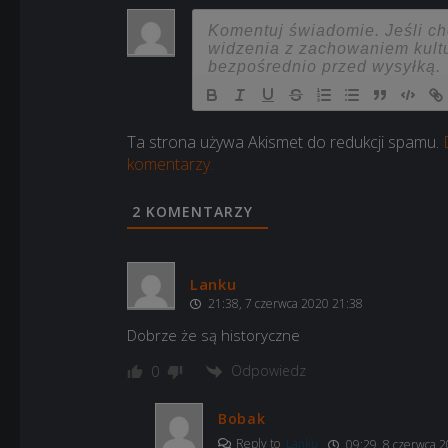
Ta strona używa Akismet do redukcji spamu.
komentarzy.
2
KOMENTARZY
Lanku
21:38, 7 czerwca 2020 21:38
Dobrze że są historyczne
Odpowiedz
0
Bobak
Reply to
Lanku
09:29, 8 czerwca 