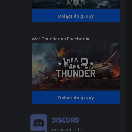
Dołącz do grupy
War Thunder na Facebooku
Dołącz do grupy
rykoszet.info