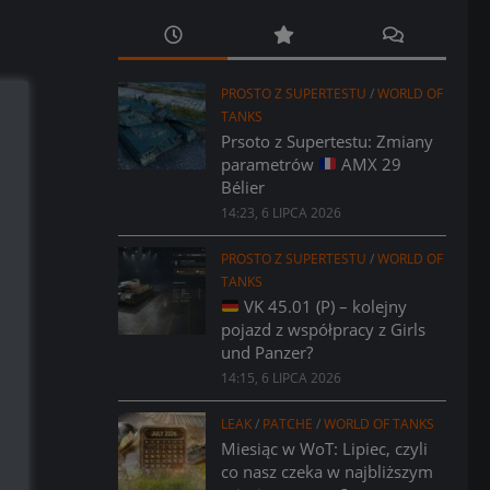
PROSTO Z SUPERTESTU
/
WORLD OF
TANKS
Prsoto z Supertestu: Zmiany
parametrów
AMX 29
Bélier
14:23, 6 LIPCA 2026
PROSTO Z SUPERTESTU
/
WORLD OF
TANKS
VK 45.01 (P) – kolejny
pojazd z współpracy z Girls
und Panzer?
14:15, 6 LIPCA 2026
LEAK
/
PATCHE
/
WORLD OF TANKS
Miesiąc w WoT: Lipiec, czyli
co nasz czeka w najbliższym