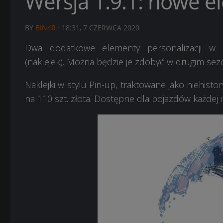
Wersja 1.9.1: nowe e
BY
BIN4R
·
18:31, 7 CZERWCA 2020
Dwa dodatkowe elementy personalizacji w p
(naklejek). Można będzie je zdobyć w drugim sezo
Naklejki w stylu Pin-up, traktowane jako niehis
na 110 szt. złota. Dostępne dla pojazdów każdej