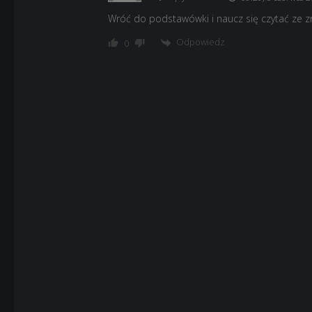
Wróć do podstawówki i naucz się czytać ze 
Odpowiedz
0