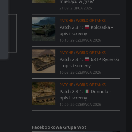
miesiącu w grze?
21:09, 2 LIPCA 2026
PATCHE
/
WORLD OF TANKS
Patch 2.3.1:
Kolczatka –
aci.
opis i screeny
16:15, 29 CZERWCA 2026
PATCHE
/
WORLD OF TANKS
Patch 2.3.1:
63TP Rycerski
– opis i screeny
16:08, 29 CZERWCA 2026
PATCHE
/
WORLD OF TANKS
Patch 2.3.1:
Donnola –
opis i screeny
15:59, 29 CZERWCA 2026
Facebookowa Grupa Wot