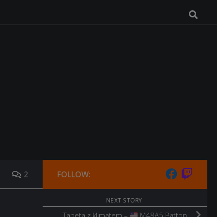
2
FOLLOW:
NEXT STORY
Tapeta z klimatem –
M48A5 Patton