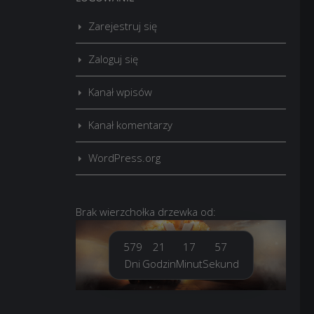
Zarejestruj się
Zaloguj się
Kanał wpisów
Kanał komentarzy
WordPress.org
Brak
wierzchołka drzewka
od:
579
21
17
58
Dni
Godzin
Minut
Sekund