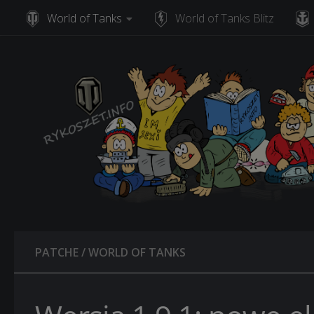
World of Tanks
World of Tanks Blitz
Skip to content
PATCHE
/
WORLD OF TANKS