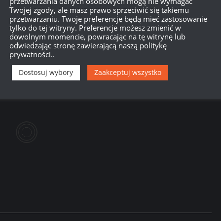
przetwarzania danych osobowych mogą nie wymagać
Twojej zgody, ale masz prawo sprzeciwić się takiemu
przetwarzaniu. Twoje preferencje będą mieć zastosowanie
tylko do tej witryny. Preferencje możesz zmienić w
dowolnym momencie, powracając na tę witrynę lub
odwiedzając stronę zawierającą naszą politykę
o jestem pasjonatem i wiem, że większość graczy w WoT to pasjon
prywatności..
rzemyślana. Trudniejsza, ale mniej irytująca – a przez to bardziej
Dostosuj wybory
Zaakceptuj wszystko