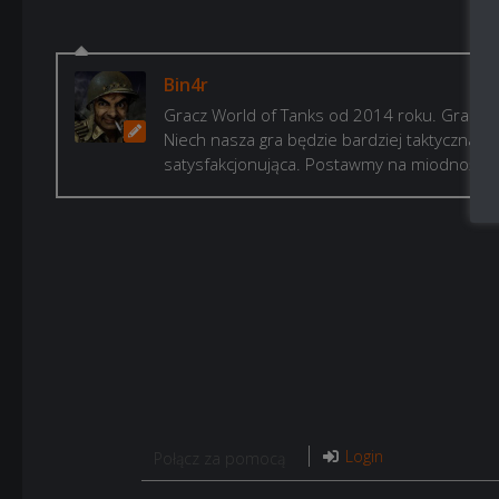
Bin4r
Gracz World of Tanks od 2014 roku. Gram, b
Niech nasza gra będzie bardziej taktyczna i p
satysfakcjonująca. Postawmy na miodność!
Login
Połącz za pomocą