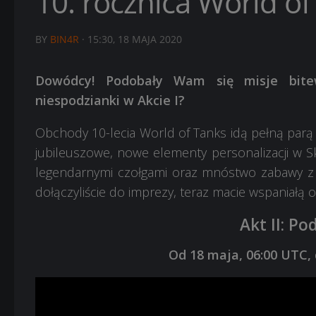
10. rocznica World of
BY
BIN4R
·
15:30, 18 MAJA 2020
Dowódcy! Podobały Wam się misje bitew
niespodzianki w Akcie I?
Obchody 10-lecia World of Tanks idą pełną par
jubileuszowe, nowe elementy personalizacji w S
legendarnymi czołgami oraz mnóstwo zabawy z Za
dołączyliście do imprezy, teraz macie wspaniałą o
Akt II:
Pod
Od 18
maja
, 06:00 UTC,