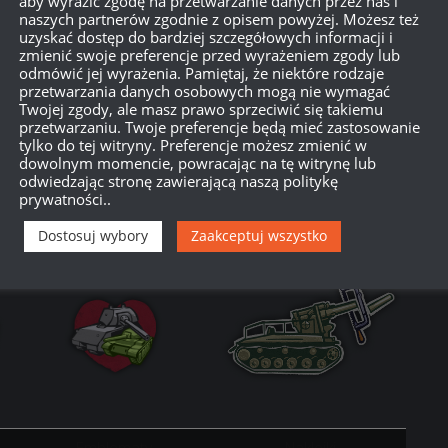
aby wyrazić zgodę na przetwarzanie danych przez nas i
naszych partnerów zgodnie z opisem powyżej. Możesz też
i specjalna walutę w grze,
jubileuszowe monety
.
uzyskać dostęp do bardziej szczegółowych informacji i
zmienić swoje preferencje przed wyrażeniem zgody lub
obędziecie. Po wypełnieniu całego zestawu misji,
odmówić jej wyrażenia. Pamiętaj, że niektóre rodzaje
przetwarzania danych osobowych mogą nie wymagać
Twojej zgody, ale masz prawo sprzeciwić się takiemu
przetwarzaniu. Twoje preferencje będą mieć zastosowanie
z dziennie ukończyć prostą misję jubileuszową w
tylko do tej witryny. Preferencje możesz zmienić w
otrzymać za nią jubileuszowe monety. Wymieniajcie
dowolnym momencie, powracając na tę witrynę lub
odwiedzając stronę zawierającą naszą politykę
zywne personalizacje w specjalnym
Sklepie
prywatności..
.
Dostosuj wybory
Zaakceptuj wszystko