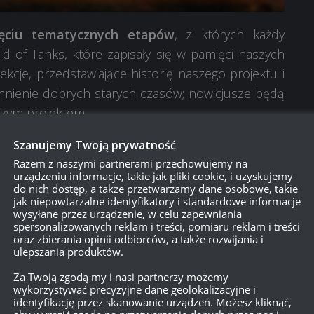
ięciu tematycznych etapów
, z których każdy
 of Tanks, które zapisały się w pamięci naszych
ekcje, przedstawiające historię naszego projektu i
nienie dobrych starych czasów; nowicjusze będą
szym projektem.
ytchnienia.
Szanujemy Twoją prywatność
Razem z naszymi partnerami przechowujemy na
urządzeniu informacje, takie jak pliki cookie, i uzyskujemy
ecie wziąć udział w specjalnych wydarzeniach o
do nich dostęp, a także przetwarzamy dane osobowe, takie
cej informacji
poniżej
).
jak niepowtarzalne identyfikatory i standardowe informacje
wysyłane przez urządzenie, w celu zapewniania
 na
Chwilę wytchnienia
. „Chwila” ta będzie trwała
spersonalizowanych reklam i treści, pomiaru reklam i treści
oraz zbierania opinii odbiorców, a także rozwijania i
ulepszania produktów.
żecie wypełniać
misje jubileuszowe w bitwach
Za Twoją zgodą my i nasi partnerzy możemy
e trwania Fazy aktywnej będziecie mieli dostęp do
wykorzystywać precyzyjne dane geolokalizacyjne i
identyfikację przez skanowanie urządzeń. Możesz kliknąć,
isje każdy), o zwiększającej się trudności.