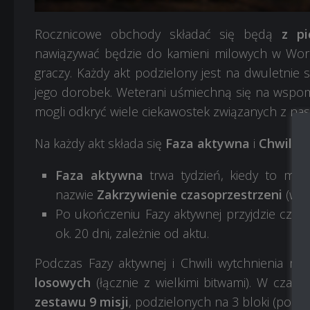
Rocznicowe obchody składać się będą
z p
nawiązywać będzie do kamieni milowych w World
graczy. Każdy akt podzielony jest na dwuletnie s
jego dorobek. Weterani uśmiechną się na wspom
mogli odkryć wiele ciekawostek związanych z na
Na każdy akt składa się
Faza aktywna
i
Chwila w
Faza aktywna
trwa tydzień, kiedy to moż
nazwie
Zakrzywienie czasoprzestrzeni
(wię
Po ukończeniu Fazy aktywnej przyjdzie czas
ok. 20 dni, zależnie od aktu.
Podczas Fazy aktywnej i Chwili wytchnienia mo
losowych
(łącznie z wielkimi bitwami). W czasi
zestawu 9 misji
, podzielonych na 3 bloki (po 3 m