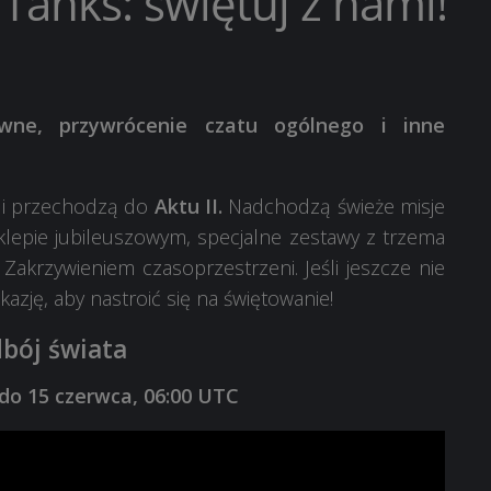
 Tanks: świętuj z nami!
ne, przywrócenie czatu ogólnego i inne
ą i przechodzą do
Aktu II.
Nadchodzą świeże misje
klepie jubileuszowym, specjalne zestawy z trzema
krzywieniem czasoprzestrzeni. Jeśli jeszcze nie
kazję, aby nastroić się na świętowanie!
bój świata
do
15
czerwca
, 06:00 UTC