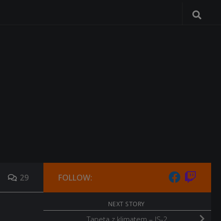
29
FOLLOW:
NEXT STORY
Tapeta z klimatem – IS-2