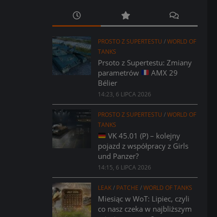
PROSTO Z SUPERTESTU
/
WORLD OF
TANKS
Prsoto z Supertestu: Zmiany
parametrów
AMX 29
Bélier
14:23, 6 LIPCA 2026
PROSTO Z SUPERTESTU
/
WORLD OF
TANKS
VK 45.01 (P) – kolejny
pojazd z współpracy z Girls
und Panzer?
14:15, 6 LIPCA 2026
LEAK
/
PATCHE
/
WORLD OF TANKS
Miesiąc w WoT: Lipiec, czyli
co nasz czeka w najbliższym