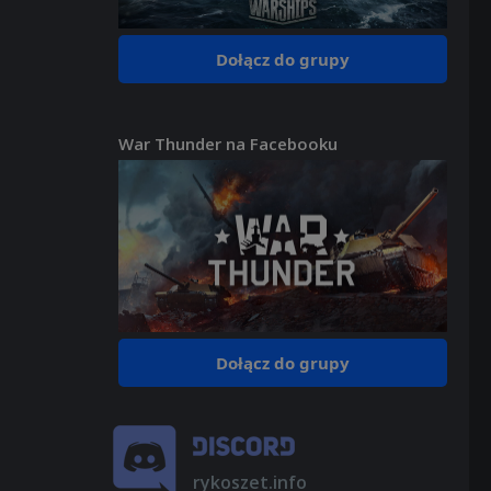
Dołącz do grupy
War Thunder na Facebooku
Dołącz do grupy
rykoszet.info