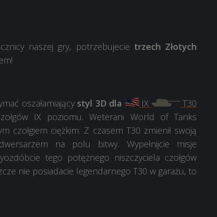
nicy naszej gry, potrzebujecie
trzech Złotych
iem!
zymać oszałamiający
styl 3D dla
IX
T30
 czołgów IX poziomu. Weterani World of Tanks
ym czołgiem ciężkim. Z czasem T30 zmienił swoją
dwersarzem na polu bitwy. Wypełnijcie misje
zyozdóbcie tego potężnego niszczyciela czołgów
zcze nie posiadacie legendarnego T30 w garażu, to