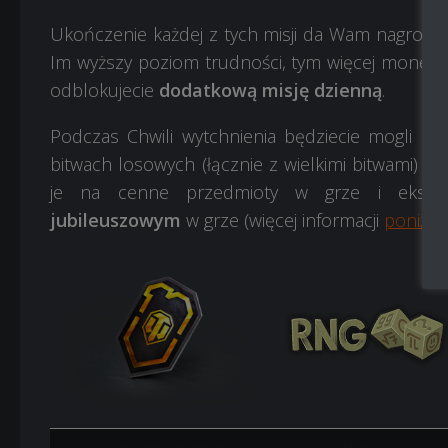
Ukończenie każdej z tych misji da Wam nagrody 
Im wyższy poziom trudności, tym więcej monet zd
odblokujecie
dodatkową misję dzienną
.
Podczas Chwili wytchnienia będziecie mogli ra
bitwach losowych (łącznie z wielkimi bitwami) i 
je na cenne przedmioty w grze i eksklu
jubileuszowym
w grze (więcej informacji
poniżej
)