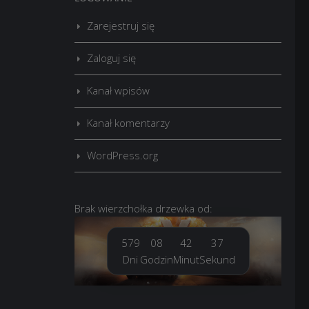
Zarejestruj się
Zaloguj się
Kanał wpisów
Kanał komentarzy
WordPress.org
Brak
wierzchołka drzewka
od:
579
08
42
38
Dni
Godzin
Minut
Sekund