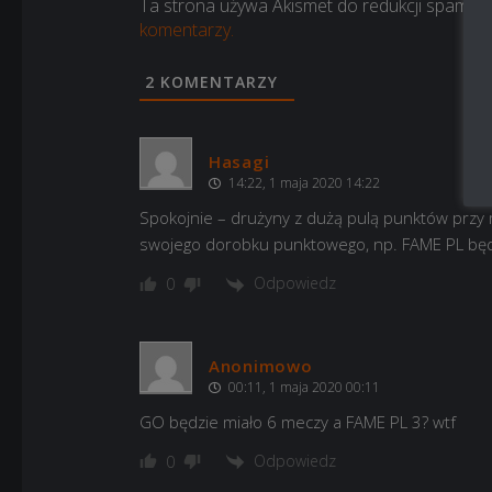
Ta strona używa Akismet do redukcji spamu.
komentarzy.
2
KOMENTARZY
Hasagi
14:22, 1 maja 2020 14:22
Spokojnie – drużyny z dużą pulą punktów przy ma
swojego dorobku punktowego, np. FAME PL będzi
Odpowiedz
0
Anonimowo
00:11, 1 maja 2020 00:11
GO będzie miało 6 meczy a FAME PL 3? wtf
Odpowiedz
0