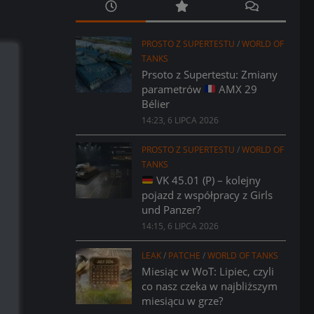
PROSTO Z SUPERTESTU
/
WORLD OF
TANKS
Prsoto z Supertestu: Zmiany
parametrów
AMX 29
Bélier
14:23, 6 LIPCA 2026
PROSTO Z SUPERTESTU
/
WORLD OF
TANKS
VK 45.01 (P) – kolejny
pojazd z współpracy z Girls
und Panzer?
14:15, 6 LIPCA 2026
LEAK
/
PATCHE
/
WORLD OF TANKS
Miesiąc w WoT: Lipiec, czyli
co nasz czeka w najbliższym
miesiącu w grze?