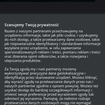
Szanujemy Twoją prywatność
Razem z naszymi partnerami przechowujemy na
urządzeniu informacje, takie jak pliki cookie, i uzyskujemy
do nich dostęp, a także przetwarzamy dane osobowe, takie
jak niepowtarzalne identyfikatory i standardowe informacje
wysyłane przez urządzenie, w celu zapewniania
spersonalizowanych reklam i treści, pomiaru reklam i treści
oraz zbierania opinii odbiorców, a także rozwijania i
ulepszania produktów.
Za Twoją zgodą my i nasi partnerzy możemy
wykorzystywać precyzyjne dane geolokalizacyjne i
identyfikację przez skanowanie urządzeń. Możesz kliknąć,
750
aby wyrazić zgodę na przetwarzanie danych przez nas i
naszych partnerów zgodnie z opisem powyżej. Możesz też
uzyskać dostęp do bardziej szczegółowych informacji i
zmienić swoje preferencje przed wyrażeniem zgody lub
{}
[+]
odmówić jej wyrażenia. Pamiętaj, że niektóre rodzaje
przetwarzania danych osobowych mogą nie wymagać