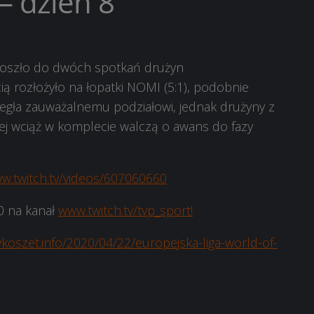
– dzień 8
 doszło do dwóch spotkań drużyn
ą rozłożyło na łopatki NOMI (5:1), podobnie
uległa zauważalnemu podziałowi, jednak drużyny z
zej wciąż w komplecie walczą o awans do fazy
ww.twitch.tv/videos/607060660
00 na kanał
www.twitch.tv/tvp_sport!
rykoszet.info/2020/04/22/europejska-liga-world-of-