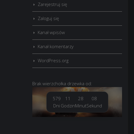
Zarejestruj się
Zaloguj się
Kanał wpisów
Kanał komentarzy
WordPress.org
Brak
wierzchołka drzewka
od:
579
11
28
09
Dni
Godzin
Minut
Sekund