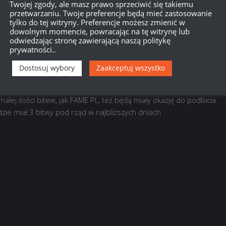
Dowiedz się, w jaki sposób przetwarzane są dane Twoich
Twojej zgody, ale masz prawo sprzeciwić się takiemu
przetwarzaniu. Twoje preferencje będą mieć zastosowanie
tylko do tej witryny. Preferencje możesz zmienić w
dowolnym momencie, powracając na tę witrynę lub
odwiedzając stronę zawierającą naszą politykę
prywatności..
Dostosuj wybory
Zaakceptuj wszystko
łej ilości bitew, jak FAME PL, też będą miały okazję do podbicia
e miał 3 bitwy pod rząd w najbliższych dniach