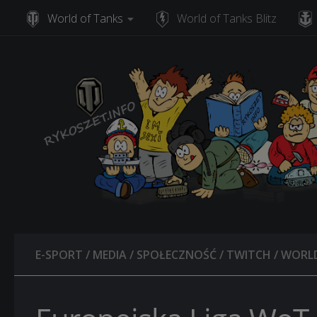
World of Tanks
World of Tanks Blitz
Skip to content
E-SPORT
/
MEDIA
/
SPOŁECZNOŚĆ
/
TWITCH
/
WORLD