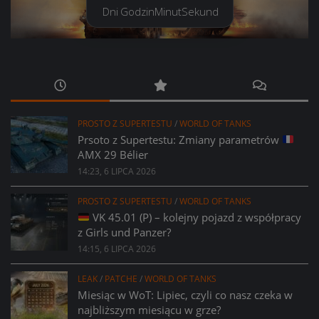
Dni
Godzin
Minut
Sekund
PROSTO Z SUPERTESTU
/
WORLD OF TANKS
Prsoto z Supertestu: Zmiany parametrów
AMX 29 Bélier
14:23, 6 LIPCA 2026
PROSTO Z SUPERTESTU
/
WORLD OF TANKS
VK 45.01 (P) – kolejny pojazd z współpracy
z Girls und Panzer?
14:15, 6 LIPCA 2026
LEAK
/
PATCHE
/
WORLD OF TANKS
Miesiąc w WoT: Lipiec, czyli co nasz czeka w
najbliższym miesiącu w grze?