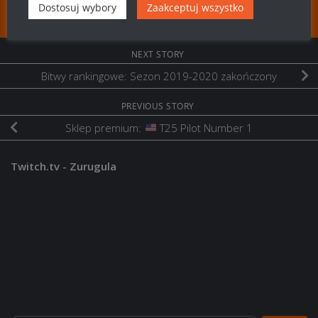
Dostosuj wybory
Zaakceptuj wszystko
FOLLOW:
NEXT STORY
Bitwy rankingowe: Sezon 2019-2020 zakończony
PREVIOUS STORY
Sklep premium:
T25 Pilot Number 1
Twitch.tv - Zurugula