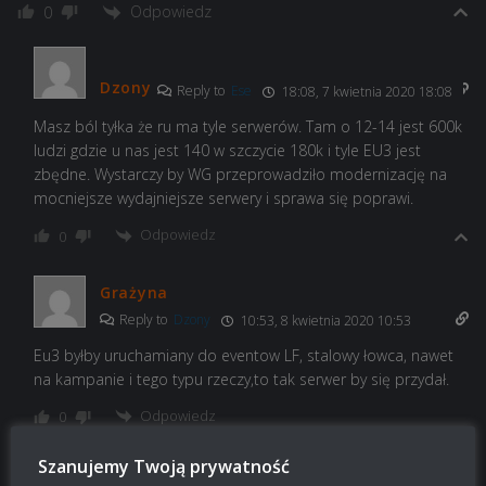
Odpowiedz
0
Dzony
Reply to
Ese
18:08, 7 kwietnia 2020 18:08
Masz ból tyłka że ru ma tyle serwerów. Tam o 12-14 jest 600k
ludzi gdzie u nas jest 140 w szczycie 180k i tyle EU3 jest
zbędne. Wystarczy by WG przeprowadziło modernizację na
mocniejsze wydajniejsze serwery i sprawa się poprawi.
Odpowiedz
0
Grażyna
Reply to
Dzony
10:53, 8 kwietnia 2020 10:53
Eu3 byłby uruchamiany do eventow LF, stalowy łowca, nawet
na kampanie i tego typu rzeczy,to tak serwer by się przydał.
Odpowiedz
0
Szanujemy Twoją prywatność