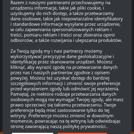
Razem z naszymi partnerami przechowujemy na
urządzeniu informacje, takie jak pliki cookie, i
Pocisk7
13:47, 7 kwietnia 2020 13:47
uzyskujemy do nich dostęp, a także przetwarzamy
Mała aktualizacja
dane osobowe, takie jak niepowtarzalne identyfikatory
i standardowe informacje wysyłane przez urządzenie,
„usuwamy kołowce”
w celu zapewniania spersonalizowanych reklam i
treści, pomiaru reklam i treści oraz zbierania opinii
Odpowiedz
0
odbiorców, a także rozwijania i ulepszania produktów.
Grażyna
Za Twoją zgodą my i nasi partnerzy możemy
wykorzystywać precyzyjne dane geolokalizacyjne i
Reply to
Pocisk7
10:56, 8 kwietnia 2020 10:56
identyfikację przez skanowanie urządzeń. Możesz
kliknąć, aby wyrazić zgodę na przetwarzanie danych
Mała aktualizacja usuwamy pozostała ilość zwojów w mózgu,
przez nas i naszych partnerów zgodnie z opisem
które posiadasz. Im mniej ich masz, tym lepiej dla innych.
powyżej. Możesz też uzyskać dostęp do bardziej
Przyjemnie się farmi czerwonych.
szczegółowych informacji i zmienić swoje preferencje
przed wyrażeniem zgody lub odmówić jej wyrażenia.
Odpowiedz
0
Pamiętaj, że niektóre rodzaje przetwarzania danych
osobowych mogą nie wymagać Twojej zgody, ale masz
prawo sprzeciwić się takiemu przetwarzaniu. Twoje
preferencje będą mieć zastosowanie tylko do tej
witryny. Preferencje możesz zmienić w dowolnym
momencie, powracając na tę witrynę lub odwiedzając
stronę zawierającą naszą politykę prywatności..