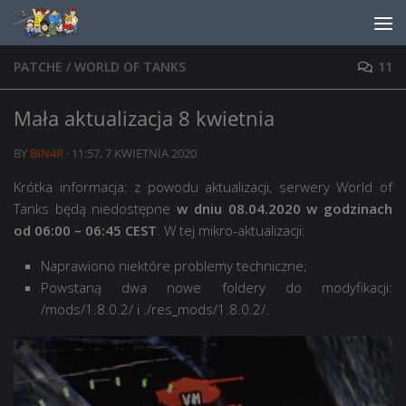
Skip to content
PATCHE
/
WORLD OF TANKS
11
Mała aktualizacja 8 kwietnia
BY
BIN4R
·
11:57, 7 KWIETNIA 2020
Krótka informacja: z powodu aktualizacji, serwery World of
Tanks będą niedostępne
w dniu 08.04.2020 w godzinach
od 06:00 – 06:45 CEST
. W tej mikro-aktualizacji:
Naprawiono niektóre problemy techniczne;
Powstaną dwa nowe foldery do modyfikacji:
/mods/1.8.0.2/ i ./res_mods/1.8.0.2/.