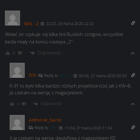
WG -2
22:22, 26 marca 2020 22:22
Widać że szykuje się kilka linii Ruskich czolgow, wszystkie
beda mialy na koncu nazwya „2”
Odpowiedz
0
Olo
Reply to
WG -2
00:56, 27 marca 2020 00:56
K-91 to było kilka bardzo różnych projektów (coś jak z KW-4).
Ja czekam na wersję z magazynkiem.
Odpowiedz
0
Admirał_Sarin
Reply to
Olo
11:04, 27 marca 2020 11:04
A ja czekam na wersję dwulufową z magazynkiem XD