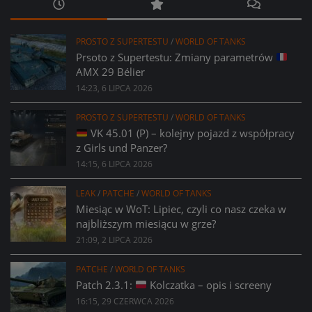
PROSTO Z SUPERTESTU
/
WORLD OF TANKS
Prsoto z Supertestu: Zmiany parametrów
AMX 29 Bélier
14:23, 6 LIPCA 2026
PROSTO Z SUPERTESTU
/
WORLD OF TANKS
VK 45.01 (P) – kolejny pojazd z współpracy
z Girls und Panzer?
14:15, 6 LIPCA 2026
LEAK
/
PATCHE
/
WORLD OF TANKS
Miesiąc w WoT: Lipiec, czyli co nasz czeka w
najbliższym miesiącu w grze?
21:09, 2 LIPCA 2026
PATCHE
/
WORLD OF TANKS
Patch 2.3.1:
Kolczatka – opis i screeny
16:15, 29 CZERWCA 2026