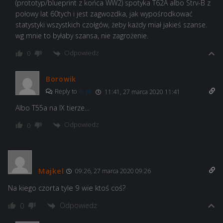
(prototyp/blueprint z końca WW2) spotyka T62A albo Strv-B z
połowy lat 60tych i jest zagwozdka, jak wypośrodkować
statystyki wszystkich czołgów, żeby każdy miał jakieś szanse.
wg mnie to byłaby szansa, nie zagrożenie.
Odpowiedz
0
Borowik
Reply to
lt_pf
11:41, 27 marca 2020 11:41
Albo T55a na IX tierze…
Odpowiedz
0
Majkel
09:26, 27 marca 2020 09:26
Na kiego czorta tyle 9 wie ktoś coś?
Odpowiedz
0