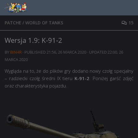
Skip to content
PATCHE
/
WORLD OF TANKS
15
Wersja 1.9: K-91-2
BY
BIN4R
· PUBLISHED
21:56, 26 MARCA 2020
· UPDATED
22:00, 26
MARCA 2020
Wygląda na to, że do plików gry dodano nowy czołg specjalny
– radziecki czołg średni IX tieru
K-91-2
. Poniżej garść zdjęć
oraz charakterystyka pojazdu.