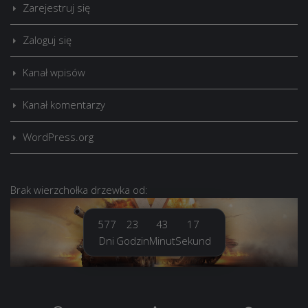
Zarejestruj się
Zaloguj się
Kanał wpisów
Kanał komentarzy
WordPress.org
Brak
wierzchołka drzewka
od:
577
23
43
18
Dni
Godzin
Minut
Sekund