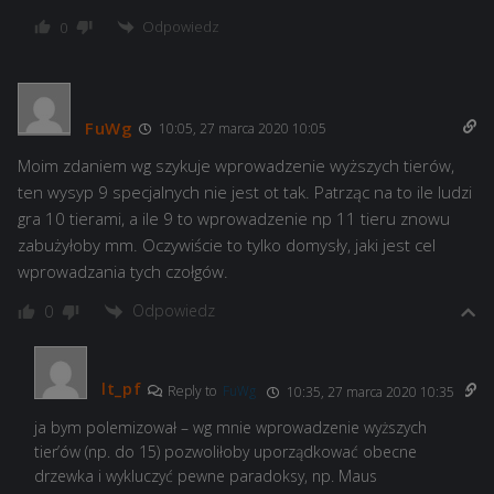
Odpowiedz
0
FuWg
10:05, 27 marca 2020 10:05
Moim zdaniem wg szykuje wprowadzenie wyższych tierów,
ten wysyp 9 specjalnych nie jest ot tak. Patrząc na to ile ludzi
gra 10 tierami, a ile 9 to wprowadzenie np 11 tieru znowu
zabużyłoby mm. Oczywiście to tylko domysły, jaki jest cel
wprowadzania tych czołgów.
Odpowiedz
0
lt_pf
Reply to
FuWg
10:35, 27 marca 2020 10:35
ja bym polemizował – wg mnie wprowadzenie wyższych
tier’ów (np. do 15) pozwoliłoby uporządkować obecne
drzewka i wykluczyć pewne paradoksy, np. Maus