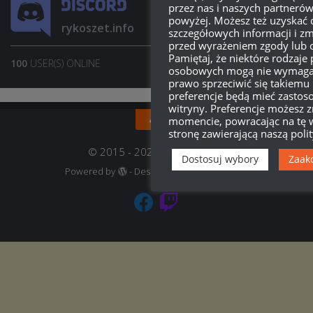
przez nas i naszych partneró
powyżej. Możesz też uzyskać 
rykoszet.info
szczegółowych informacji i zm
przed wyrażeniem zgody lub 
Pamiętaj, że niektóre rodzaje
100
USER(S) ONLINE
JOIN SERVER
osobowych mogą nie wymagać
prawo sprzeciwić się takiemu
preferencje będą mieć zastoso
witryny. Preferencje możesz
momencie, powracając na tę w
stronę zawierającą naszą poli
© 2015 - 2022, rykoszet.info
Dostosuj wybory
Zaak
Powered by
- Designed with
Hueman Pro