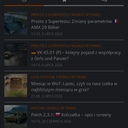
PROSTO Z SUPERTESTU
/
WORLD OF TANKS
Prsoto z Supertestu: Zmiany parametrów
AMX 29 Bélier
14:23, 6 LIPCA 2026
PROSTO Z SUPERTESTU
/
WORLD OF TANKS
VK 45.01 (P) – kolejny pojazd z współpracy
z Girls und Panzer?
14:15, 6 LIPCA 2026
LEAK
/
PATCHE
/
WORLD OF TANKS
Miesiąc w WoT: Lipiec, czyli co nasz czeka w
najbliższym miesiącu w grze?
21:09, 2 LIPCA 2026
PATCHE
/
WORLD OF TANKS
Patch 2.3.1:
Kolczatka – opis i screeny
16:15, 29 CZERWCA 2026