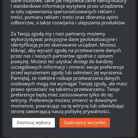
dane osobowe, takie jak niepowtarzalne identyfikatory
i standardowe informacje wysyłane przez urządzenie,
Kris
w celu zapewniania spersonalizowanych reklam i
treści, pomiaru reklam i treści oraz zbierania opinii
Reply to
glus1321
22:01, 25 listopada 2019 22:01
odbiorców, a także rozwijania i ulepszania produktów.
Taka informacja cały czas widniała na dole ekranu wybory
Za Twoją zgodą my i nasi partnerzy możemy
nagrody czołgu. Można tam było wejść w każdym odcinku linii
wykorzystywać precyzyjne dane geolokalizacyjne i
frontu.
identyfikację przez skanowanie urządzeń. Możesz
kliknąć, aby wyrazić zgodę na przetwarzanie danych
Odpowiedz
0
przez nas i naszych partnerów zgodnie z opisem
powyżej. Możesz też uzyskać dostęp do bardziej
szczegółowych informacji i zmienić swoje preferencje
Anonimowo
przed wyrażeniem zgody lub odmówić jej wyrażenia.
Reply to
Hebius
11:19, 26 listopada 2019 11:19
Pamiętaj, że niektóre rodzaje przetwarzania danych
osobowych mogą nie wymagać Twojej zgody, ale masz
Udala by sie gdyby nie te debilne naloty i to jeszcze
prawo sprzeciwić się takiemu przetwarzaniu. Twoje
odnawialne
preferencje będą mieć zastosowanie tylko do tej
witryny. Preferencje możesz zmienić w dowolnym
Odpowiedz
0
momencie, powracając na tę witrynę lub odwiedzając
stronę zawierającą naszą politykę prywatności..
Anonimowo
Dostosuj wybory
Zaakceptuj wszystko
Reply to
Anonimowo
13:01, 26 listopada 2019 13:01
naloty były bardzo dobrą opcją na kampiacych w op