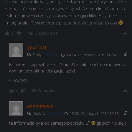
Trzeba pochwalić wargaming, że daje możliwość wyboru złota
osobą, które nie chcą czołgów nagród. A sama linia frontu to
jedna z niewielu rzeczy, która w przeciągu kilku ostatnich lat
im się udała. Pewnie przez przypadek, ale zawsze to coś
Odpowiedz
0
glus1321
Reply to
Hebius
14:54, 25 listopada 2019 14:54
Fajnie że czołgi wybrałem. Zanim WG zało to info o możliwości
wymian tych pkt na obligacje i gold.
CHWDWG .I.
Odpowiedz
0
Anonimowo
Reply to
glus1321
15:33, 25 listopada 2019 15:33
ta informacja była od samego początku LF
głupich nie sieją