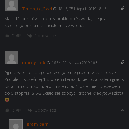
Truth_is_God
18:16, 25 listopada 2019 18:16
Mam 11 pun tów, jeden zabrakło do Szweda, ale już
kolejnego punta nie chciało mi się wbijać.
Odpowiedz
0
marcysiek
16:34, 25 listopada 2019 16:34
Ajj nie wiem dlaczego ale w ogole nie grałem w tym roku FL..
Zrobiłem wcześniej 1 stopień i teraz dopiero zacząłem grac w
ostatnim odcinku, udalo mi sie robic 1 dziennie i doszedłem
do 5 stopnia. STA2 udalo sie zdobyc i troche kredytow I złota
Odpowiedz
0
gram sam