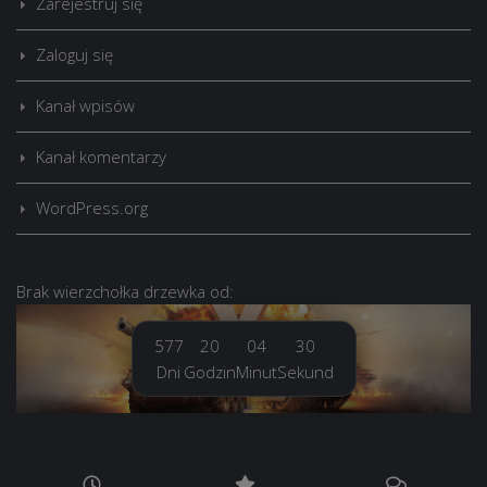
Zarejestruj się
Zaloguj się
Kanał wpisów
Kanał komentarzy
WordPress.org
Brak
wierzchołka drzewka
od:
577
20
04
31
Dni
Godzin
Minut
Sekund