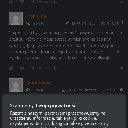
Odpowiedz
0
Frontline
Reply to
Anonimowo
18:23, 25 listopada 2019 18:23
Na początku była informacja, że można wymienić tylko punkty
prestiżu, które nie mogą zostać wymienione na czołg (w
sytuacji gdy np. wybrałeś STA-2 oraz WZ-111 i zostały punkty).
Dopiero później dali info, że jednak można czołgów nie brać i
wymienić wszystkie punkty prestiżu na złoto + obligacje.
Odpowiedz
0
Anonimowo
Reply to
Frontline
21:18, 25 listopada 2019 21:18
nieprawda, nigdzie nie było informacji że trzeba wybierać jakiś
Szanujemy Twoją prywatność
czołg, była za to informacja ile golda i obligacji będzie za
jeden pkt prestiżu
Razem z naszymi partnerami przechowujemy na
urządzeniu informacje, takie jak pliki cookie, i
Odpowiedz
0
uzyskujemy do nich dostęp, a także przetwarzamy