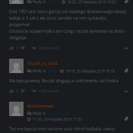
Reply to
Gamer
18:02, 25 listopada 2019 18:02
Emil 1951 jest nieco gorszy od zwykłego drzewkowego (dłużej
ładuje o 3 sek.), ale za to zarobki na nim są bardzo
przyjemne!
Osobiście wziąłem tylko ten czołg i resztę wymienię na złoto i
obligacje.
Odpowiedz
0
Truth_is_God
Reply to
Snalib
18:18, 25 listopada 2019 18:18
Ma lepszą wieżę. Boczki dingują, w odróżnieniu od Emilka.
Odpowiedz
0
Anonimowo
Reply to
Truth_is_God
11:20, 26 listopada 2019 11:20
Tez ma lepsza moc na tone oraz obrot kadluba i wiezy