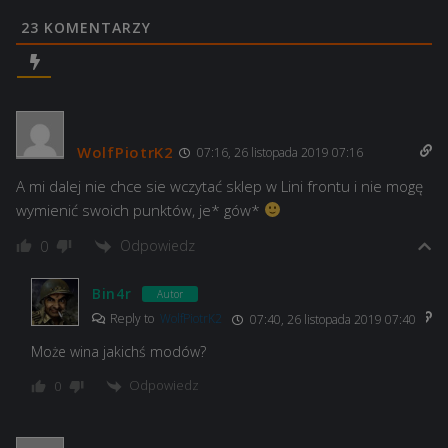
23
KOMENTARZY
WolfPiotrK2
07:16, 26 listopada 2019 07:16
A mi dalej nie chce sie wczytać sklep w Lini frontu i nie mogę
wymienić swoich punktów, je* gów*
Odpowiedz
0
Bin4r
Autor
Reply to
WolfPiotrK2
07:40, 26 listopada 2019 07:40
Może wina jakichś modów?
Odpowiedz
0