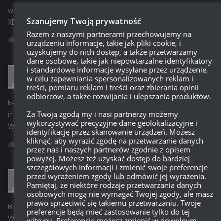
wiecej kasy i nagrod w grze na telefony niz na PC
Szanujemy Twoją prywatność
XDDDDDDDDDDDDDDDD
Razem z naszymi partnerami przechowujemy na
Odpowiedz
0
urządzeniu informacje, takie jak pliki cookie, i
uzyskujemy do nich dostęp, a także przetwarzamy
dane osobowe, takie jak niepowtarzalne identyfikatory
i standardowe informacje wysyłane przez urządzenie,
w celu zapewniania spersonalizowanych reklam i
Anonimowo
20:42, 7 października 2019 20:42
treści, pomiaru reklam i treści oraz zbierania opinii
odbiorców, a także rozwijania i ulepszania produktów.
E-sport na tabletach i telefonach, gdzie mało kogo to
Za Twoją zgodą my i nasi partnerzy możemy
interesuje, a na PC e-sport od 2 lat już nie żyje – GOOD
wykorzystywać precyzyjne dane geolokalizacyjne i
WORK WG!!!
identyfikację przez skanowanie urządzeń. Możesz
kliknąć, aby wyrazić zgodę na przetwarzanie danych
Odpowiedz
0
przez nas i naszych partnerów zgodnie z opisem
powyżej. Możesz też uzyskać dostęp do bardziej
szczegółowych informacji i zmienić swoje preferencje
przed wyrażeniem zgody lub odmówić jej wyrażenia.
Pamiętaj, że niektóre rodzaje przetwarzania danych
ziutek
20:38, 7 października 2019 20:38
osobowych mogą nie wymagać Twojej zgody, ale masz
prawo sprzeciwić się takiemu przetwarzaniu. Twoje
BRING BACK WGL, no one EVER prefers this over normal WoT
preferencje będą mieć zastosowanie tylko do tej
WGL 7v7
witryny. Preferencje możesz zmienić w dowolnym