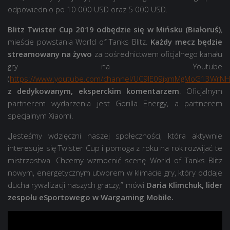
odpowiednio po 10 000 USD oraz 5 000 USD.
Blitz Twister Cup 2019 odbędzie się w Mińsku (Białoruś)
,
mieście powstania World of Tanks Blitz.
Każdy mecz będzie
streamowany na żywo
za pośrednictwem oficjalnego kanału
gry na Youtube
(
https://www.youtube.com/channel/UC9lE09jxmMgMoG13WrN
z dedykowanym, eksperckim komentarzem
. Oficjalnym
partnerem wydarzenia jest Gorilla Energy, a partnerem
specjalnym Xiaomi.
„Jesteśmy wdzięczni naszej społeczności, która aktywnie
interesuje się Twister Cup i pomoga z roku na rok rozwijać te
mistrzostwa. Chcemy wzmocnić scenę World of Tanks Blitz
nowym, energetycznym utworem w klimacie gry, który oddaje
ducha rywalizacji naszych graczy,” mówi
Daria Klimchuk, lider
zespołu eSportowego w Wargaming Mobile.