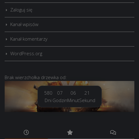
Zaloguj się
Kanał wpisów
Kanał komentarzy
WordPress.org
Brak
wierzchołka drzewka
od:
580
07
06
22
Dni
Godzin
Minut
Sekund