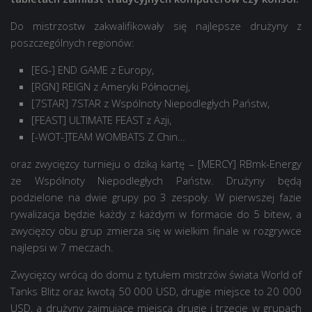
Do mistrzostw zakwalifikowały się najlepsze drużyny z
poszczególnych regionów:
[EG-] END GAME z Europy,
[RGN] REIGN z Ameryki Północnej,
[7STAR] 7STAR z Wspólnoty Niepodległych Państw,
[FEAST] ULTIMATE FEAST z Azji,
[-WOT-]TEAM WOMBATS Z Chin…
oraz zwycięzcy turnieju o dziką kartę – [MERCY] RBmk-Energy
ze Wspólnoty Niepodległych Państw. Drużyny będą
podzielone na dwie grupy po 3 zespoły. W pierwszej fazie
rywalizacja będzie każdy z każdym w formacie do 5 bitew, a
zwycięzcy obu grup zmierza się w wielkim finale w rozgrywce
najlepsi w 7 meczach.
Zwycięzcy wrócą do domu z tytułem mistrzów świata World of
Tanks Blitz oraz kwotą 50 000 USD, drugie miejsce to 20 000
USD, a drużyny zajmujące miejsca drugie i trzecie w grupach