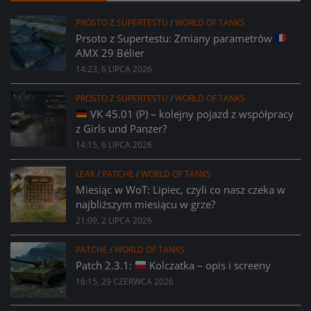
PROSTO Z SUPERTESTU
/
WORLD OF TANKS
Prsoto z Supertestu: Zmiany parametrów
AMX 29 Bélier
14:23, 6 LIPCA 2026
PROSTO Z SUPERTESTU
/
WORLD OF TANKS
VK 45.01 (P) – kolejny pojazd z współpracy
z Girls und Panzer?
14:15, 6 LIPCA 2026
LEAK
/
PATCHE
/
WORLD OF TANKS
Miesiąc w WoT: Lipiec, czyli co nasz czeka w
najbliższym miesiącu w grze?
21:09, 2 LIPCA 2026
PATCHE
/
WORLD OF TANKS
Patch 2.3.1:
Kolczatka – opis i screeny
16:15, 29 CZERWCA 2026