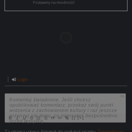
Postawmy na miodność!
Login
750
{}
[+]
Ta strona używa Akismet do redukcji spamu.
Dowiedz się,