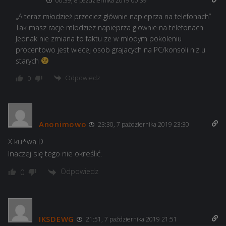
00:39, 8 października 2019 00:39
„A teraz młodzież przeciez głównie napieprza na telefonach”
Tak masz racje mlodziez napieprza glownie na telefonach.
Jednak nie zmiana to faktu ze w mlodym pokoleniu
procentowo jest wiecej osob grajacych na PC/konsoli niz u
starych
Odpowiedz
0
Anonimowo
23:30, 7 października 2019 23:30
X ku*wa D
Inaczej się tego nie okreśłić.
Odpowiedz
0
IKSDEWG
21:51, 7 października 2019 21:51