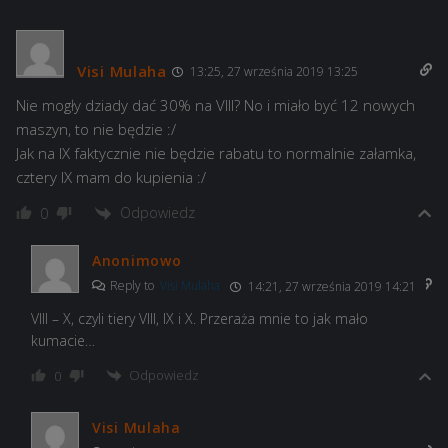
Visi Mulaha
13:25, 27 września 2019 13:25
Nie mogły dziady dać 30% na VIII? No i miało być 12 nowych
maszyn, to nie będzie :/
Jak na IX faktycznie nie będzie rabatu to normalnie załamka,
cztery IX mam do kupienia :/
Odpowiedz
0
Anonimowo
Reply to
Visi Mulaha
14:21, 27 września 2019 14:21
VIII – X, czyli tiery VIII, IX i X. Przeraża mnie to jak mało
kumacie…
Odpowiedz
0
Visi Mulaha