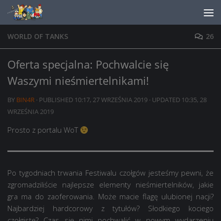
Skip to content
WORLD OF TANKS
26
Oferta specjalna: Pochwalcie się
Waszymi nieśmiertelnikami!
BY
BIN4R
· PUBLISHED
10:17, 27 WRZEŚNIA 2019
· UPDATED
10:35, 28
WRZEŚNIA 2019
Prosto z portalu WoT
Po tygodniach trwania Festiwalu czołgów jesteśmy pewni, że
zgromadziliście najlepsze elementy nieśmiertelników, jakie
gra ma do zaoferowania. Może macie flagę ulubionej nacji?
Najbardziej hardcorowy z tytułów? Słodkiego kociego
czołgistę? Czas się nimi pochwalić w nowym wydarzeniu