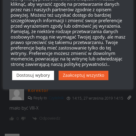
moja wina że tutaj jest błąd ;). Polskie tłumaczenie jest jak
kliknąć, aby wyrazić zgodę na przetwarzanie danych
przez nas i naszych partnerów zgodnie z opisem
zwykle skrzywione. Po ang jest napisane „On all regular
powyżej. Możesz też uzyskać dostęp do bardziej
vehicles from Tier VIII to X”
szczegółowych informacji i zmienić swoje preferencje
przed wyrażeniem zgody lub odmówić jej wyrażenia.
Odpowiedz
0
Pamiętaj, że niektóre rodzaje przetwarzania danych
osobowych mogą nie wymagać Twojej zgody, ale masz
prawo sprzeciwić się takiemu przetwarzaniu. Twoje
preferencje będą mieć zastosowanie tylko do tej
witryny. Preferencje możesz zmienić w dowolnym
Czytelnik
12:30, 27 września 2019 12:30
momencie, powracając na tę witrynę lub odwiedzając
stronę zawierającą naszą politykę prywatności..
A na IX będzie przecena? Bo pisze VIII i X.
Dostosuj wybory
Zaakceptuj wszystko
Odpowiedz
0
Korektor
Reply to
Czytelnik
14:15, 27 września 2019 14:15
miało być VIII-X
Odpowiedz
0