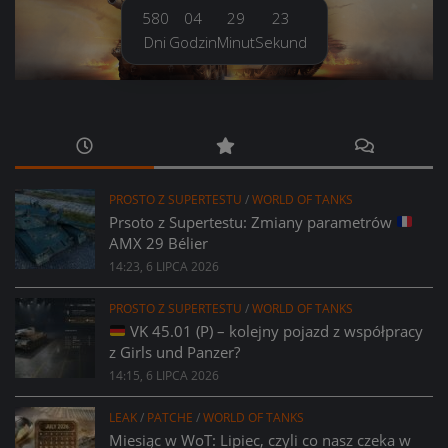
580
04
29
25
Dni
Godzin
Minut
Sekund
PROSTO Z SUPERTESTU
/
WORLD OF TANKS
Prsoto z Supertestu: Zmiany parametrów
AMX 29 Bélier
14:23, 6 LIPCA 2026
PROSTO Z SUPERTESTU
/
WORLD OF TANKS
VK 45.01 (P) – kolejny pojazd z współpracy
z Girls und Panzer?
14:15, 6 LIPCA 2026
LEAK
/
PATCHE
/
WORLD OF TANKS
Miesiąc w WoT: Lipiec, czyli co nasz czeka w