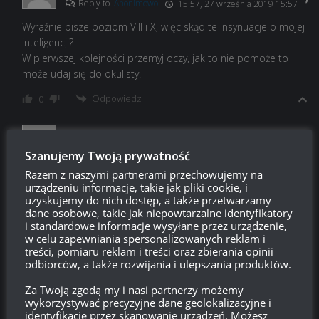
Reply to
Anonimowo
15:57, 27 września 2019 15:57
Wyraźnie pisze poziom VIII i X, więc skąd te insynuacje o mojej
inteligencji?
W pierwszej kolejności przemyj oczy, jak to nie pomoże to
może udaj się do okulisty.
Odpowiedz
0
anim
Reply to
Visi Mulaha
16:11, 27 września 2019 16:11
Szanujemy Twoją prywatność
Razem z naszymi partnerami przechowujemy na
Ja nie muszę bo noszę okulary
po 2 to zazwyczaj dawali
urządzeniu informacje, takie jak pliki cookie, i
zniżki 15 na tiery VIII-X..Nie pamiętam kiedy była zniżka 30 %
uzyskujemy do nich dostęp, a także przetwarzamy
na te tiery..
dane osobowe, takie jak niepowtarzalne identyfikatory
i standardowe informacje wysyłane przez urządzenie,
Odpowiedz
0
w celu zapewniania spersonalizowanych reklam i
treści, pomiaru reklam i treści oraz zbierania opinii
odbiorców, a także rozwijania i ulepszania produktów.
Anonimowo
Reply to
Visi Mulaha
21:50, 27 września 2019 21:50
Za Twoją zgodą my i nasi partnerzy możemy
wykorzystywać precyzyjne dane geolokalizacyjne i
Na stronie wyraźnie jest napisane że od tierów VIII do X nie
identyfikację przez skanowanie urządzeń. Możesz