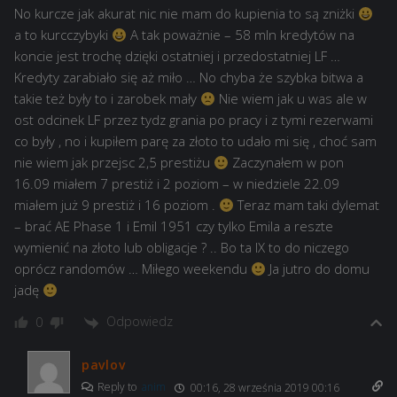
No kurcze jak akurat nic nie mam do kupienia to są zniżki
a to kurcczybyki
A tak poważnie – 58 mln kredytów na
koncie jest trochę dzięki ostatniej i przedostatniej LF …
Kredyty zarabiało się aż miło … No chyba że szybka bitwa a
takie też były to i zarobek mały
Nie wiem jak u was ale w
ost odcinek LF przez tydz grania po pracy i z tymi rezerwami
co były , no i kupiłem parę za złoto to udało mi się , choć sam
nie wiem jak przejsc 2,5 prestiżu
Zaczynałem w pon
16.09 miałem 7 prestiż i 2 poziom – w niedziele 22.09
miałem już 9 prestiż i 16 poziom .
Teraz mam taki dylemat
– brać AE Phase 1 i Emil 1951 czy tylko Emila a reszte
wymienić na złoto lub obligacje ? .. Bo ta IX to do niczego
oprócz randomów … Miłego weekendu
Ja jutro do domu
jadę
Odpowiedz
0
pavlov
Reply to
anim
00:16, 28 września 2019 00:16