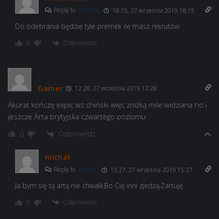
Reply to
ciekawy
18:15, 27 września 2019 18:15
Do odebrania będzie tyle premek ile masz rekrutów
Odpowiedz
0
Gamer
12:28, 27 września 2019 12:28
Akurat kończę expic wz chiński więc zniżką mile widziana no i
jeszcze Arta brytyjska czwartego poziomu
Odpowiedz
0
michał
Reply to
Gamer
15:27, 27 września 2019 15:27
Ja bym się tą artą nie chwalił.Bo Cię inni zjedzą.Żartuję.
Odpowiedz
0