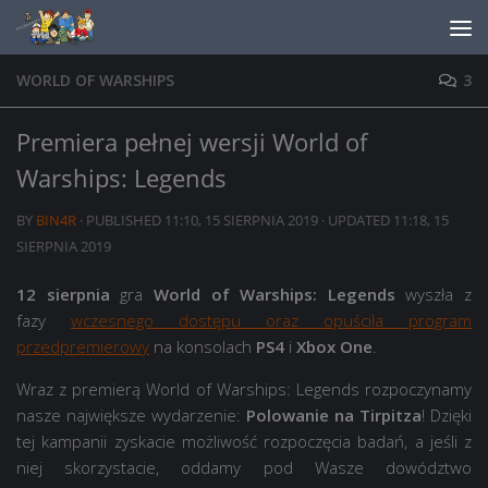
Skip to content
WORLD OF WARSHIPS
3
Premiera pełnej wersji World of
Warships: Legends
BY
BIN4R
· PUBLISHED
11:10, 15 SIERPNIA 2019
· UPDATED
11:18, 15
SIERPNIA 2019
12 sierpnia
gra
World of Warships: Legends
wyszła z
fazy
wczesnego dostępu oraz opuściła program
przedpremierowy
na konsolach
PS4
i
Xbox One
.
Wraz z premierą World of Warships: Legends rozpoczynamy
nasze największe wydarzenie:
Polowanie na Tirpitza
! Dzięki
tej kampanii zyskacie możliwość rozpoczęcia badań, a jeśli z
niej skorzystacie, oddamy pod Wasze dowództwo