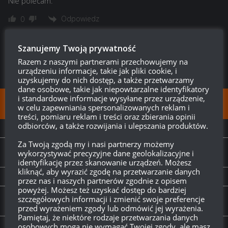
Nie polecam.
Odpowiedz
0
Szanujemy Twoją prywatność
Razem z naszymi partnerami przechowujemy na
urządzeniu informacje, takie jak pliki cookie, i
uzyskujemy do nich dostęp, a także przetwarzamy
dane osobowe, takie jak niepowtarzalne identyfikatory
i standardowe informacje wysyłane przez urządzenie,
FOLLOW:
w celu zapewniania spersonalizowanych reklam i
treści, pomiaru reklam i treści oraz zbierania opinii
odbiorców, a także rozwijania i ulepszania produktów.
NEXT STORY
Za Twoją zgodą my i nasi partnerzy możemy
Sklep premium: 30 dni konta premium +
TKS z
wykorzystywać precyzyjne dane geolokalizacyjne i
n.k.m. 20 mm gratis
identyfikację przez skanowanie urządzeń. Możesz
kliknąć, aby wyrazić zgodę na przetwarzanie danych
PREVIOUS STORY
przez nas i naszych partnerów zgodnie z opisem
powyżej. Możesz też uzyskać dostęp do bardziej
Pokazowy Mecz Gwiazd World of Tanks na Twitchu
szczegółowych informacji i zmienić swoje preferencje
TVP Sport
przed wyrażeniem zgody lub odmówić jej wyrażenia.
Pamiętaj, że niektóre rodzaje przetwarzania danych
osobowych mogą nie wymagać Twojej zgody, ale masz