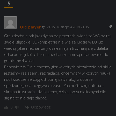
Old player
21:35, 16 sierpnia 2019 21:35
Gra zdechnie tak jak zdycha na pecetach, widać ze WG na tej
swojej głębokiej BL kompletnie nie wie że ludzie w EU już
wiedzą jakie mechanizmy uzależniają, i trzymają się z daleka
od produkcji które takimi mechanizmami są naładowane do
granic możliwości.
Panowie z WG nie chcemy gier w których niezależnie od skilla
jesteśmy raz asem , raz fajtłapą, chcemy gry w których nauka
i doświadczenie dają odrobinę satysfakcji z dobrze
spędzonego na rozgrywce czasu. Za chuśtawkę euforia –
skrajna frustracja , dziękujemy, dzisiaj poza nielicznymi nikt
się na to nie daje złapać.
Odpowiedz
0