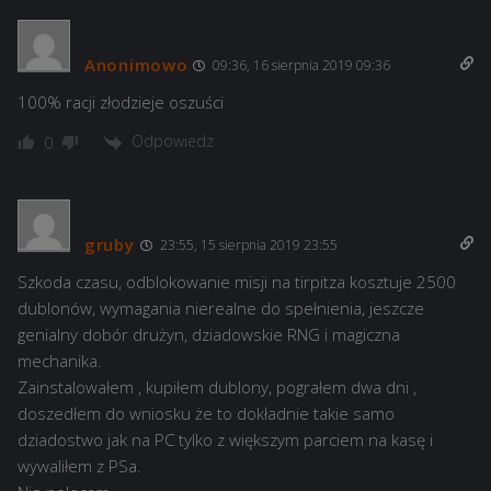
Anonimowo
09:36, 16 sierpnia 2019 09:36
100% racji złodzieje oszuści
Odpowiedz
0
gruby
23:55, 15 sierpnia 2019 23:55
Szkoda czasu, odblokowanie misji na tirpitza kosztuje 2500
dublonów, wymagania nierealne do spełnienia, jeszcze
genialny dobór drużyn, dziadowskie RNG i magiczna
mechanika.
Zainstalowałem , kupiłem dublony, pograłem dwa dni ,
doszedłem do wniosku że to dokładnie takie samo
dziadostwo jak na PC tylko z większym parciem na kasę i
wywaliłem z PSa.