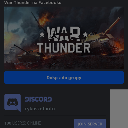
War Thunder na Facebooku
Dołącz do grupy
rykoszet.info
100
USER(S) ONLINE
JOIN SERVER