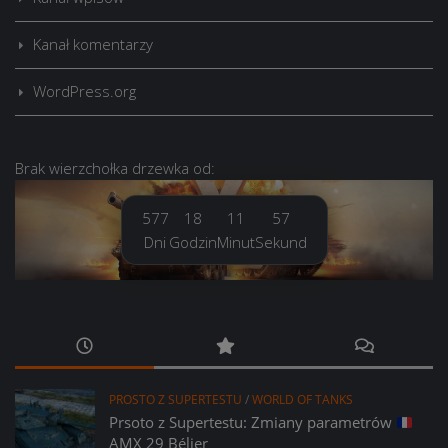
Kanał komentarzy
WordPress.org
Brak
wierzchołka drzewka
od:
577
18
11
58
Dni
Godzin
Minut
Sekund
PROSTO Z SUPERTESTU
/
WORLD OF TANKS
Prsoto z Supertestu: Zmiany parametrów
AMX 29 Bélier