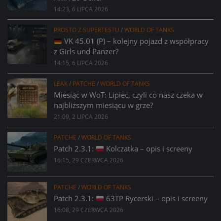
14:23, 6 LIPCA 2026
PROSTO Z SUPERTESTU
/
WORLD OF TANKS
VK 45.01 (P) – kolejny pojazd z współpracy
z Girls und Panzer?
14:15, 6 LIPCA 2026
LEAK
/
PATCHE
/
WORLD OF TANKS
Miesiąc w WoT: Lipiec, czyli co nasz czeka w
najbliższym miesiącu w grze?
21:09, 2 LIPCA 2026
PATCHE
/
WORLD OF TANKS
Patch 2.3.1:
Kolczatka – opis i screeny
16:15, 29 CZERWCA 2026
PATCHE
/
WORLD OF TANKS
Patch 2.3.1:
63TP Rycerski – opis i screeny
16:08, 29 CZERWCA 2026