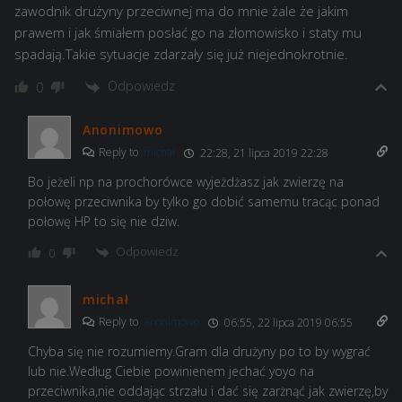
zawodnik drużyny przeciwnej ma do mnie żale że jakim
prawem i jak śmiałem posłać go na złomowisko i staty mu
spadają.Takie sytuacje zdarzały się już niejednokrotnie.
Odpowiedz
0
Anonimowo
Reply to
michał
22:28, 21 lipca 2019 22:28
Bo jeżeli np na prochorówce wyjeżdżasz jak zwierzę na
połowę przeciwnika by tylko go dobić samemu tracąc ponad
połowę HP to się nie dziw.
Odpowiedz
0
michał
Reply to
Anonimowo
06:55, 22 lipca 2019 06:55
Chyba się nie rozumiemy.Gram dla drużyny po to by wygrać
lub nie.Według Ciebie powinienem jechać yoyo na
przeciwnika,nie oddając strzału i dać się zarżnąć jak zwierzę,by