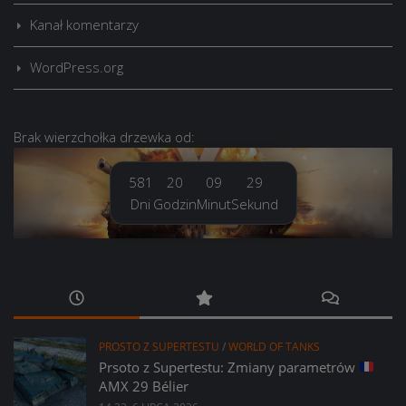
Kanał komentarzy
WordPress.org
Brak
wierzchołka drzewka
od:
581
20
09
30
Dni
Godzin
Minut
Sekund
PROSTO Z SUPERTESTU
/
WORLD OF TANKS
Prsoto z Supertestu: Zmiany parametrów
AMX 29 Bélier