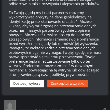
ale jak zobaczylem na czym to polega to zapomnialem ta
odbiorców, a także rozwijania i ulepszania produktów.
forme gry. prawda taka ze 99% uzywa zakazanych modow,
Za Twoją zgodą my i nasi partnerzy możemy
oszukuje, wiec czym tu sie podniecac? kto lepsza sraka bez
wykorzystywać precyzyjne dane geolokalizacyjne i
skilla?
identyfikację przez skanowanie urządzeń. Możesz
kliknąć, aby wyrazić zgodę na przetwarzanie danych
Odpowiedz
0
przez nas i naszych partnerów zgodnie z opisem
powyżej. Możesz też uzyskać dostęp do bardziej
szczegółowych informacji i zmienić swoje preferencje
przed wyrażeniem zgody lub odmówić jej wyrażenia.
Pamiętaj, że niektóre rodzaje przetwarzania danych
osobowych mogą nie wymagać Twojej zgody, ale masz
wot 01
18:37, 20 lipca 2019 18:37
prawo sprzeciwić się takiemu przetwarzaniu. Twoje
Specjaliści od wypychania i blokowania się wypowiadają? Mam
preferencje będą mieć zastosowanie tylko do tej
witryny. Preferencje możesz zmienić w dowolnym
kilka ciekawych powtórek z akcjami członków tego ,,elitarnego
momencie, powracając na tę witrynę lub odwiedzając
” klanu. kiedyś myślałem że może trafia do Ciemnoty ,ale
stronę zawierającą naszą politykę prywatności..
teraz wątpię. Członkowie takich klanów są nietykalni …
Dostosuj wybory
Zaakceptuj wszystko
Odpowiedz
0