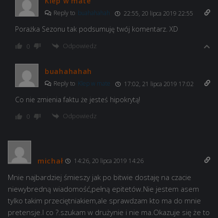
Klep w mate
Reply to
buahahahah
22:55, 20 lipca 2019 22:55
Porażka Sezonu tak podsumuję twój komentarz. XD
Odpowiedz
0
buahahahah
Reply to
Klep w mate
17:02, 21 lipca 2019 17:02
Co nie zmienia faktu że jesteś hipokrytą!
Odpowiedz
0
michał
14:26, 20 lipca 2019 14:26
Mnie najbardziej śmieszy jak po bitwie dostaję na czacie
niewybredną wiadomość,pełną epitetów.Nie jestem asem
tylko takim przeciętniakiem,ale sprawdzam kto ma do mnie
pretensje.I co ?.szukam w drużynie i nie ma.Okazuje się że to