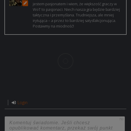
jestem pasjonatem i wiem, że większość graczy w
WoT to pasjonaci. Niech nasza gra będzie bardziej
taktyczna i przemyślana. Trudniejsza, ale mniej
irytująca – a przez to bardziej satysfakcjonująca.
Postawmy na miodność!
Login
750