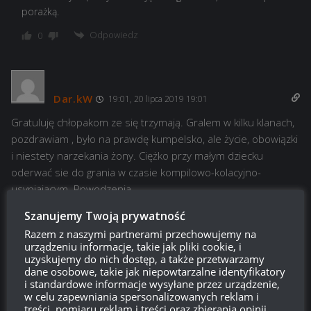
porażką.
Odpowiedz
0
Dar.kW
19:01, 20 lipca 2019 19:01
Gratuluję chłopakom ze się trzymają. Gralem w kilku klanach,
pozdrawiam , było na prawdę kumpelsko, ale życie, obowiązki
i niestety narzekania żony. Ciężko przy małym dziecku
oderwać sie do grania w czasie kompilowo-kolacyjno-
usypiajacym. Ppwodzenia
Odpowiedz
Szanujemy Twoją prywatność
0
Razem z naszymi partnerami przechowujemy na
urządzeniu informacje, takie jak pliki cookie, i
uzyskujemy do nich dostęp, a także przetwarzamy
dane osobowe, takie jak niepowtarzalne identyfikatory
zimny
18:40, 20 lipca 2019 18:40
i standardowe informacje wysyłane przez urządzenie,
w celu zapewniania spersonalizowanych reklam i
po cholere posty o klanach? kiedys gralem w klanach sam,
treści, pomiaru reklam i treści oraz zbierania opinii