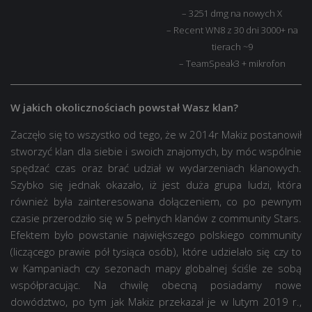
– 3251 dmg na nowych X
– Recent WN8 z 30 dni 3000+ na
tierach ~9
– TeamSpeak3 + mikrofon
W jakich okolicznościach powstał Wasz klan?
Zaczęło się to wszystko od tego, że w 2014r Makiz postanowił
stworzyć klan dla siebie i swoich znajomych, by móc wspólnie
spędzać czas oraz brać udział w wydarzeniach klanowych.
Szybko się jednak okazało, iż jest duża grupa ludzi, która
również była zainteresowana dołączeniem, co po pewnym
czasie przerodziło się w 5 pełnych klanów z community Stars.
Efektem było powstanie największego polskiego community
(liczącego prawie pół tysiąca osób), które udzielało się czy to
w Kampaniach czy sezonach mapy globalnej ściśle ze sobą
współpracując. Na chwilę obecną posiadamy nowe
dowództwo, po tym jak Makiz przekazał je w lutym 2019 r.,