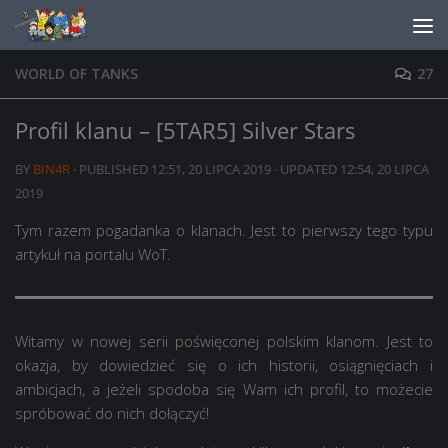
Skip to content
WORLD OF TANKS
27
Profil klanu – [5TAR5] Silver Stars
BY
BIN4R
· PUBLISHED
12:51, 20 LIPCA 2019
· UPDATED
12:54, 20 LIPCA
2019
Tym razem pogadanka o klanach. Jest to pierwszy tego typu
artykuł na portalu WoT.
Witamy w nowej serii poświęconej polskim klanom. Jest to
okazja, by dowiedzieć się o ich historii, osiągnięciach i
ambicjach, a jeżeli spodoba się Wam ich profil, to możecie
spróbować do nich dołączyć!