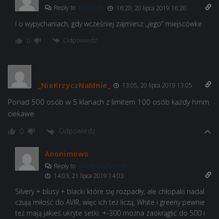
Reply to
Komando
16:20, 20 lipca 2019 16:20
I o wypychaniach, gdy wcześniej zajmiesz ,,jego” miejscówke
Odpowiedz
0
_NieKrzyczNaMnie_
13:05, 20 lipca 2019 13:05
Ponad 500 osób w 5 klanach z limitem 100 osób każdy hmm
ciekawe
Odpowiedz
0
Anonimowo
Reply to
_NieKrzyczNaMnie_
14:03, 21 lipca 2019 14:03
Silvery + blusy + blacki które się rozpadły, ale chłopaki nadal
czują miłość do AVIR, więc ich też liczą, White i greeny pewnie
też mają jakieś ukryte setki. +-300 można zaokrąglić do 500 i