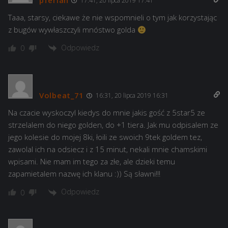
pferian
17:41, 20 lipca 2019 17:41
Taaa, starsy, ciekawe że nie wspomnieli o tym jak korzystając
z bugów wywłaszczyli mnóstwo golda
Odpowiedz
0
Volbeat_71
16:31, 20 lipca 2019 16:31
Na czacie wyskoczyl kiedys do mnie jakis gość z 5star5 ze
strzelalem do niego golden, do +1 tiera. Jak mu odpisalem ze
jego kolesie do mojej 8ki, łoili ze swoich 9tek goldem tez,
zawolal ich na odsiecz i z 15 minut, nekali mnie chamskimi
wpisami. Nie mam im tego za złe, ale dzieki temu
zapamietalem nazwę ich klanu :)) Są sławni!!!
Odpowiedz
0