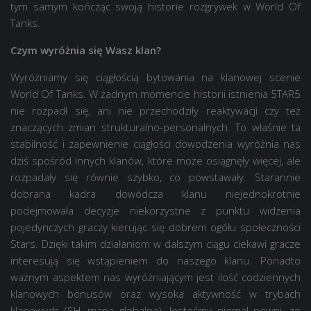
tym samym kończąc swoją historie rozgrywek w World Of
Tanks.
Czym wyróżnia się Wasz klan?
Wyróżniamy się ciągłością bytowania na klanowej scenie
World Of Tanks. W żadnym momencie historii istnienia 5TAR5
nie rozpadł się, ani nie przechodziły reaktywacji czy też
znaczących zmian strukturalno-personalnych. To właśnie ta
stabilność i zapewnienie ciągłości dowodzenia wyróżnia nas
dziś spośród innych klanów, które może osiągnęły więcej, ale
rozpadały się równie szybko, co powstawały. Starannie
dobrana kadra dowódcza klanu niejednokrotnie
podejmowała decyzje niekorzystne z punktu widzenia
pojedynczych graczy kierując się dobrem ogółu społeczności
Stars. Dzięki takim działaniom w dalszym ciągu ciekawi gracze
interesują się wstąpieniem do naszego klanu. Ponadto
ważnym aspektem nas wyróżniającym jest ilość codziennych
klanowych bonusów oraz wysoka aktywność w trybach
klanowych (SH, mapa globalna). Jesteśmy niemal pewni, że