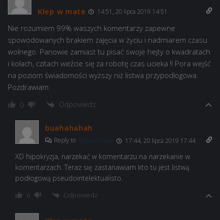
Klep w mate
14:51, 20 lipca 2019 14:51
Nie rozumiem 99% waszych komentarzy zapewne
spowodowanych brakiem zajęcia w życiu i nadmiarem czasu
wolnego. Panowie zamiast tu pisać swoje hejty o kwadratach
i kołach, czitach weźcie się za robotę czas ucieka !! Pora wejść
na poziom świadomości wyższy niż listwa przypodłogowa.
Pozdrawiam
Odpowiedz
0
buahahahah
Reply to
Klep w mate
17:44, 20 lipca 2019 17:44
XD hipokryzja, narzekać w komentarzu na narzekanie w
komentarzach. Teraz się zastanawiam kto tu jest listwą
podłogową pseudointelektualisto.
Odpowiedz
0