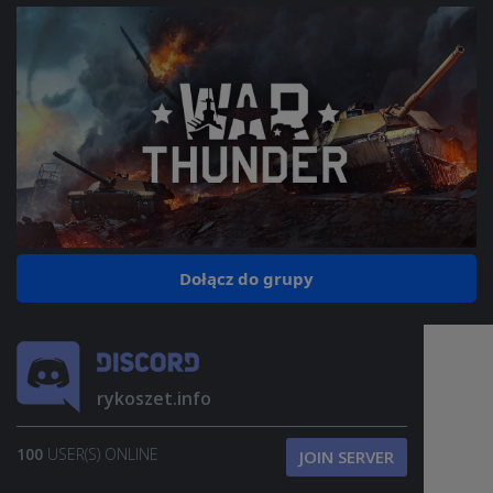
Dołącz do grupy
rykoszet.info
100
USER(S) ONLINE
JOIN SERVER