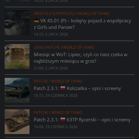
14:23, 6 LIPCA 2026
PROSTO Z SUPERTESTU
/
WORLD OF TANKS
VK 45.01 (P) – kolejny pojazd z współpracy
z Girls und Panzer?
14:15, 6 LIPCA 2026
LEAK
/
PATCHE
/
WORLD OF TANKS
Miesiąc w WoT: Lipiec, czyli co nasz czeka w
najbliższym miesiącu w grze?
21:09, 2 LIPCA 2026
PATCHE
/
WORLD OF TANKS
Patch 2.3.1:
Kolczatka – opis i screeny
16:15, 29 CZERWCA 2026
PATCHE
/
WORLD OF TANKS
Patch 2.3.1:
63TP Rycerski – opis i screeny
16:08, 29 CZERWCA 2026