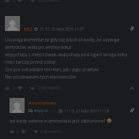
0
Kk2
21:37, 20 lipca 2019 21:37
Usuwają komentarze gdy się pisze prawdę, że używaja
aimbotów, walą po ammoracku!
Wypychają z miejscówek, wypychają pod ogień wroga żeby
mieć tarczę przed sobą!
Gorąco odradzam ten klan, jak i jego praktyki.
Nie pozdrawiam tych klanowiczów.
Odpowiedz
0
Anonimowo
Reply to
Kk2
11:19, 21 lipca 2019 11:19
od kiedy walenie w ammoracki jest zabronione?
Odpowiedz
0