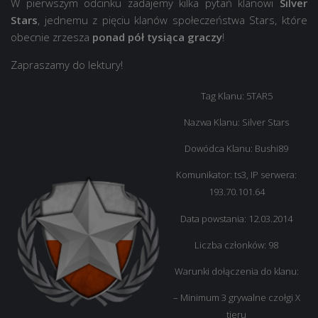
W pierwszym odcinku zadajemy kilka pytań klanowi
Silver
Stars
, jednemu z pięciu klanów społeczeństwa Stars, które
obecnie zrzesza
ponad pół tysiąca graczy
!
Zapraszamy do lektury!
Tag Klanu: 5TAR5
Nazwa Klanu: Silver Stars
Dowódca Klanu: Bushi89
Komunikator: ts3, IP serwera:
193.70.101.64
Data powstania: 12.03.2014
Liczba członków: 98
Warunki dołączenia do klanu:
– Minimum 3 grywalne czołgi X
tieru