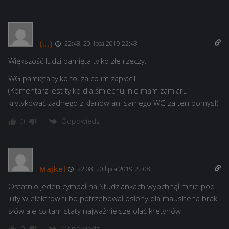
(...)
22:48, 20 lipca 2019 22:48
Większość ludzi pamięta tylko złe rzeczy.
WG pamięta tylko to, za co im zapłacili.
(Komentarz jest tylko dla śmiechu, nie mam zamiaru
krytykować żadnego z klanów ani samego WG za ten pomysł)
Odpowiedz
0
Majkel
22:08, 20 lipca 2019 22:08
Ostatnio jeden cymbał na Studziankach wypchnął mnie pod
lufy w elektrowni bo potrzebował osłony dla maushena brak
słów ale co tam staty najważniejsze olać kretynów
Odpowiedz