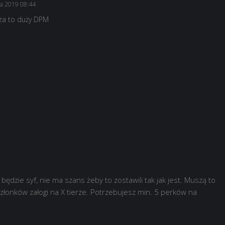
ca 2019 08:44
 za to duży DPM
 będzie syf, nie ma szans żeby to zostawili tak jak jest. Muszą to
członków załogi na X tierze. Potrzebujesz min. 5 perków na