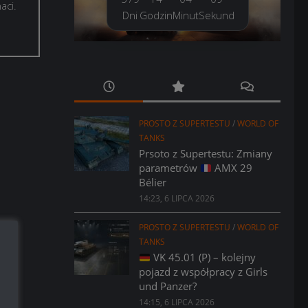
aci.
Dni
Godzin
Minut
Sekund
PROSTO Z SUPERTESTU
/
WORLD OF
TANKS
Prsoto z Supertestu: Zmiany
parametrów
AMX 29
Bélier
14:23, 6 LIPCA 2026
PROSTO Z SUPERTESTU
/
WORLD OF
TANKS
VK 45.01 (P) – kolejny
pojazd z współpracy z Girls
und Panzer?
14:15, 6 LIPCA 2026