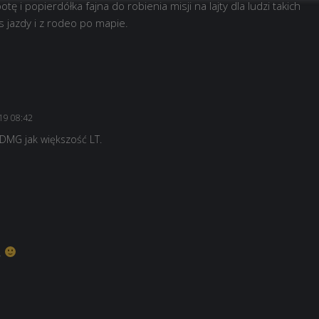
 i popierdółka fajna do robienia misji na lajty dla ludzi takich
s jazdy i z rodeo po mapie.
019 08:42
 DMG jak większość LT.
…