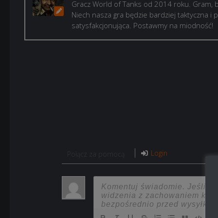
Gracz World of Tanks od 2014 roku. Gram, b
Niech nasza gra będzie bardziej taktyczna i p
satysfakcjonująca. Postawmy na miodność!
Login
Połącz za pomocą