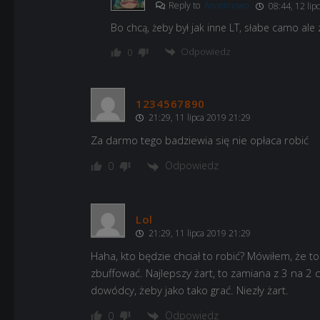
Reply to
Anonimowo
08:44, 12 lip
Bo chcą, żeby był jak inne LT, słabe camo ale
Odpowiedz
0
1234567890
21:29, 11 lipca 2019 21:29
Za darmo tego badziewia się nie opłaca robić
Odpowiedz
0
Lol
21:29, 11 lipca 2019 21:29
Haha, kto będzie chciał to robić? Mówiłem, że to
zbuffować. Najlepszy żart, to zamiana z 3 na 2 
dowódcy, żeby jako tako grać. Niezły żart.
Odpowiedz
0