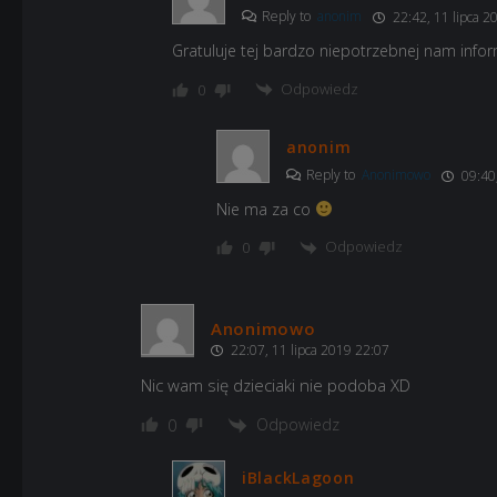
Reply to
anonim
22:42, 11 lipca 2
Gratuluje tej bardzo niepotrzebnej nam infor
Odpowiedz
0
anonim
Reply to
Anonimowo
09:40,
Nie ma za co
Odpowiedz
0
Anonimowo
22:07, 11 lipca 2019 22:07
Nic wam się dzieciaki nie podoba XD
Odpowiedz
0
iBlackLagoon