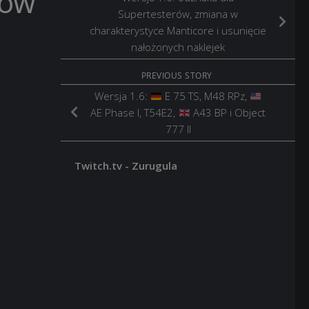
gów
Supertesterów, zmiana w
charakterystyce Manticore i usunięcie
nałożonych naklejek
PREVIOUS STORY
Wersja 1.6:
E 75 TS, M48 RPz,
AE Phase I, T54E2,
A43 BP i Object
777 II
Twitch.tv - Zurugula