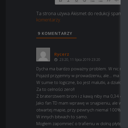
Ta strona używa Akismet do redukcji spamu.
komentarzy.
9
KOMENTARZY
Rycerz
23:20, 11 lipca 2019 23:20
Dycha ma bardzo poważny problem. W nic nie tr
Pojazd przyjemny w prowadzeniu, ale… ma tylk
W sumie to logiczne, bo jest malutki, a działo wie
Za to celności zero!!
Z braterstwem broni i z kawą niby ma 0,34 celnoś
Jako fan TD mam wprawę w snajpieniu, ale wyp
otwartej mapie, przy pewnych niemal 100% strz
W innych bitwach to samo.
Mogłem zapomnieć o trafieniu w dolną płytę, a 