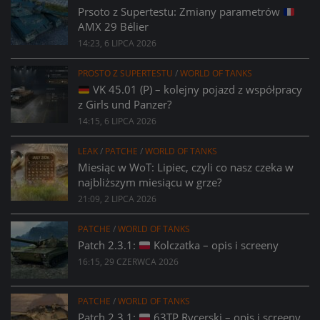
Prsoto z Supertestu: Zmiany parametrów
AMX 29 Bélier
14:23, 6 LIPCA 2026
PROSTO Z SUPERTESTU
/
WORLD OF TANKS
VK 45.01 (P) – kolejny pojazd z współpracy
z Girls und Panzer?
14:15, 6 LIPCA 2026
LEAK
/
PATCHE
/
WORLD OF TANKS
Miesiąc w WoT: Lipiec, czyli co nasz czeka w
najbliższym miesiącu w grze?
21:09, 2 LIPCA 2026
PATCHE
/
WORLD OF TANKS
Patch 2.3.1:
Kolczatka – opis i screeny
16:15, 29 CZERWCA 2026
PATCHE
/
WORLD OF TANKS
Patch 2.3.1:
63TP Rycerski – opis i screeny