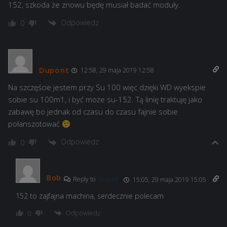
152, szkoda że znowu będę musiał badać moduły.
Odpowiedz
0
Dupont
12:58, 29 maja 2019 12:58
Na szczęście jestem przy Su 100 więc dzięki WD wyekspie
sobie su 100m1, i być może su-152. Tą linię traktuję jako
zabawę bo jednak od czasu do czasu fajnie sobie
połanszotować
Odpowiedz
0
Bob
Reply to
Dupont
15:05, 29 maja 2019 15:05
152 to zajfajna machina, serdecznie polecam
Odpowiedz
0