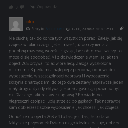
Odpowiedz
0
oko
Reply to
Anonimowo
12:00, 29 maja 2019 12:00
Nie słuchaj tak do końca tych wszystkich porad. Zależy, jak się
czujesz w takim czołgu. Jeżeli miałeś już do czynienia z
podobną maszyną, wcześniej grając, bez obrotowej wierzy, to
może ci się spodobać. A i z doświadczenia wiem, że jak ten
object 268 przywali to aż wióra lecą. Załoga wyszkolona
minimum z 3 perkami a najlepiej z pięcioma, odpowiednie
wyposażenie, w szczególności naprawa ! I wyposażenie
skrzynia z narzędziami do tego dwa zestawy naprawcze jeden
mały drugi duży i dyrektywa (zielona) z gaśnicą, i powinno być
ok. Dlaczego taki zestaw z naprawą ? Bo wiadomo,
niegrzeczni czołgiści lubią strzelać po gąskach. Tak naprawdę
sam dobierzesz sobie wyposażenie, jak chcesz i jak czujesz.
Odnośnie do ojecta 268 v 4 to fakt jest taki, że to taran i
faktycznie przydomek Dzik do niego idealnie pasuje, dobrzy