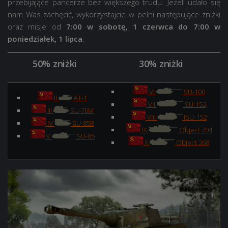
przebijające pancerze bez większego trudu. Jeżeli udało się
nam Was zachęcić, wykorzystajcie w pełni następujące zniżki
oraz misje od
7:00 w sobotę, 1 czerwca do 7:00 w
poniedziałek, 1 lipca
.
50% zniżki
30% zniżki
VI
SU-100
II
AT-1
VII
SU-152
III
SU-76M
VIII
ISU-152
IV
SU-85B
IX
Object 704
V
SU-85
X
Object 268