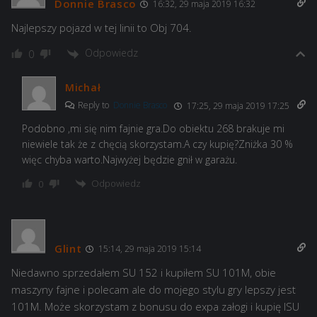
Donnie Brasco
16:32, 29 maja 2019 16:32
Najlepszy pojazd w tej linii to Obj 704.
Odpowiedz
0
Michał
Reply to
Donnie Brasco
17:25, 29 maja 2019 17:25
Podobno ,mi się nim fajnie gra.Do obiektu 268 brakuje mi
niewiele tak że z chęcią skorzystam.A czy kupię?Zniżka 30 %
więc chyba warto.Najwyżej będzie gnił w garażu.
Odpowiedz
0
Glint
15:14, 29 maja 2019 15:14
Niedawno sprzedałem SU 152 i kupiłem SU 101M, obie
maszyny fajne i polecam ale do mojego stylu gry lepszy jest
101M. Może skorzystam z bonusu do expa załogi i kupię ISU