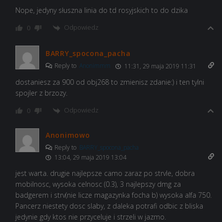
Nope, jedyny słuszna linia do td rosyjskich to do dzika
Odpowiedz
0
BARRY_spocona_pacha
Reply to
Anonimmm
11:31, 29 maja 2019 11:31
dostaniesz za 900 od obj268 to zmienisz zdanie:) i ten tylni
spojler z brzozy.
Odpowiedz
0
Anonimowo
Reply to
BARRY_spocona_pacha
13:04, 29 maja 2019 13:04
jest warta. drugie najlepsze camo zaraz po strvle, dobra
mobilnosc, wysoka celnosc (0.3), 3 najlepszy dmg za
badgerem i strv(nie licze magazynka focha b) wysoka alfa 750.
Pancerz niestety dosc slaby, z daleka potrafi odbic z bliska
jedynie gdy ktos nie przyceluje i strzeli w jazmo.