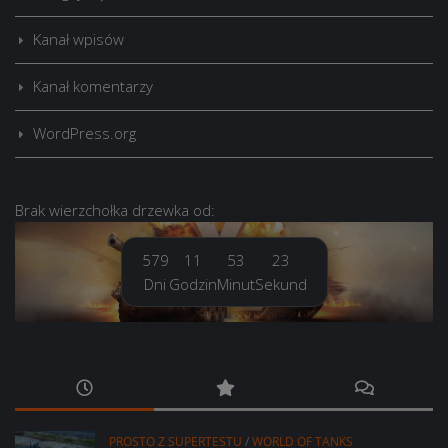
Kanał wpisów
Kanał komentarzy
WordPress.org
Brak
wierzchołka drzewka
od:
579
11
53
24
Dni
Godzin
Minut
Sekund
PROSTO Z SUPERTESTU
/
WORLD OF TANKS