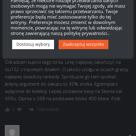
Pamiętaj, że niektóre rodzaje przetwarzania danych
osobowych mogą nie wymagać Twojej zgody, ale masz
prawo sprzeciwić się takiemu przetwarzaniu. Twoje
15
KOMENTARZY
preferencje będą mieć zastosowanie tylko do tej
witryny. Preferencje możesz zmienić w dowolnym
momencie, powracając na tę witrynę lub odwiedzając
stronę zawierającą naszą politykę prywatności..
Dostosuj wybory
Zaakceptuj wszystko
colraginis
18:47, 30 maja 2019 18:47
Odradzam kupno tego td-ka. Linię najlepiej zakończyć na
isu152 z topowym działem. O jakości czołgu w oczach graczy
najlepiej świadczą rankedy. Spróbujcie go tam spotkać.
Jedyny argument do zakupu to 30% zniżka. Egzemplarz
wyłącznie do kolekcji. Lepiej zostawcie kasę na Skonia lub
430u. Opinia o 268 na podstawie blisko 400 bitew. Pzdr
Odpowiedz
0