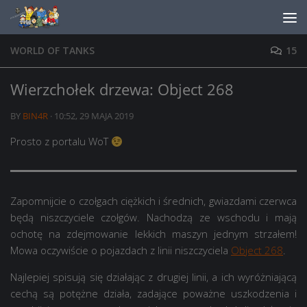
Skip to content
WORLD OF TANKS
15
Wierzchołek drzewa: Object 268
BY
BIN4R
·
10:52, 29 MAJA 2019
Prosto z portalu WoT
Zapomnijcie o czołgach ciężkich i średnich, gwiazdami czerwca
będą niszczyciele czołgów. Nachodzą ze wschodu i mają
ochotę na zdejmowanie lekkich maszyn jednym strzałem!
Mowa oczywiście o pojazdach z linii niszczyciela
Object 268
.
Najlepiej spisują się działając z drugiej linii, a ich wyróżniającą
cechą są potężne działa, zadające poważne uszkodzenia i