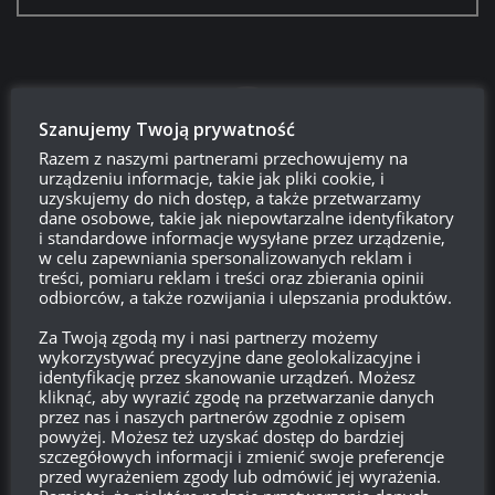
Szanujemy Twoją prywatność
Razem z naszymi partnerami przechowujemy na
urządzeniu informacje, takie jak pliki cookie, i
uzyskujemy do nich dostęp, a także przetwarzamy
dane osobowe, takie jak niepowtarzalne identyfikatory
i standardowe informacje wysyłane przez urządzenie,
w celu zapewniania spersonalizowanych reklam i
Login
treści, pomiaru reklam i treści oraz zbierania opinii
odbiorców, a także rozwijania i ulepszania produktów.
Za Twoją zgodą my i nasi partnerzy możemy
750
wykorzystywać precyzyjne dane geolokalizacyjne i
identyfikację przez skanowanie urządzeń. Możesz
kliknąć, aby wyrazić zgodę na przetwarzanie danych
przez nas i naszych partnerów zgodnie z opisem
{}
[+]
powyżej. Możesz też uzyskać dostęp do bardziej
szczegółowych informacji i zmienić swoje preferencje
Ta strona używa Akismet do redukcji spamu.
Dowiedz się,
przed wyrażeniem zgody lub odmówić jej wyrażenia.
w jaki sposób przetwarzane są dane Twoich komentarzy.