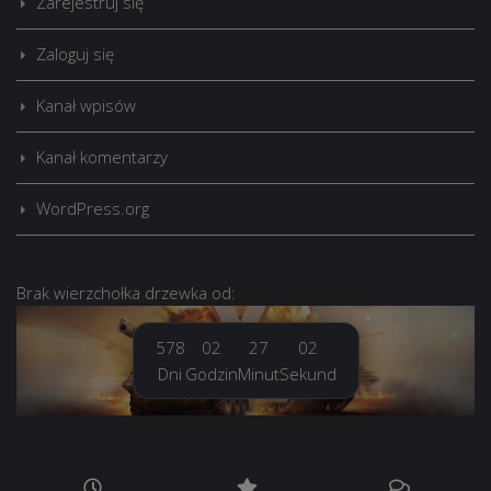
Zarejestruj się
Zaloguj się
Kanał wpisów
Kanał komentarzy
WordPress.org
Brak
wierzchołka drzewka
od:
578
02
27
04
Dni
Godzin
Minut
Sekund