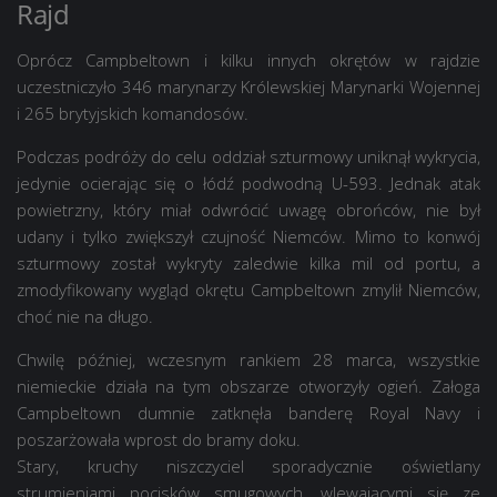
Rajd
Oprócz Campbeltown i kilku innych okrętów w rajdzie
uczestniczyło 346 marynarzy Królewskiej Marynarki Wojennej
i 265 brytyjskich komandosów.
Podczas podróży do celu oddział szturmowy uniknął wykrycia,
jedynie ocierając się o łódź podwodną U-593. Jednak atak
powietrzny, który miał odwrócić uwagę obrońców, nie był
udany i tylko zwiększył czujność Niemców. Mimo to konwój
szturmowy został wykryty zaledwie kilka mil od portu, a
zmodyfikowany wygląd okrętu Campbeltown zmylił Niemców,
choć nie na długo.
Chwilę później, wczesnym rankiem 28 marca, wszystkie
niemieckie działa na tym obszarze otworzyły ogień. Załoga
Campbeltown dumnie zatknęła banderę Royal Navy i
poszarżowała wprost do bramy doku.
Stary, kruchy niszczyciel sporadycznie oświetlany
strumieniami pocisków smugowych, wlewającymi się ze