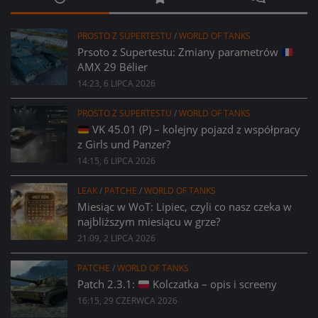
PROSTO Z SUPERTESTU
/
WORLD OF TANKS
Prsoto z Supertestu: Zmiany parametrów
AMX 29 Bélier
14:23, 6 LIPCA 2026
PROSTO Z SUPERTESTU
/
WORLD OF TANKS
VK 45.01 (P) – kolejny pojazd z współpracy
z Girls und Panzer?
14:15, 6 LIPCA 2026
LEAK
/
PATCHE
/
WORLD OF TANKS
Miesiąc w WoT: Lipiec, czyli co nasz czeka w
najbliższym miesiącu w grze?
21:09, 2 LIPCA 2026
PATCHE
/
WORLD OF TANKS
Patch 2.3.1:
Kolczatka – opis i screeny
16:15, 29 CZERWCA 2026