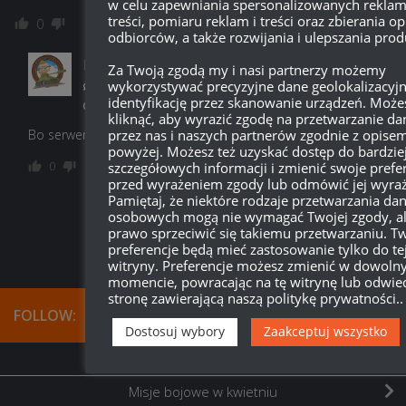
w celu zapewniania spersonalizowanych reklam
treści, pomiaru reklam i treści oraz zbierania opi
Odpowiedz
0
odbiorców, a także rozwijania i ulepszania pro
barula
Autor
Za Twoją zgodą my i nasi partnerzy możemy
wykorzystywać precyzyjne dane geolokalizacyjn
Reply to
PL_GabrielGut_PL
identyfikację przez skanowanie urządzeń. Może
11:20, 29 marca 2019 11:20
kliknąć, aby wyrazić zgodę na przetwarzanie da
przez nas i naszych partnerów zgodnie z opise
Bo serwery są dostępne dopiero od 10, a nie 8.
powyżej. Możesz też uzyskać dostęp do bardzie
Odpowiedz
0
szczegółowych informacji i zmienić swoje prefe
przed wyrażeniem zgody lub odmówić jej wyraż
Pamiętaj, że niektóre rodzaje przetwarzania da
osobowych mogą nie wymagać Twojej zgody, a
prawo sprzeciwić się takiemu przetwarzaniu. T
preferencje będą mieć zastosowanie tylko do te
witryny. Preferencje możesz zmienić w dowol
momencie, powracając na tę witrynę lub odwie
stronę zawierającą naszą politykę prywatności..
FOLLOW:
Dostosuj wybory
Zaakceptuj wszystko
NEXT STORY
Misje bojowe w kwietniu