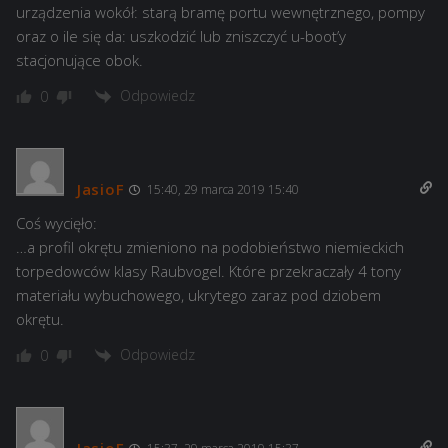
urządzenia wokół: starą bramę portu wewnętrznego, pompy
oraz o ile się da: uszkodzić lub zniszczyć u-boot’y
stacjonujące obok.
Odpowiedz
0
JasioF
15:40, 29 marca 2019 15:40
Coś wycięło:
…a profil okrętu zmieniono na podobieństwo niemieckich
torpedowców klasy Raubvogel. Które przekraczały 4 tony
materiału wybuchowego, ukrytego zaraz pod dziobem
okrętu.
Odpowiedz
0