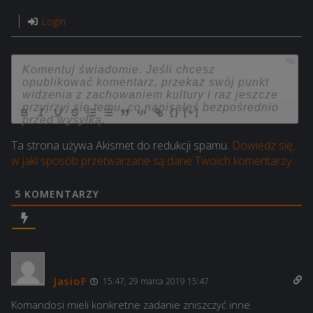
Login
750
{}
[+]
Ta strona używa Akismet do redukcji spamu.
Dowiedz się,
w jaki sposób przetwarzane są dane Twoich komentarzy.
5
KOMENTARZY
JasioF
15:47, 29 marca 2019 15:47
Komandosi mieli konkretne zadanie zniszczyć inne