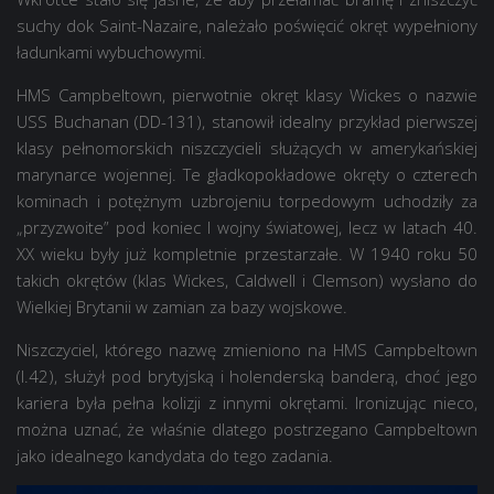
suchy dok Saint-Nazaire, należało poświęcić okręt wypełniony
ładunkami wybuchowymi.
HMS Campbeltown, pierwotnie okręt klasy Wickes o nazwie
USS Buchanan (DD-131), stanowił idealny przykład pierwszej
klasy pełnomorskich niszczycieli służących w amerykańskiej
marynarce wojennej. Te gładkopokładowe okręty o czterech
kominach i potężnym uzbrojeniu torpedowym uchodziły za
„przyzwoite” pod koniec I wojny światowej, lecz w latach 40.
XX wieku były już kompletnie przestarzałe. W 1940 roku 50
takich okrętów (klas Wickes, Caldwell i Clemson) wysłano do
Wielkiej Brytanii w zamian za bazy wojskowe.
Niszczyciel, którego nazwę zmieniono na HMS Campbeltown
(I.42), służył pod brytyjską i holenderską banderą, choć jego
kariera była pełna kolizji z innymi okrętami. Ironizując nieco,
można uznać, że właśnie dlatego postrzegano Campbeltown
jako idealnego kandydata do tego zadania.