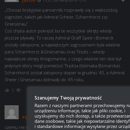
JasioF
15:37, 29 marca 2019 15:37
„Chociaż brytyjskie pancerniki rozprawiły się z większością
zagrożeń, takich jak Admiral Scheer, Scharnhorst czy
Gniesenau”
Coś chyba autor pokręcił, bo te wszsytkie okręty wtedy
jeszcze pływały. To raczej Admiral Graff Spee i Bismarck
zostały zatopione, a największym zagrozeniem była właśnie
para Scharnhorst &Gniesenau oraz Tirpitz – wtedy
największe okręty Kriegsmarine, z czego właśnie ten dok był
jedynym który mógł pomieścić Tirpitza (bliźniaka Bismarcka).
Scharnhorst został zatopiony dopier w grudniu ’43, a Admiral
Sheer i Gneisenau dotrwały do ’45 roku.
Odpowiedz
0
Szanujemy Twoją prywatność
Razem z naszymi partnerami przechowujemy n
urządzeniu informacje, takie jak pliki cookie, i
uzyskujemy do nich dostęp, a także przetwarz
PL_GabrielGut_PL
08:08, 29 marca 2019 08:08
dane osobowe, takie jak niepowtarzalne identyf
i standardowe informacje wysyłane przez urząd
czemu nie moge grać w wota 0.7.0?