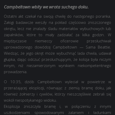
Campbeltown wbity we wrota suchego doku.
Ostatni akt czekał na swoją chwilę do następnego poranka.
Załogi badawcze weszły na pokład częściowo zniszczonego
okrętu, lecz nie znalazły śladu materiałów wybuchowych lub
zapalników, które to miały zadziałać za kilka godzin. W
międzyczasie niemieccy oficerowie przesłuchiwali
uprowadzonego dowódcę Campbeltown — Sama Beattie.
Wiedząc, że jego okręt może wybuchnąć lada chwila, udawał
głupka, dając odczuć przesłuchującym, że kolizja była niczym
innym, niż niezamierzonym wynikiem niekompetentnego
prowadzenia.
O 10:35, dziób Campbeltown wyleciał w powietrze w
przerażającej eksplozji, równając z ziemią bramę doku, jak
również żołnierzy i cywilów, którzy nieszczęśliwie zebrali się
wokół niespotykanego widoku.
Eksplozja zniszczyła bramę i, w połączeniu z innymi
uszkodzeniami spowodowanymi zalaniem i ładunkami