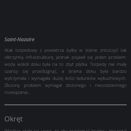
Saint-Nazaire
Atak torpedowy z powietrza byłby w stanie zniszczyć tak
olbrzymią infrastrukturę, jednak pojawił się jeden problem:
woda wokół doku była na to zbyt płytka. Torpedy nie miały
szansy się prześlizgnąć, a brama doku była bardzo
wytrzymała i wymagała dużej ilości ładunków wybuchowych.
Złożony problem wymagał złożonego i niecodziennego
rozwiązania…
Okręt
Wkrótce stało się jasne, że aby przełamać bramę i zniszczyć