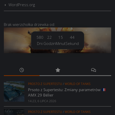
WordPress.org
Brak
wierzchołka drzewka
od:
580
22
15
45
Dni
Godzin
Minut
Sekund
PROSTO Z SUPERTESTU
/
WORLD OF TANKS
Prsoto z Supertestu: Zmiany parametrów
AMX 29 Bélier
14:23, 6 LIPCA 2026
PROSTO Z SUPERTESTU
/
WORLD OF TANKS