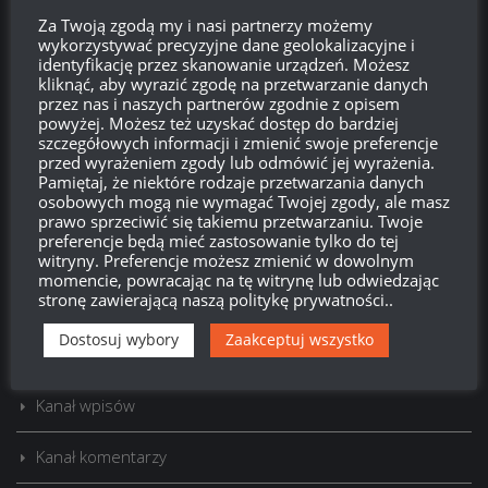
Za Twoją zgodą my i nasi partnerzy możemy
wykorzystywać precyzyjne dane geolokalizacyjne i
identyfikację przez skanowanie urządzeń. Możesz
kliknąć, aby wyrazić zgodę na przetwarzanie danych
przez nas i naszych partnerów zgodnie z opisem
powyżej. Możesz też uzyskać dostęp do bardziej
szczegółowych informacji i zmienić swoje preferencje
przed wyrażeniem zgody lub odmówić jej wyrażenia.
Szukaj:
Pamiętaj, że niektóre rodzaje przetwarzania danych
osobowych mogą nie wymagać Twojej zgody, ale masz
prawo sprzeciwić się takiemu przetwarzaniu. Twoje
preferencje będą mieć zastosowanie tylko do tej
LOGOWANIE
witryny. Preferencje możesz zmienić w dowolnym
momencie, powracając na tę witrynę lub odwiedzając
stronę zawierającą naszą politykę prywatności..
Zarejestruj się
Dostosuj wybory
Zaakceptuj wszystko
Zaloguj się
Kanał wpisów
Kanał komentarzy