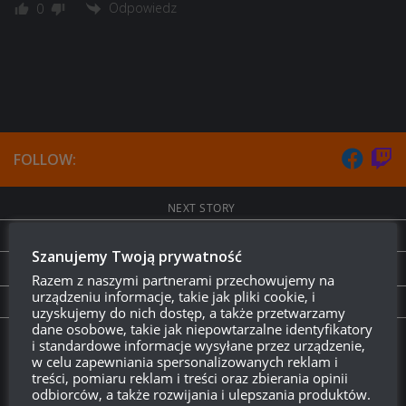
Odpowiedz
0
FOLLOW:
NEXT STORY
Wierzchołek drzewa:
pogoń za AMX 50 B
Szanujemy Twoją prywatność
PREVIOUS STORY
Razem z naszymi partnerami przechowujemy na
urządzeniu informacje, takie jak pliki cookie, i
WoT Classic – Prace planowe
uzyskujemy do nich dostęp, a także przetwarzamy
dane osobowe, takie jak niepowtarzalne identyfikatory
i standardowe informacje wysyłane przez urządzenie,
Twitch.tv - Zurugula
w celu zapewniania spersonalizowanych reklam i
treści, pomiaru reklam i treści oraz zbierania opinii
odbiorców, a także rozwijania i ulepszania produktów.