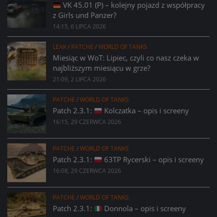
VK 45.01 (P) – kolejny pojazd z współpracy
z Girls und Panzer?
14:15, 6 LIPCA 2026
LEAK
/
PATCHE
/
WORLD OF TANKS
Miesiąc w WoT: Lipiec, czyli co nasz czeka w
najbliższym miesiącu w grze?
21:09, 2 LIPCA 2026
PATCHE
/
WORLD OF TANKS
Patch 2.3.1:
Kolczatka – opis i screeny
16:15, 29 CZERWCA 2026
PATCHE
/
WORLD OF TANKS
Patch 2.3.1:
63TP Rycerski – opis i screeny
16:08, 29 CZERWCA 2026
PATCHE
/
WORLD OF TANKS
Patch 2.3.1:
Donnola – opis i screeny