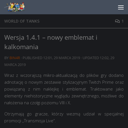
Skip to content
WORLD OF TANKS
1
Wersja 1.4.1 – nowy emblemat i
kalkomania
BY
BIN4R
· PUBLISHED
12:01, 29 MARCA 2019
· UPDATED
12:02, 29
MARCA 2019
Wraz z wczorajszą mikro-aktualizacją do plików gry dodano
adnotację o nowym zestawie stylizacyjnym Twitch Prime oraz
powiązaną z nim naklejkę i emblemat. Traktowane jako
elementy niehistoryczne wyglądu zewnętrznego, możliwe do
nałożenia na czołgi poziomu VIII i X.
Otrzymają go gracze, którzy wezmą udział w specjalnej
promocji „Transmisja Live”.