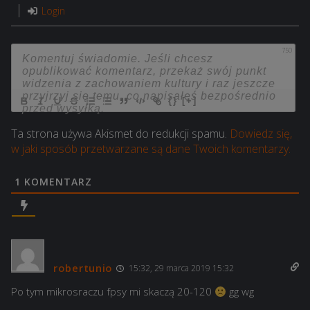
Login
750
{}
[+]
Ta strona używa Akismet do redukcji spamu.
Dowiedz się,
w jaki sposób przetwarzane są dane Twoich komentarzy.
1
KOMENTARZ
robertunio
15:32, 29 marca 2019 15:32
Po tym mikrosraczu fpsy mi skaczą 20-120
gg wg