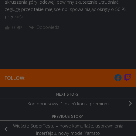
skruszenia góry lodowej, powinny skutecznie utrudniać
żeglugę przez takie miejsce np. spowalniając okręty o 50 %
prędkości.
Odpowiedz
0
FOLLOW:
NEXT STORY
Kod bonusowy: 1 dzień konta premium
PREVIOUS STORY
Wieści z SuperTestu – nowe kamuflaże, usprawnienia
interfejsu, nowy model Yamato