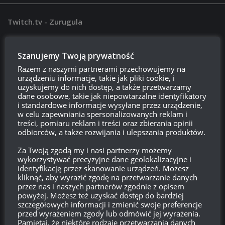
Twitch.tv - Zurugula
Szanujemy Twoją prywatność
Razem z naszymi partnerami przechowujemy na
urządzeniu informacje, takie jak pliki cookie, i
uzyskujemy do nich dostęp, a także przetwarzamy
dane osobowe, takie jak niepowtarzalne identyfikatory
i standardowe informacje wysyłane przez urządzenie,
w celu zapewniania spersonalizowanych reklam i
treści, pomiaru reklam i treści oraz zbierania opinii
odbiorców, a także rozwijania i ulepszania produktów.
Szukaj:
Za Twoją zgodą my i nasi partnerzy możemy
wykorzystywać precyzyjne dane geolokalizacyjne i
identyfikację przez skanowanie urządzeń. Możesz
LOGOWANIE
kliknąć, aby wyrazić zgodę na przetwarzanie danych
przez nas i naszych partnerów zgodnie z opisem
Zarejestruj się
powyżej. Możesz też uzyskać dostęp do bardziej
szczegółowych informacji i zmienić swoje preferencje
przed wyrażeniem zgody lub odmówić jej wyrażenia.
Zaloguj się
Pamiętaj, że niektóre rodzaje przetwarzania danych