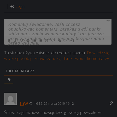
Login
750
{}
[+]
Ta strona używa Akismet do redukcji spamu.
Dowiedz się,
w jaki sposób przetwarzane są dane Twoich komentarzy.
1
KOMENTARZ
J_jW
16:12, 27 marca 2019 16:12
Śmieci, czyli fachowo mówiąc tzw. growlery powstałe ze