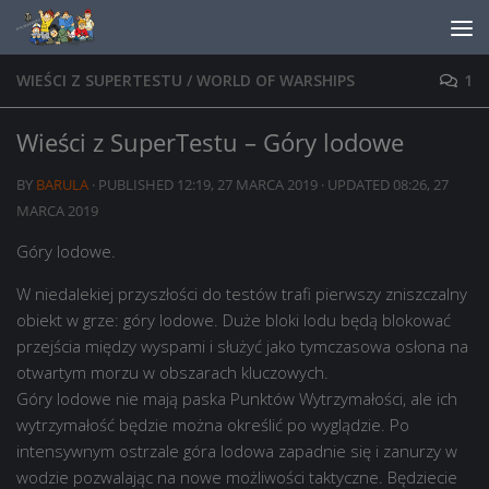
Skip to content
WIEŚCI Z SUPERTESTU
/
WORLD OF WARSHIPS
1
Wieści z SuperTestu – Góry lodowe
BY
BARULA
· PUBLISHED
12:19, 27 MARCA 2019
· UPDATED
08:26, 27
MARCA 2019
Góry lodowe.
W niedalekiej przyszłości do testów trafi pierwszy zniszczalny
obiekt w grze: góry lodowe. Duże bloki lodu będą blokować
przejścia między wyspami i służyć jako tymczasowa osłona na
otwartym morzu w obszarach kluczowych.
Góry lodowe nie mają paska Punktów Wytrzymałości, ale ich
wytrzymałość będzie można określić po wyglądzie. Po
intensywnym ostrzale góra lodowa zapadnie się i zanurzy w
wodzie pozwalając na nowe możliwości taktyczne. Będziecie