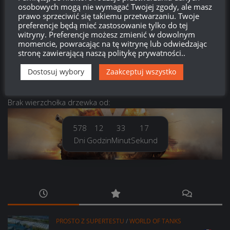
osobowych mogą nie wymagać Twojej zgody, ale masz
Kanał wpisów
prawo sprzeciwić się takiemu przetwarzaniu. Twoje
preferencje będą mieć zastosowanie tylko do tej
witryny. Preferencje możesz zmienić w dowolnym
Kanał komentarzy
momencie, powracając na tę witrynę lub odwiedzając
stronę zawierającą naszą politykę prywatności..
WordPress.org
Dostosuj wybory
Zaakceptuj wszystko
Brak
wierzchołka drzewka
od:
578
12
33
18
Dni
Godzin
Minut
Sekund
PROSTO Z SUPERTESTU
/
WORLD OF TANKS