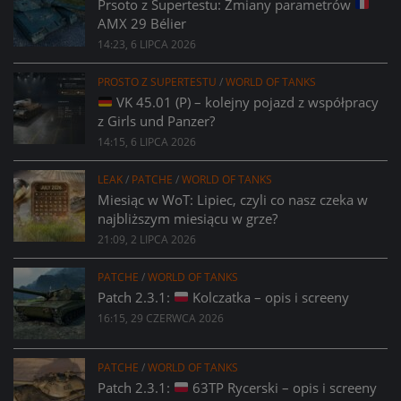
Prsoto z Supertestu: Zmiany parametrów
AMX 29 Bélier
14:23, 6 LIPCA 2026
PROSTO Z SUPERTESTU
/
WORLD OF TANKS
VK 45.01 (P) – kolejny pojazd z współpracy
z Girls und Panzer?
14:15, 6 LIPCA 2026
LEAK
/
PATCHE
/
WORLD OF TANKS
Miesiąc w WoT: Lipiec, czyli co nasz czeka w
najbliższym miesiącu w grze?
21:09, 2 LIPCA 2026
PATCHE
/
WORLD OF TANKS
Patch 2.3.1:
Kolczatka – opis i screeny
16:15, 29 CZERWCA 2026
PATCHE
/
WORLD OF TANKS
Patch 2.3.1:
63TP Rycerski – opis i screeny