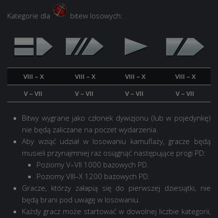
Kategorie dla
bitew losowych:
VIII – X
VIII – X
VIII – X
VIII – X
V – VII
V – VII
V – VII
V – VII
Bitwy wygrane jako członek dywizjonu (lub w pojedynkę)
nie będą zaliczane na poczet wydarzenia.
Aby wziąć udział w losowaniu kamuflaży, gracze będą
musieli przynajmniej raz osiągnąć następujące progi PD:
Poziomy V–VII
1000 bazowych PD.
Poziomy VIII–X
1200 bazowych PD.
Gracze, którzy załapią się do pierwszej dziesiątki, nie
będą brani pod uwagę w losowaniu.
Każdy gracz może startować w dowolnej liczbie kategorii,