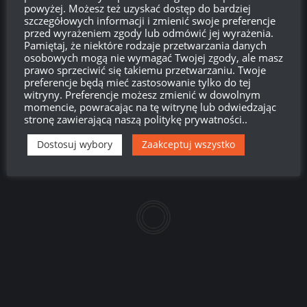
powyżej. Możesz też uzyskać dostęp do bardziej
szczegółowych informacji i zmienić swoje preferencje
przed wyrażeniem zgody lub odmówić jej wyrażenia.
Pamiętaj, że niektóre rodzaje przetwarzania danych
barula
osobowych mogą nie wymagać Twojej zgody, ale masz
prawo sprzeciwić się takiemu przetwarzaniu. Twoje
Pływający batyskaf bojowy. Monotematyczny
preferencje będą mieć zastosowanie tylko do tej
wojownik autostrad uwielbiający historię, a w
witryny. Preferencje możesz zmienić w dowolnym
szczególności mongołów. W wolnych chwilach
momencie, powracając na tę witrynę lub odwiedzając
łażący po lasach romantyk z nożem i składaną piłą.
stronę zawierającą naszą politykę prywatności..
Majtek okrętowy szukający dziury w całym, a w
szczególności WoWsie.
Dostosuj wybory
Zaakceptuj wszystko