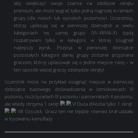
aby zwiększyć swoje szanse na zdobycie okrętu
premium, ale może wygrać tylko jedną nagrodę w ramach
grupy (dla niskich lub wysokich poziomów). Uczestnicy,
którzy uplasują się w pierwszej dziesiątce w wielu
kategoriach tej samej grupy (VI–VII/VIII–X) będą
rozpatrywani tylko w kategorii, w której osiągnęli
najlepszy wynik. Pozycja w pierwszej dziesiątce
pozostałych kategorii danej grupy zostanie przyznana
graczom, którzy uplasowali się o jedno miejsce niżej – w
ten sposób więcej graczy zdobędzie okręty!
Uczestnik może na przykład osiągnąć miejsce w pierwszej
dziesiątce bazowego doświadczenia w lotniskowcach VI
poziomu, niszczycielach IX poziomu i pancernikach X poziomu,
ale wtedy otrzyma 1 okręt
VI Duca d’Aosta
i tylko 1 okręt
VIII Cossack
. Gracz ten nie będzie również brał udziału
w losowaniu kamuflaży.