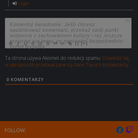
Login
750
{}
[+]
Ta strona używa Akismet do redukcji spamu.
Dowiedz się,
w jaki sposób przetwarzane są dane Twoich komentarzy.
0
KOMENTARZY
FOLLOW: