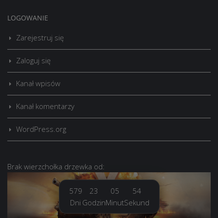
LOGOWANIE
Zarejestruj się
Zaloguj się
Kanał wpisów
Kanał komentarzy
WordPress.org
Brak
wierzchołka drzewka
od:
579
23
05
55
Dni
Godzin
Minut
Sekund