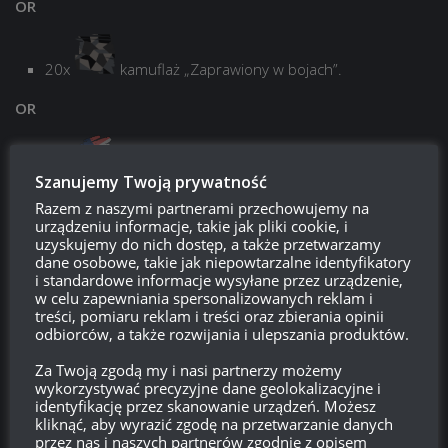
OR
20x
kamuflaż „Zaprawiony w bojach”.
OR
20x
kamuflaż „Zwycięski”.
Szanujemy Twoją prywatność
OR
Razem z naszymi partnerami przechowujemy na
urządzeniu informacje, takie jak pliki cookie, i
uzyskujemy do nich dostęp, a także przetwarzamy
dane osobowe, takie jak niepowtarzalne identyfikatory
20x
Kamuflaż „Łowca”
i standardowe informacje wysyłane przez urządzenie,
w celu zapewniania spersonalizowanych reklam i
treści, pomiaru reklam i treści oraz zbierania opinii
odbiorców, a także rozwijania i ulepszania produktów.
Niestety, nie możemy utworzyć rankingu dla tego wydarzenia,
Za Twoją zgodą my i nasi partnerzy możemy
więc wszystkie wyniki obliczone zostaną po zakończeniu
wykorzystywać precyzyjne dane geolokalizacyjne i
zawodów.
identyfikację przez skanowanie urządzeń. Możesz
kliknąć, aby wyrazić zgodę na przetwarzanie danych
przez nas i naszych partnerów zgodnie z opisem