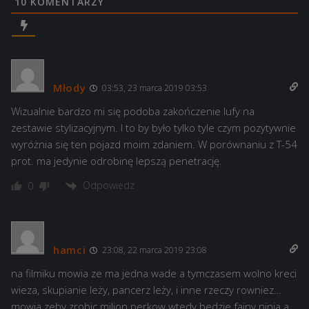
10
KOMENTARZY
Młody
03:53, 23 marca 2019 03:53
Wizualnie bardzo mi się podoba zakończenie lufy na
zestawie stylizacyjnym. I to by było tylko tyle czym pozytywnie
wyróżnia się ten pojazd moim zdaniem. W porównaniu z T-54
prot. ma jedynie odrobinę lepszą penetrację.
Odpowiedz
0
hamci
23:08, 22 marca 2019 23:08
na filmiku mowia ze ma jedna wade a tymczasem wolno kreci
wieza, skupianie leży, pancerz leży, i inne rzeczy rowniez…
mowia zeby zrobic milion perkow wtedy bedzie fajny ninja a