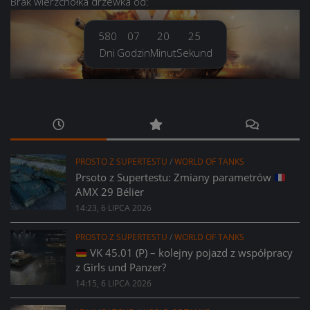
Brak
wierzchołka drzewka
od:
580
07
20
26
Dni
Godzin
Minut
Sekund
PROSTO Z SUPERTESTU
/
WORLD OF TANKS
Prsoto z Supertestu: Zmiany parametrów
AMX 29 Bélier
14:23, 6 LIPCA 2026
PROSTO Z SUPERTESTU
/
WORLD OF TANKS
VK 45.01 (P) – kolejny pojazd z współpracy
z Girls und Panzer?
14:15, 6 LIPCA 2026