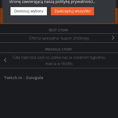
stronę zawierającą naszą politykę prywatności..
Dostosuj wybory
Zaakceptuj wszystko
FOLLOW:
NEXT STORY
Oferta specjalna: kupon zniżkowy
PREVIOUS STORY
Cała naprzód czyli co czeka nas w ostatnim tygodniu
marca w WoWs
Twitch.tv - Zurugula