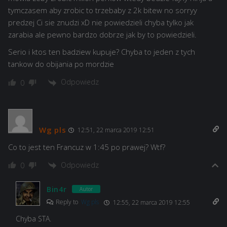
tymczasem aby zrobic to trzebaby z 2k bitew no sorryy
predzej Ci sie znudzi xD nie powiedzieli chyba tylko jak
zarabia ale pewno bardzo dobrze jak by to powiedzieli.
Serio i ktos ten badziew kupuje? Chyba to jeden z tych
tankow do obijania po mordzie
Odpowiedz
0
Wg pls
12:51, 22 marca 2019 12:51
Co to jest ten Francuz w 1:45 po prawej? Wtf?
Odpowiedz
0
Bin4r
Autor
Reply to
Wg pls
12:55, 22 marca 2019 12:55
Chyba STA.