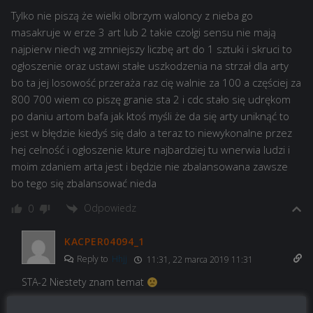
Tylko nie piszą że wielki olbrzym waloncy z nieba go
masakruje w erze 3 art lub 2 takie czołgi sensu nie mają
najpierw niech wg zmniejszy liczbę art do 1 sztuki i skruci to
ogłoszenie oraz ustawi stałe uszkodzenia na strzał dla arty
bo ta jej losowość przeraża raz cię walnie za 100 a częściej za
800 700 wiem co piszę granie sta 2 i cdc stało się udrękom
po daniu artom bafa jak ktoś myśli że da się arty uniknąć to
jest w błędzie kiedyś się dało a teraz to niewykonalne przez
hej celność i ogłoszenie kture najbardziej tu wnerwia ludzi i
moim zdaniem arta jest i będzie nie zbalansowana zawsze
bo tego się zbalansować nieda
Odpowiedz
0
KACPER04094_1
Reply to
Hhjj
11:31, 22 marca 2019 11:31
STA-2 Niestety znam temat
Odpowiedz
0