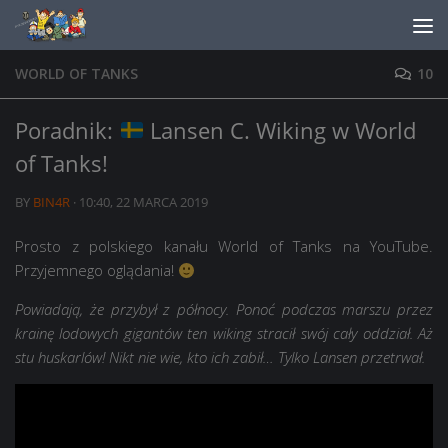
Skip to content
WORLD OF TANKS
10
Poradnik:
Lansen C. Wiking w World
of Tanks!
BY
BIN4R
·
10:40, 22 MARCA 2019
Prosto z polskiego kanału World of Tanks na YouTube.
Przyjemnego oglądania!
Powiadają, że przybył z północy. Ponoć podczas marszu przez
krainę lodowych gigantów ten wiking stracił swój cały oddział. Aż
stu huskarlów! Nikt nie wie, kto ich zabił… Tylko Lansen przetrwał.