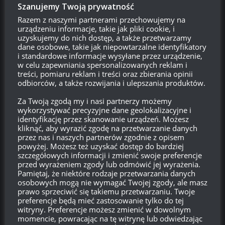
Szanujemy Twoją prywatność
Razem z naszymi partnerami przechowujemy na
urządzeniu informacje, takie jak pliki cookie, i
007
Reply to
Hhjj
11:32, 22 marca 2019 11:32
uzyskujemy do nich dostęp, a także przetwarzamy
dane osobowe, takie jak niepowtarzalne identyfikatory
3 era w Wot? No i ta ortografia.
i standardowe informacje wysyłane przez urządzenie,
w celu zapewniania spersonalizowanych reklam i
Odpowiedz
0
treści, pomiaru reklam i treści oraz zbierania opinii
odbiorców, a także rozwijania i ulepszania produktów.
Za Twoją zgodą my i nasi partnerzy możemy
An
Reply to
Hhjj
22:25, 22 marca 2019 22:25
wykorzystywać precyzyjne dane geolokalizacyjne i
identyfikację przez skanowanie urządzeń. Możesz
Stul pysk odnośnie art przez takich jak ty popaprańców mają
kliknąć, aby wyrazić zgodę na przetwarzanie danych
teraz takie ogłuszanie. Płaczkowie bo arta to bo arta tamto.
przez nas i naszych partnerów zgodnie z opisem
Bo się jedzie ciężarem na pałę to się tak ma, bo po co myśleć
powyżej. Możesz też uzyskać dostęp do bardziej
szczegółowych informacji i zmienić swoje preferencje
i kombinować jak można typem 5 na idiota jechać .
przed wyrażeniem zgody lub odmówić jej wyrażenia.
Odpowiedz
0
Pamiętaj, że niektóre rodzaje przetwarzania danych
osobowych mogą nie wymagać Twojej zgody, ale masz
prawo sprzeciwić się takiemu przetwarzaniu. Twoje
preferencje będą mieć zastosowanie tylko do tej
witryny. Preferencje możesz zmienić w dowolnym
momencie, powracając na tę witrynę lub odwiedzając