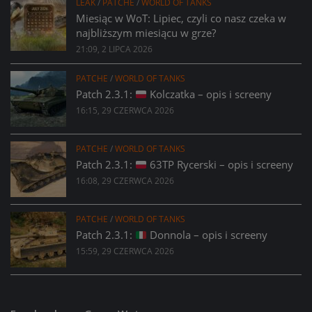
LEAK
/
PATCHE
/
WORLD OF TANKS
Miesiąc w WoT: Lipiec, czyli co nasz czeka w
najbliższym miesiącu w grze?
21:09, 2 LIPCA 2026
PATCHE
/
WORLD OF TANKS
Patch 2.3.1:
Kolczatka – opis i screeny
16:15, 29 CZERWCA 2026
PATCHE
/
WORLD OF TANKS
Patch 2.3.1:
63TP Rycerski – opis i screeny
16:08, 29 CZERWCA 2026
PATCHE
/
WORLD OF TANKS
Patch 2.3.1:
Donnola – opis i screeny
15:59, 29 CZERWCA 2026