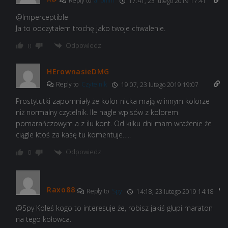
Reply to
anonim
17:41, 23 lutego 2019 17:41
@Imperceptible
Ja to odczytałem trochę jako twoje chwalenie.
Odpowiedz
0
HErownasieDMG
Reply to
Czytelnik
19:07, 23 lutego 2019 19:07
Prostytutki zapomniały że kolor nicka mają w innym kolorze
niż normalny czytelnik. Ile nagle wpisów z kolorem
pomarańczowym a z ilu kont. Od kilku dni mam wrażenie że
ciągle ktoś za kasę tu komentuje…..
Odpowiedz
0
Raxo88
Reply to
Spy
14:18, 23 lutego 2019 14:18
@Spy Koleś kogo to interesuje że, robisz jakiś głupi maraton
na tego kołowca.