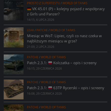
PROSTO Z SUPERTESTU
/
WORLD OF TANKS
VK 45.01 (P) – kolejny pojazd z współpracy
z Girls und Panzer?
14:15, 6 LIPCA 2026
LEAK
/
PATCHE
/
WORLD OF TANKS
Miesiąc w WoT: Lipiec, czyli co nasz czeka w
najbliższym miesiącu w grze?
21:09, 2 LIPCA 2026
PATCHE
/
WORLD OF TANKS
Patch 2.3.1:
Kolczatka – opis i screeny
16:15, 29 CZERWCA 2026
PATCHE
/
WORLD OF TANKS
Patch 2.3.1:
63TP Rycerski – opis i screeny
16:08, 29 CZERWCA 2026
PATCHE
/
WORLD OF TANKS