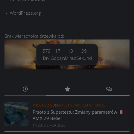
WordPress.org
Brak
wierzchołka drzewka
od:
579
17
13
40
Dni
Godzin
Minut
Sekund
PROSTO Z SUPERTESTU
/
WORLD OF TANKS
Prsoto z Supertestu: Zmiany parametrów
AMX 29 Bélier
14:23, 6 LIPCA 2026