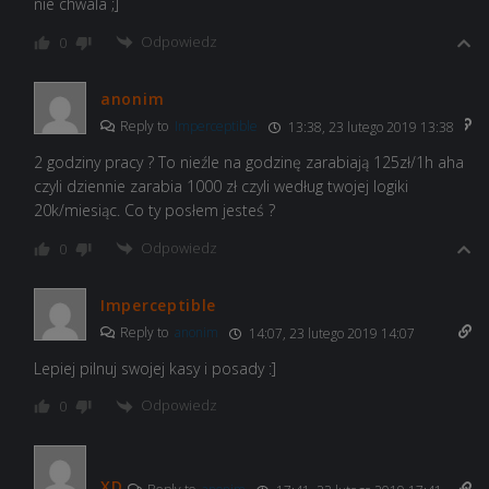
nie chwala ;]
Odpowiedz
0
anonim
Reply to
Imperceptible
13:38, 23 lutego 2019 13:38
2 godziny pracy ? To nieźle na godzinę zarabiają 125zł/1h aha
czyli dziennie zarabia 1000 zł czyli według twojej logiki
20k/miesiąc. Co ty posłem jesteś ?
Odpowiedz
0
Imperceptible
Reply to
anonim
14:07, 23 lutego 2019 14:07
Lepiej pilnuj swojej kasy i posady :]
Odpowiedz
0
XD