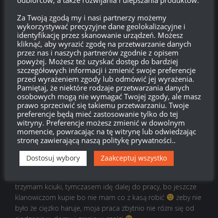
01:20, 24 lutego 2019 01:20
Za Twoją zgodą my i nasi partnerzy możemy
Kiedy pokażesz mi gdzie to napisałem to już nigdy nie wejde
wykorzystywać precyzyjne dane geolokalizacyjne i
identyfikację przez skanowanie urządzeń. Możesz
na rykoszet, a odnośnie 6 etapu to jest na 8 pozdro
kliknąć, aby wyrazić zgodę na przetwarzanie danych
przez nas i naszych partnerów zgodnie z opisem
Odpowiedz
0
powyżej. Możesz też uzyskać dostęp do bardziej
szczegółowych informacji i zmienić swoje preferencje
ziomziomka
przed wyrażeniem zgody lub odmówić jej wyrażenia.
Pamiętaj, że niektóre rodzaje przetwarzania danych
Reply to
Spy
12:01, 24 lutego 2019 12:01
osobowych mogą nie wymagać Twojej zgody, ale masz
prawo sprzeciwić się takiemu przetwarzaniu. Twoje
slabo, Ja juz 12 koncze
preferencje będą mieć zastosowanie tylko do tej
witryny. Preferencje możesz zmienić w dowolnym
Odpowiedz
0
momencie, powracając na tę witrynę lub odwiedzając
stronę zawierającą naszą politykę prywatności..
Anonimowo
Dostosuj wybory
Zaakceptuj wszystko
Reply to
Spy
15:03, 24 lutego 2019 15:03
ja pod tych dni co jest maraton zarobiłem na 4 takie czołgi,
trzymam kciuki, tymczasem idę dalej do pracy, bo jeszcze
klanowiczom kupie bo nie mam co z kasą robić
żeby nie
było że cięzko haruje, moja praca zbytnio nie różni się od