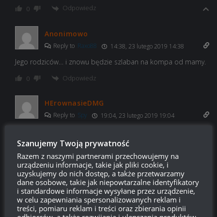
Odpowiedz
0
Anonimowo
Reply to
Raxo88
14:38, 23 lutego 2019 14:38
Jego rodziców… i znowu będzie szlaban na kompa od mamy.
Odpowiedz
0
HErownasieDMG
Reply to
Spy
19:04, 23 lutego 2019 19:04
Spy. Twierdziłeś wczoraj / przedwczoraj że grasz max 6h
tygodniowo. To jak jest kłamczuszku. Już masz 6 etap? To jest
Szanujemy Twoją prywatność
kolejna twoja wypowiedź w której zaprzeczasz swojej
Razem z naszymi partnerami przechowujemy na
wcześniejszej.
urządzeniu informacje, takie jak pliki cookie, i
uzyskujemy do nich dostęp, a także przetwarzamy
Odpowiedz
0
dane osobowe, takie jak niepowtarzalne identyfikatory
i standardowe informacje wysyłane przez urządzenie,
w celu zapewniania spersonalizowanych reklam i
Spy
treści, pomiaru reklam i treści oraz zbierania opinii
odbiorców, a także rozwijania i ulepszania produktów.
Reply to
HErownasieDMG