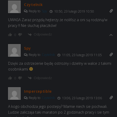
Czytelnik
Reply to
Spy
10:50, 23 lutego 2019 10:50
UWAGA Zaraz przyjdą hejterzy że nolifisz a oni są rodziną/w
pracy !! Nie słuchaj płaczków!
Odpowiedz
0
Spy
Reply to
Czytelnik
11:05, 23 lutego 2019 11:05
Dzięki za ostrzeżenie będę ostrożny i dzielny w walce z takimi
osobnikami
Odpowiedz
0
Imperceptible
Reply to
Czytelnik
13:06, 23 lutego 2019 13:06
A kogo obchodza jego postepy? Mamie niech sie pochwali.
Ludzie zaliczaja taki maraton po 2 godzinach pracy i sie tym