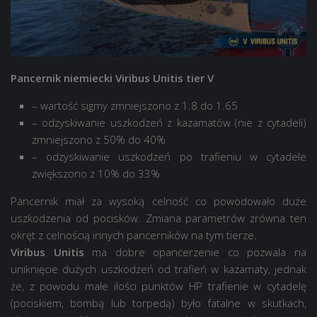
Pancernik niemiecki Viribus Unitis tier V
– wartość sigmy zmniejszono z 1.8 do 1.65
– odzyskiwanie uszkodzeń z kazamatów (nie z cytadeli)
zmniejszono z 50% do 40%
– odzyskiwanie uszkodzeń po trafieniu w cytadele
zwiększono z 10% do 33%
Pancernik miał za wysoką celność co powodowało duże
uszkodzenia od pocisków. Zmiana parametrów zrówna ten
okręt z celnością innych pancerników na tym tierze.
Viribus Unitis
ma dobre opancerzenie co pozwala na
uniknięcie dużych uszkodzeń od trafień w kazamaty, jednak
że, z powodu małe ilości punktów HP trafienie w cytadelę
(pociskiem, bombą lub torpedą) było fatalne w skutkach,