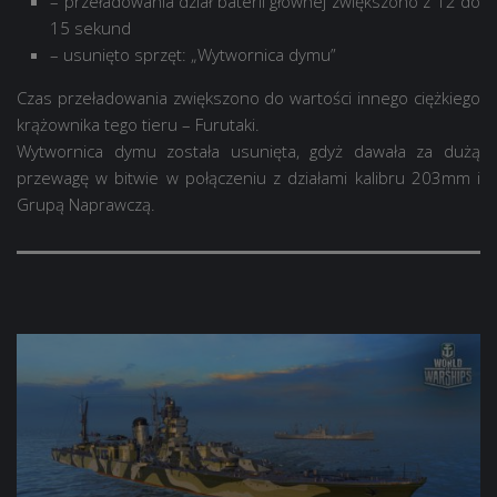
– przeładowania dział baterii głównej zwiększono z 12 do
15 sekund
– usunięto sprzęt: „Wytwornica dymu”
Czas przeładowania zwiększono do wartości innego ciężkiego
krążownika tego tieru – Furutaki.
Wytwornica dymu została usunięta, gdyż dawała za dużą
przewagę w bitwie w połączeniu z działami kalibru 203mm i
Grupą Naprawczą.