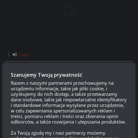
Login
750
Szanujemy Twoją prywatność
Razem z naszymi partnerami przechowujemy na
urządzeniu informacje, takie jak pliki cookie, i
uzyskujemy do nich dostęp, a także przetwarzamy
{}
[+]
dane osobowe, takie jak niepowtarzalne identyfikatory
i standardowe informacje wysyłane przez urządzenie,
Ta strona używa Akismet do redukcji spamu.
Dowiedz się,
w celu zapewniania spersonalizowanych reklam i
w jaki sposób przetwarzane są dane Twoich komentarzy.
treści, pomiaru reklam i treści oraz zbierania opinii
odbiorców, a także rozwijania i ulepszania produktów.
2
KOMENTARZY
Za Twoją zgodą my i nasi partnerzy możemy