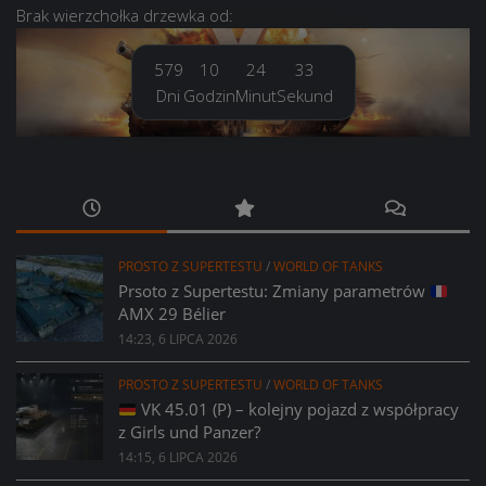
Brak
wierzchołka drzewka
od:
579
10
24
34
Dni
Godzin
Minut
Sekund
PROSTO Z SUPERTESTU
/
WORLD OF TANKS
Prsoto z Supertestu: Zmiany parametrów
AMX 29 Bélier
14:23, 6 LIPCA 2026
PROSTO Z SUPERTESTU
/
WORLD OF TANKS
VK 45.01 (P) – kolejny pojazd z współpracy
z Girls und Panzer?
14:15, 6 LIPCA 2026