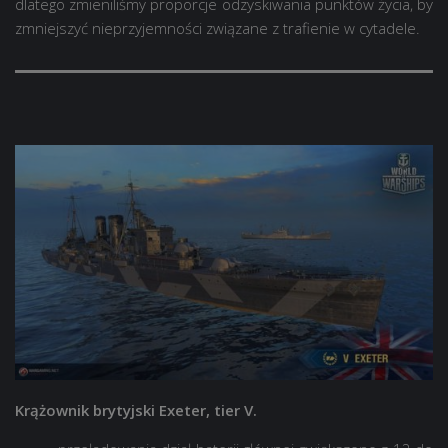
dlatego zmieniliśmy proporcje odzyskiwania punktów życia, by
zmniejszyć nieprzyjemności związane z trafienie w cytadele.
Krążownik brytyjski Exeter, tier V.