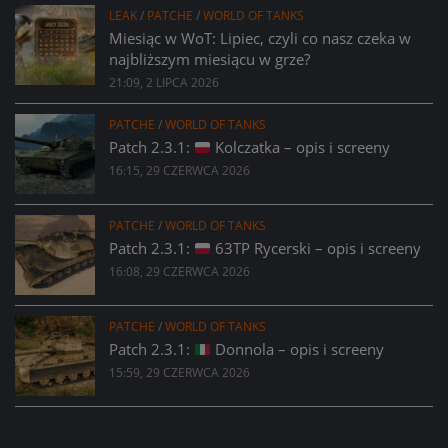
LEAK
/
PATCHE
/
WORLD OF TANKS
Miesiąc w WoT: Lipiec, czyli co nasz czeka w
najbliższym miesiącu w grze?
21:09, 2 LIPCA 2026
PATCHE
/
WORLD OF TANKS
Patch 2.3.1:
Kolczatka – opis i screeny
16:15, 29 CZERWCA 2026
PATCHE
/
WORLD OF TANKS
Patch 2.3.1:
63TP Rycerski – opis i screeny
16:08, 29 CZERWCA 2026
PATCHE
/
WORLD OF TANKS
Patch 2.3.1:
Donnola – opis i screeny
15:59, 29 CZERWCA 2026