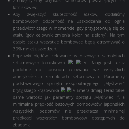
Zmniejszyliśmy prędkość samolotów powracających na
lotniskowiec.
Aby zwiększyć skuteczność ataków, dodaliśmy
bombowcom odporność na uszkodzenia od ognia
przeciwlotniczego w momencie, gdy przygotowują się do
ataku (gdy celownik zmienia kolor na zielony). Na tym
etapie ataku wszystkie bombowce będą otrzymywać o
30% mniej uszkodzeń.
Poprawki błędów: celowanie w bazowych samolotach
szturmowych lotniskowca
VI Ranger
jest teraz
podobne do sposobu celowania we wszystkich
amerykańskich samolotach szturmowych. Parametry
podstawowego sprzętu eksploatacyjnego „Myśliwiec”
brytyjskiego krążownika
V Emerald
mają teraz takie
same wartości jak parametry sprzętu „Myśliwiec II”, a
minimalna prędkość bazowych bombowców japońskich
wszystkich poziomów nie przekracza minimalnej
prędkości wszystkich bombowców dostępnych do
zbadania.