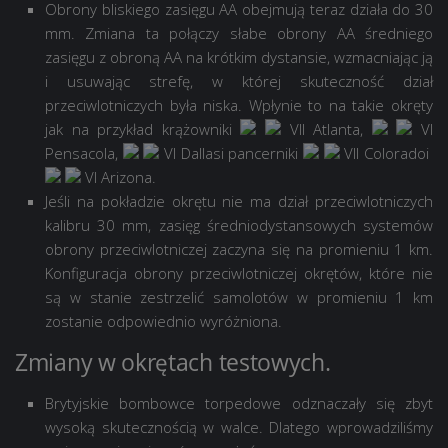
Obrony bliskiego zasięgu AA obejmują teraz działa do 30
mm. Zmiana ta połączy słabe obrony AA średniego
zasięgu z obroną AA na krótkim dystansie, wzmacniając ją
i usuwając strefę, w której skuteczność dział
przeciwlotniczych była niska. Wpłynie to na takie okręty
jak na przykład krążowniki
VII Atlanta
,
VI
Pensacola
,
VI Dallas
i pancerniki
VII Colorado
i
VI Arizona
.
Jeśli na pokładzie okrętu nie ma dział przeciwlotniczych
kalibru 30 mm, zasięg średniodystansowych systemów
obrony przeciwlotniczej zaczyna się na promieniu 1 km.
Konfiguracja obrony przeciwlotniczej okrętów, które nie
są w stanie zestrzelić samolotów w promieniu 1 km
zostanie odpowiednio wyróżniona.
Zmiany w okrętach testowych.
Brytyjskie bombowce torpedowe odznaczały się zbyt
wysoką skutecznością w walce. Dlatego wprowadziliśmy