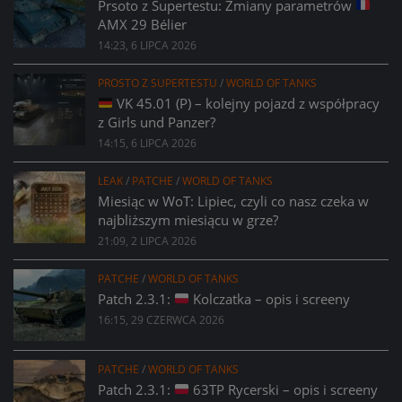
Prsoto z Supertestu: Zmiany parametrów
AMX 29 Bélier
14:23, 6 LIPCA 2026
PROSTO Z SUPERTESTU
/
WORLD OF TANKS
VK 45.01 (P) – kolejny pojazd z współpracy
z Girls und Panzer?
14:15, 6 LIPCA 2026
LEAK
/
PATCHE
/
WORLD OF TANKS
Miesiąc w WoT: Lipiec, czyli co nasz czeka w
najbliższym miesiącu w grze?
21:09, 2 LIPCA 2026
PATCHE
/
WORLD OF TANKS
Patch 2.3.1:
Kolczatka – opis i screeny
16:15, 29 CZERWCA 2026
PATCHE
/
WORLD OF TANKS
Patch 2.3.1:
63TP Rycerski – opis i screeny