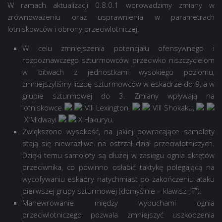
W ramach aktualizacji 0.8.0.1 wprowadzimy zmiany w
zrównoważeniu oraz usprawnienia w parametrach
lotniskowców i obrony przeciwlotniczej.
W celu zmniejszenia potencjału ofensywnego i
rozpoznawczego szturmowców przeciwko niszczycielom
w bitwach z jednostkami wysokiego poziomu,
zmniejszyliśmy liczbę szturmowców w eskadrze do 9, a w
grupie szturmowej do 3. Zmiany wpływają na
lotniskowce
VIII Lexington
,
VIII Shokaku
,
X Midway
i
X Hakuryu
.
Zwiększono wysokość, na jakiej powracające samoloty
stają się niewrażliwe na ostrzał dział przeciwlotniczych.
Dzięki temu samoloty są dłużej w zasięgu ognia okrętów
przeciwnika, co powinno osłabić taktykę polegającą na
wycofywaniu eskadry natychmiast po zakończeniu ataku
pierwszej grupy szturmowej (domyślnie – klawisz „F”).
Manewrowanie między wybuchami ognia
przeciwlotniczego pozwala zmniejszyć uszkodzenia