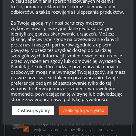
dotyczącej statystyk sezonu w profilu gracza.
w celu zapewniania spersonalizowanych reklam i
treści, pomiaru reklam i treści oraz zbierania opinii
Naprawiono błąd, który na słabszych konfiguracjach
odbiorców, a także rozwijania i ulepszania produktów.
sprzętowych czasami powodował zawieszanie się gry
przy przechodzeniu do portu. Naprawiano błąd, który w
Za Twoją zgodą my i nasi partnerzy możemy
wykorzystywać precyzyjne dane geolokalizacyjne i
niektórych przypadkach skutkował odtwarzaniem
identyfikację przez skanowanie urządzeń. Możesz
nieprawidłowych dźwięków wystrzałów.
kliknąć, aby wyrazić zgodę na przetwarzanie danych
Ponadto chcemy uczcić Księżycowy Nowy Rok, dlatego
przez nas i naszych partnerów zgodnie z opisem
powyżej. Możesz też uzyskać dostęp do bardziej
wszyscy gracze, którzy wybrali Smoczy port, zobaczą
szczegółowych informacji i zmienić swoje preferencje
teraz nowy ekran ładowania z okolicznościowym
przed wyrażeniem zgody lub odmówić jej wyrażenia.
motywem.
Pamiętaj, że niektóre rodzaje przetwarzania danych
osobowych mogą nie wymagać Twojej zgody, ale masz
prawo sprzeciwić się takiemu przetwarzaniu. Twoje
Żródło: Portal WoWs
preferencje będą mieć zastosowanie tylko do tej
witryny. Preferencje możesz zmienić w dowolnym
momencie, powracając na tę witrynę lub odwiedzając
stronę zawierającą naszą politykę prywatności..
Dostosuj wybory
Zaakceptuj wszystko
barula
Pływający batyskaf bojowy. Monotematyczny
wojownik autostrad uwielbiający historię, a w
szczególności mongołów. W wolnych chwilach