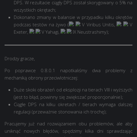
DPS. W rezultacie ciągły DPS został skorygowany o 5% na
wszystkich okrętach;
Dokonano zmiany w balansie w przypadku kilku okrętów
podczas testów na żywo (
V Viribus Unitis
,
V
Exeter
,
V Yahagi
,
IX Neustrashimy
);
Drodzy gracze,
Po poprawce 0.8.0.1 napotkaliśmy dwa problemy z
mechaniką obrony przeciwlotniczej:
Duże skoki obrażeń od eksplozji na tierach VIII i wyższych
(jest to błąd, powinny się zwiększać proporcjonalnie);
Ciągłe DPS na kilku okretach / tierach wymaga dalszej
regulacji (przeważnie stonowania ich trochę);
Pracujemy już nad rozwiązaniem obu problemów, ale aby
uniknąć nowych błędów, spędzimy kilka dni sprawdzając