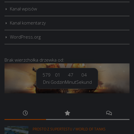
Kanał wpisów
Kanał komentarzy
WordPress.org
Brak
wierzchołka drzewka
od:
579
01
47
05
Dni
Godzin
Minut
Sekund
PROSTO Z SUPERTESTU
/
WORLD OF TANKS