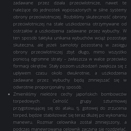
zadawane przez działa przeciwlotnicze, nawet te
należące do jednostek wyposażonych w silne systemy
obrony przeciwlotniczej. Rozbiliśmy skuteczność obrony
przeciwlotniczej na stałe uszkodzenia otrzymywane od
ostrzałów a uszkodzenia zadawane przez wybuchy. W
ten sposób taktyka unikania wybuchów wciąż pozostaje
skuteczna, ale jeżeli samoloty pozostaną w zasięgu
obrony przeciwlotniczej zbyt długo, mimo wszystko
poniosą ogromne straty – zwłaszcza w walce przeciwko
formacji okrętów. Stały poziom uszkodzeń zwiększa się z
upływem czasu około dwukrotnie, a uszkodzenia
zadawane przez wybuchy będą zmniejszać się w
odwrotnie proporcjonalny sposób.
Zmieniliśmy niektóre cechy japońskich bombowców
torpedowych. Celność grupy szturmowej
przygotowującej się do ataku, tj. gotowej do zrzucenia
torped, będzie stabilizować się teraz dłużej po wykonaniu
manewru. Rozmiar celownika został zmniejszony, a
podczas manewrowania celownik zaczyna się rozdzielać.