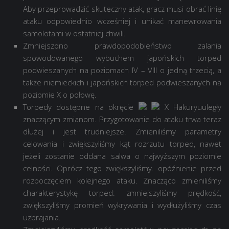
Aby przeprowadzić skuteczny atak, gracz musi obrać linię
ataku odpowiednio wcześniej i unikać manewrowania
samolotami w ostatniej chwili.
Zmniejszono prawdopodobieństwo zalania
spowodowanego wybuchem japońskich torped
podwieszanych na poziomach IV – VIII o jedną trzecią, a
także niemieckich i japońskich torped podwieszanych na
poziomie X o połowę.
Torpedy dostępne na okręcie
X Hakuryu
uległy
znaczącym zmianom. Przygotowanie do ataku trwa teraz
dłużej i jest trudniejsze. Zmieniliśmy parametry
celowania i zwiększyliśmy kąt rozrzutu torped, nawet
jeżeli zostanie oddana salwa o najwyższym poziomie
celności. Oprócz tego zwiększyliśmy. opóźnienie przed
rozpoczęciem kolejnego ataku. Znacząco zmieniliśmy
charakterystykę torped: zmniejszyliśmy prędkość,
zwiększyliśmy promień wykrywania i wydłużyliśmy czas
uzbrajania.