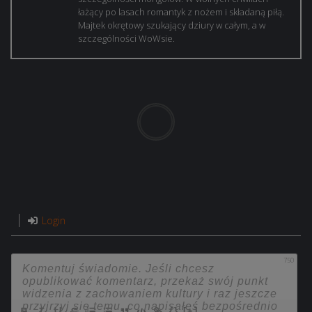
łażący po lasach romantyk z nożem i składaną piłą.
Majtek okrętowy szukający dziury w całym, a w
szczególności WoWsie.
Login
750
{}
[+]