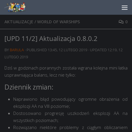
Skip to content
AKTUALIZACJE
/
WORLD OF WARSHIPS
0
[UPD 11/2] Aktualizacja 0.8.0.2
BY
BARULA
· PUBLISHED
13:45, 12 LUTEGO 2019
· UPDATED
12:19, 12
LUTEGO 2019
Dziś w godzinach porannych została wgrana kolejna mini łatka
usprawniająca balans, lecz nie tylko:
Dziennik zmian:
Naprawiono błąd powodujący ogromne obrażenia od
eksplozji AA na VIII poziomie;
Dostosowano progresję uszkodzeń eksplozji AA na
wszystkich poziomach;
Rozwiązano niektóre problemy z ciągłym obliczaniem