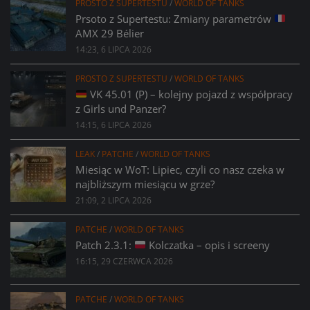
PROSTO Z SUPERTESTU
/
WORLD OF TANKS
Prsoto z Supertestu: Zmiany parametrów
AMX 29 Bélier
14:23, 6 LIPCA 2026
PROSTO Z SUPERTESTU
/
WORLD OF TANKS
VK 45.01 (P) – kolejny pojazd z współpracy
z Girls und Panzer?
14:15, 6 LIPCA 2026
LEAK
/
PATCHE
/
WORLD OF TANKS
Miesiąc w WoT: Lipiec, czyli co nasz czeka w
najbliższym miesiącu w grze?
21:09, 2 LIPCA 2026
PATCHE
/
WORLD OF TANKS
Patch 2.3.1:
Kolczatka – opis i screeny
16:15, 29 CZERWCA 2026
PATCHE
/
WORLD OF TANKS