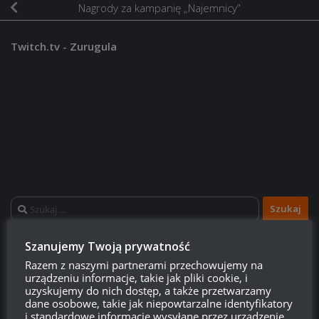
Nagrody za kampanię „Najemnicy”
Twitch.tv - Zurugula
Szukaj:
Szanujemy Twoją prywatność
LOGOWANIE
Razem z naszymi partnerami przechowujemy na
urządzeniu informacje, takie jak pliki cookie, i
Zarejestruj się
uzyskujemy do nich dostęp, a także przetwarzamy
dane osobowe, takie jak niepowtarzalne identyfikatory
i standardowe informacje wysyłane przez urządzenie,