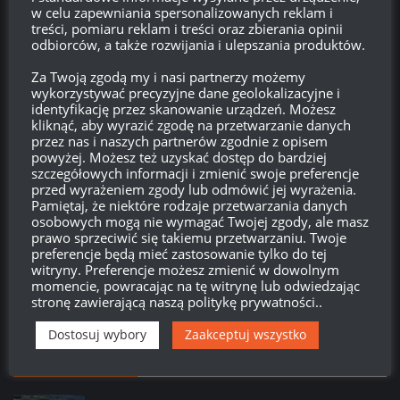
Zaloguj się
w celu zapewniania spersonalizowanych reklam i
treści, pomiaru reklam i treści oraz zbierania opinii
odbiorców, a także rozwijania i ulepszania produktów.
Kanał wpisów
Za Twoją zgodą my i nasi partnerzy możemy
Kanał komentarzy
wykorzystywać precyzyjne dane geolokalizacyjne i
identyfikację przez skanowanie urządzeń. Możesz
kliknąć, aby wyrazić zgodę na przetwarzanie danych
WordPress.org
przez nas i naszych partnerów zgodnie z opisem
powyżej. Możesz też uzyskać dostęp do bardziej
szczegółowych informacji i zmienić swoje preferencje
przed wyrażeniem zgody lub odmówić jej wyrażenia.
Brak
wierzchołka drzewka
od:
Pamiętaj, że niektóre rodzaje przetwarzania danych
osobowych mogą nie wymagać Twojej zgody, ale masz
prawo sprzeciwić się takiemu przetwarzaniu. Twoje
577
23
46
04
preferencje będą mieć zastosowanie tylko do tej
Dni
Godzin
Minut
Sekund
witryny. Preferencje możesz zmienić w dowolnym
momencie, powracając na tę witrynę lub odwiedzając
stronę zawierającą naszą politykę prywatności..
Dostosuj wybory
Zaakceptuj wszystko