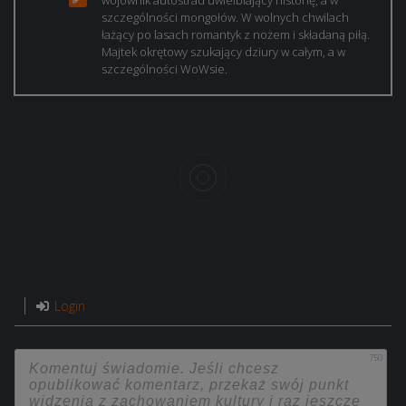
wojownik autostrad uwielbiający historię, a w
szczególności mongołów. W wolnych chwilach
łażący po lasach romantyk z nożem i składaną piłą.
Majtek okrętowy szukający dziury w całym, a w
szczególności WoWsie.
Login
750