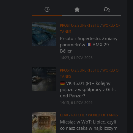
PROSTO Z SUPERTESTU
/
WORLD OF
TANKS
Prsoto z Supertestu: Zmiany
parametrów
AMX 29
Bélier
14:23, 6 LIPCA 2026
PROSTO Z SUPERTESTU
/
WORLD OF
TANKS
VK 45.01 (P) – kolejny
pojazd z współpracy z Girls
und Panzer?
14:15, 6 LIPCA 2026
LEAK
/
PATCHE
/
WORLD OF TANKS
Miesiąc w WoT: Lipiec, czyli
co nasz czeka w najbliższym