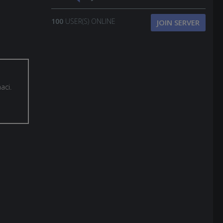
100
USER(S) ONLINE
JOIN SERVER
aci.