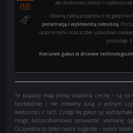
ale doskonała celność i szybkostrzel
(M)
Główną zaletą pojazdów z tej gałęzi tech
penetracją i wyśmienitą celnością
. Pocz
opancerzeniu oraz liczbie uszkodzeń zadawan
pozostaje E 
Kierunek gałęzi w drzewie technologiczn
Te pojazdy mają jedną wspólną cechę – są na t
bezbłędnie. I nie mówimy tutaj o jednym czy
większości z nich. Czołgi tej gałęzi są wytrzyma
mogli bezproblemowo prowadzić wymianę ogni
Oczywiście to tylko nasze sugestie – wybór ide