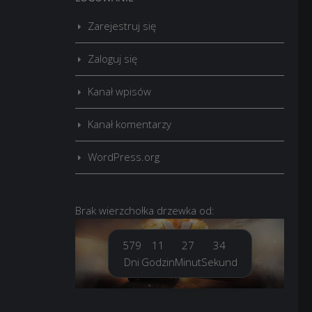
Zarejestruj się
Zaloguj się
Kanał wpisów
Kanał komentarzy
WordPress.org
Brak
wierzchołka drzewka
od:
579
11
27
35
Dni
Godzin
Minut
Sekund