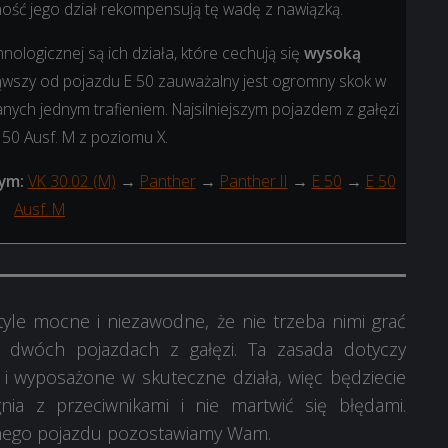
ność jego dział rekompensują tę wadę z nawiązką.
nologicznej są ich działa, które cechują się
wysoką
ąwszy od pojazdu E 50 zauważalny jest ogromny skok w
ych jednym trafieniem. Najsilniejszym pojazdem z gałęzi
50 Ausf. M z poziomu X.
ym:
VK 30.02 (M)
→
Panther
→
Panther II
→
E 50
→
E 50
Ausf. M
yle mocne i niezawodne, że nie trzeba nimi grać
 dwóch pojazdach z gałęzi. Ta zasada dotyczy
łe i wyposażone w skuteczne działa, więc będziecie
a z przeciwnikami i nie martwić się błędami.
alnego pojazdu pozostawiamy Wam.