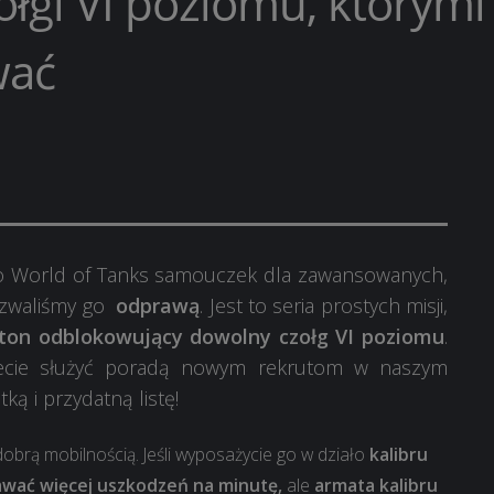
ołgi VI poziomu, którymi
wać
do World of Tanks samouczek dla zawansowanych,
Nazwaliśmy go
odprawą
. Jest to seria prostych misji,
ton odblokowujący dowolny czołg VI poziomu
.
chcecie służyć poradą nowym rekrutom w naszym
ą i przydatną listę!
obrą mobilnością. Jeśli wyposażycie go w działo
kalibru
dawać więcej uszkodzeń na minutę,
ale
armata kalibru