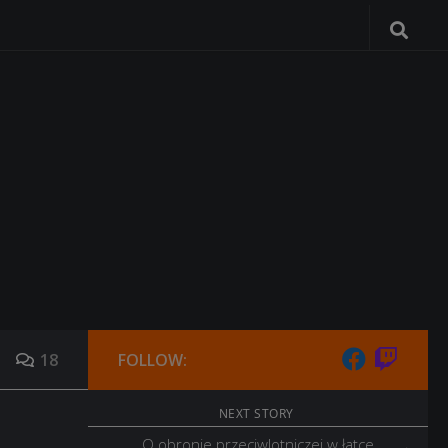
18
FOLLOW:
NEXT STORY
O obronie przeciwlotniczej w łatce