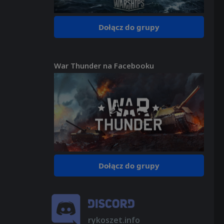
Dołącz do grupy
War Thunder na Facebooku
Dołącz do grupy
rykoszet.info