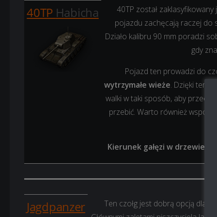
40TP został zaklasyfikowany j
40TP
Habicha
pojazdu zachęcają raczej do s
Działo kalibru 90 mm poradzi sob
gdy zna
Pojazd ten prowadzi do cz
wytrzymałe wieże
. Dzięki temu
walki w taki sposób, aby przeciwn
przebić. Warto również wspomni
Kierunek gałęzi w drzewie t
Ten czołg jest dobrą opcją dla os
Jagdpanzer