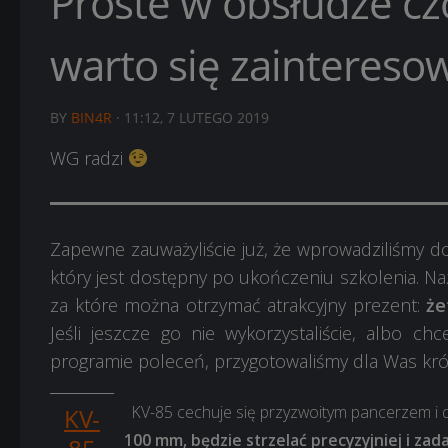
Proste w obsłudze cz
warto się zaintereso
BY
BIN4R
·
11:12, 7 LUTEGO 2019
WG radzi
Zapewne zauważyliście już, że wprowadziliśmy 
który jest dostępny po ukończeniu szkolenia. 
za które można otrzymać atrakcyjny prezent:
że
Jeśli jeszcze go nie wykorzystaliście, albo 
programie poleceń, przygotowaliśmy dla Was krótk
KV-85 cechuje się przyzwoitym pancerzem i d
KV-
100 mm, będzie strzelać precyzyjniej i za