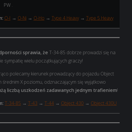
PW .
m:
O-I
→
O-Ni
→
O-Ho
→
Type 4 Heavy
→
Type 5 Heavy
odporności sprawia, że
T-34-85 dobrze prowadzi się na
ie sympatię wielu początkujących graczy!
orąco polecamy kierunek prowadzący do pojazdu Object
m średnim X poziomu, odznaczającym się wyjątkowo
użą liczbą uszkodzeń zadawanych jednym trafieniem
!
m:
T-34-85
→
T-43
→
T-44
→
Object 430
→
Object 430U