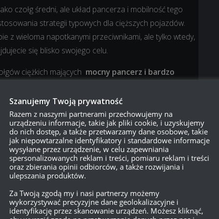
ako czołg średni, ale układ pancerza i mobilność tego
tosowania strategii typowych dla cięższych pojazdów.
ie z wieloma napotkanymi przeciwnikami, ale tylko wtedy,
jdujecie się blisko swojego celu.
ołgów ciężkich mających
mocny pancerz i bardzo
 są idealne do stosowania taktyki z ukrywaniem kadłuba, tj.
ik widział jedynie Waszą wieżę, której pancerz najtrudniej
Szanujemy Twoją prywatność
eć, że czołgi te zadają
bardzo dużą liczbę uszkodzeń
Razem z naszymi partnerami przechowujemy na
urządzeniu informacje, takie jak pliki cookie, i uzyskujemy
jednym trafieniem
.
do nich dostęp, a także przetwarzamy dane osobowe, takie
jak niepowtarzalne identyfikatory i standardowe informacje
echnologicznym:
40TP
→
45TP
→
53TP
→
50TP
→
60TP
wysyłane przez urządzenie, w celu zapewniania
spersonalizowanych reklam i treści, pomiaru reklam i treści
oraz zbierania opinii odbiorców, a także rozwijania i
ulepszania produktów.
Za Twoją zgodą my i nasi partnerzy możemy
wykorzystywać precyzyjne dane geolokalizacyjne i
ób, które mają ochotę pełnić w grze funkcję snajpera.
identyfikację przez skanowanie urządzeń. Możesz kliknąć,