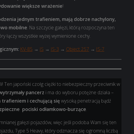
ydowanie większe wrażenie
!
dzenia jednym trafieniem, mają dobrze nachylony,
kowo mobilne
. Na szczycie gałęzi, którą rozpoczyna ten
tóry łączy wszystkie wyżej wymienione cechy.
gicznym:
KV-85
→
IS
→
IS-3
→
Object 257
→
IS-7
beli! Ten japoński czołg ciężki to niebezpieczny przeciwnik w
wytrzymały pancerz
i ma do wyboru potężne działa –
trafieniem i cechującą się
wysoką penetracją bądź
ezpieczne pociski odłamkowo-burzące
.
omnianej gałęzi pojazdów, więc jeśli podoba Wam się ten
ojazdu, Type 5 Heavy, który odznacza się ogromną liczbą