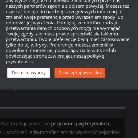
anzer IV jest
zadziwiająco wysoki wskaźnik kamuflażu
aby wyrazić zgodę na przetwarzanie danych przez nas i
naszych partnerów zgodnie z opisem powyżej. Możesz też
dawanych jednym trafieniem
za pośrednictwem armaty
uzyskać dostęp do bardziej szczegółowych informacji i
zmienić swoje preferencje przed wyrażeniem zgody lub
kalibru 8,8 cm.
odmówić jej wyrażenia. Pamiętaj, że niektóre rodzaje
przetwarzania danych osobowych mogą nie wymagać
raz mocniej na agresywną walkę na bliskim dystansie.
Twojej zgody, ale masz prawo sprzeciwić się takiemu
 bardziej defensywny styl rozgrywki, z ulgą przyjmiecie
przetwarzaniu. Twoje preferencje będą mieć zastosowanie
tylko do tej witryny. Preferencje możesz zmienić w
ą bardziej wytrzymałe i pozwolą Wam przetrzymać
dowolnym momencie, powracając na tę witrynę lub
odwiedzając stronę zawierającą naszą politykę
uje się Jagdpanzer E 100 – ogromny niszczyciel czołgów,
prywatności..
ciwników na strzępy jednym trafieniem.
Dostosuj wybory
Zaakceptuj wszystko
ologicznym:
Jg.Pz. IV
→
JPanther
→
Ferdinand
→
Jagdtiger
→
Jg.Pz. E 100
 Pantery. Łączy w sobie
przyzwoitą wytrzymałość,
ej uszkodzeń jednym trafieniem niż większość pojazdów,