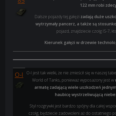
85
122 mm robi zdec
Dalsze pojazdy tej gałęzi
zadają duże uszko
wytrzymały pancerz, a także są stosun
pojazd, znajdziecie czołg IS-7, k
Kierunek gałęzi w drzewie technolo
O-I jest tak wielki, że nie zmieścił się w naszej ta
O-I
World of Tanks, ponieważ wyposażony jest w
armatę zadającą wiele uszkodzeń jednym 
haubicę wystrzeliwującą nieb
Styl rozgrywki jest bardzo spójny dla całej wsp
czołg, będziecie zadowoleni aż do ostatniego p