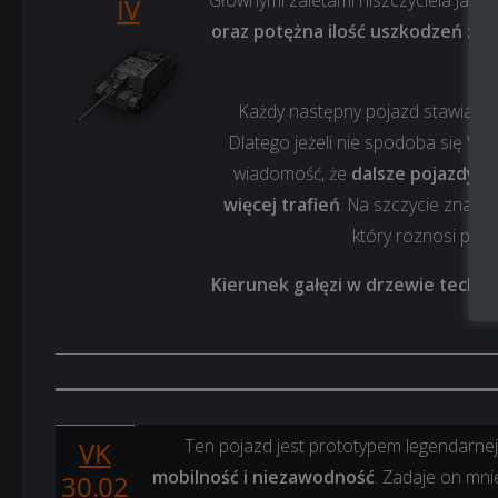
Głównymi zaletami niszczyciela Jagdp
IV
oraz potężna ilość uszkodzeń za
Każdy następny pojazd stawia co
Dlatego jeżeli nie spodoba się Wam
wiadomość, że
dalsze pojazdy s
więcej trafień
. Na szczycie znajd
który roznosi prze
Kierunek gałęzi w drzewie techn
Ten pojazd jest prototypem legendarnej
VK
mobilność i niezawodność
. Zadaje on mni
30.02