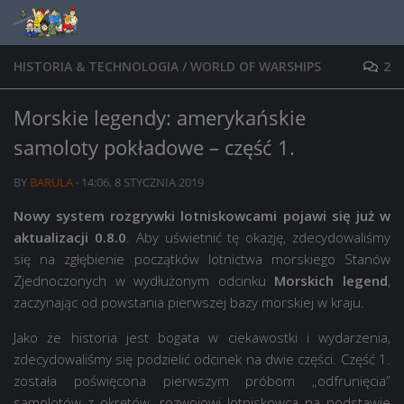
Skip to content
HISTORIA & TECHNOLOGIA
/
WORLD OF WARSHIPS
2
Morskie legendy: amerykańskie
samoloty pokładowe – część 1.
BY
BARULA
·
14:06, 8 STYCZNIA 2019
Nowy system rozgrywki lotniskowcami pojawi się już w
aktualizacji 0.8.0
. Aby uświetnić tę okazję, zdecydowaliśmy
się na zgłębienie początków lotnictwa morskiego Stanów
Zjednoczonych w wydłużonym odcinku
Morskich legend
,
zaczynając od powstania pierwszej bazy morskiej w kraju.
Jako że historia jest bogata w ciekawostki i wydarzenia,
zdecydowaliśmy się podzielić odcinek na dwie części. Część 1.
została poświęcona pierwszym próbom „odfrunięcia”
samolotów z okrętów, rozwojowi lotniskowca na podstawie