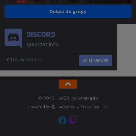
Dołącz do grupy
rykoszet.info
100
USER(S) ONLINE
JOIN SERVER
© 2015 - 2022, rykoszet.info
Powered by
- Designed with
Hueman Pro