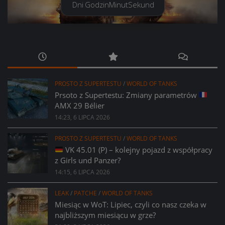
Dni
Godzin
Minut
Sekund
PROSTO Z SUPERTESTU
/
WORLD OF TANKS
Prsoto z Supertestu: Zmiany parametrów
AMX 29 Bélier
14:23, 6 LIPCA 2026
PROSTO Z SUPERTESTU
/
WORLD OF TANKS
VK 45.01 (P) – kolejny pojazd z współpracy
z Girls und Panzer?
14:15, 6 LIPCA 2026
LEAK
/
PATCHE
/
WORLD OF TANKS
Miesiąc w WoT: Lipiec, czyli co nasz czeka w
najbliższym miesiącu w grze?