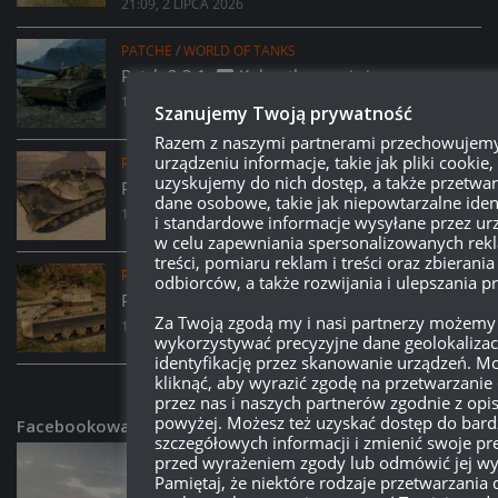
21:09, 2 LIPCA 2026
PATCHE
/
WORLD OF TANKS
Patch 2.3.1:
Kolczatka – opis i screeny
16:15, 29 CZERWCA 2026
Szanujemy Twoją prywatność
Razem z naszymi partnerami przechowujem
urządzeniu informacje, takie jak pliki cookie, 
PATCHE
/
WORLD OF TANKS
uzyskujemy do nich dostęp, a także przetw
Patch 2.3.1:
63TP Rycerski – opis i screeny
dane osobowe, takie jak niepowtarzalne iden
16:08, 29 CZERWCA 2026
i standardowe informacje wysyłane przez ur
w celu zapewniania spersonalizowanych rekl
treści, pomiaru reklam i treści oraz zbierania
PATCHE
/
WORLD OF TANKS
odbiorców, a także rozwijania i ulepszania 
Patch 2.3.1:
Donnola – opis i screeny
Za Twoją zgodą my i nasi partnerzy możemy
15:59, 29 CZERWCA 2026
wykorzystywać precyzyjne dane geolokalizac
identyfikację przez skanowanie urządzeń. M
kliknąć, aby wyrazić zgodę na przetwarzanie
przez nas i naszych partnerów zgodnie z op
powyżej. Możesz też uzyskać dostęp do bard
Facebookowa Grupa Wot
szczegółowych informacji i zmienić swoje pr
przed wyrażeniem zgody lub odmówić jej wy
Pamiętaj, że niektóre rodzaje przetwarzania