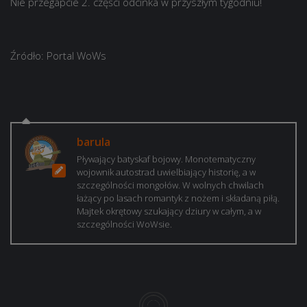
Nie przegapcie 2. części odcinka w przyszłym tygodniu!
Źródło: Portal WoWs
barula
Pływający batyskaf bojowy. Monotematyczny
wojownik autostrad uwielbiający historię, a w
szczególności mongołów. W wolnych chwilach
łażący po lasach romantyk z nożem i składaną piłą.
Majtek okrętowy szukający dziury w całym, a w
szczególności WoWsie.