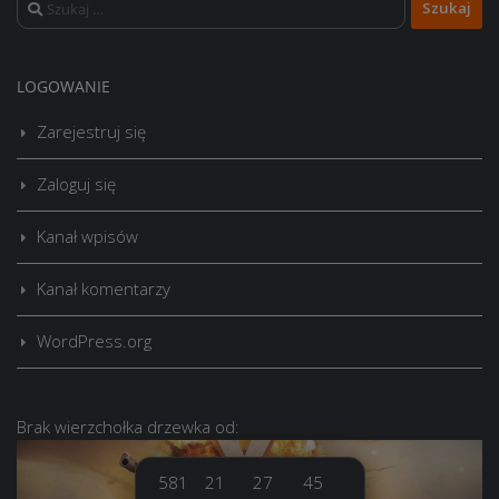
Szukaj:
LOGOWANIE
Zarejestruj się
Zaloguj się
Kanał wpisów
Kanał komentarzy
WordPress.org
Brak
wierzchołka drzewka
od:
581
21
27
45