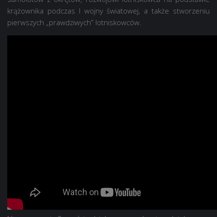
krążownika podczas I wojny światowej, a także stworzeniu
pierwszych „prawdziwych” lotniskowców.