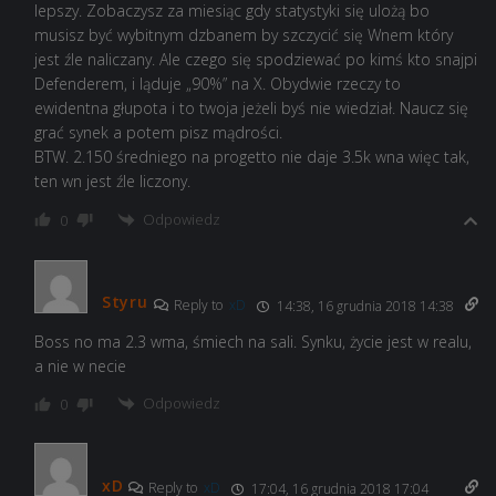
lepszy. Zobaczysz za miesiąc gdy statystyki się ulożą bo
musisz być wybitnym dzbanem by szczycić się Wnem który
jest źle naliczany. Ale czego się spodziewać po kimś kto snajpi
Defenderem, i ląduje „90%” na X. Obydwie rzeczy to
ewidentna głupota i to twoja jeżeli byś nie wiedział. Naucz się
grać synek a potem pisz mądrości.
BTW. 2.150 średniego na progetto nie daje 3.5k wna więc tak,
ten wn jest źle liczony.
Odpowiedz
0
Styru
Reply to
xD
14:38, 16 grudnia 2018 14:38
Boss no ma 2.3 wma, śmiech na sali. Synku, życie jest w realu,
a nie w necie
Odpowiedz
0
xD
Reply to
xD
17:04, 16 grudnia 2018 17:04