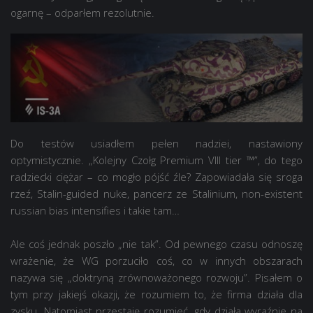
ogarnę – odparłem rezolutnie.
Do testów usiadłem pełen nadziei, nastawiony
optymistycznie. „Kolejny Czołg Premium VIII tier ™”, do tego
radziecki ciężar – co mogło pójść źle? Zapowiadała się sroga
rzeź, Stalin-guided nuke, pancerz ze Stalinium, non-existent
russian bias intensifies i takie tam…
Ale coś jednak poszło „nie tak”. Od pewnego czasu odnoszę
wrażenie, że WG porzuciło coś, co w innych obszarach
nazywa się „doktryną zrównoważonego rozwoju”. Pisałem o
tym przy jakiejś okazji, że rozumiem to, że firma działa dla
zysku. Natomiast przestaję rozumieć, gdy działa wyraźnie na