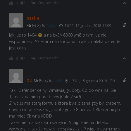
Odpowiedz
0
sztil4
Reply to
Czeko
16:09, 15 grudnia 2018 16:09
Jak juz to 1404
a na is-3A 6300 wn8 o tym juz nie
wspominasz ??? Hram na randomach ale z daleka defender
jest celny !
Odpowiedz
0
xD
Reply to
sztil4
17:01, 15 grudnia 2018 17:01
Tak.. Defender celny. Wmawiaj głupoty. Co do wna na ISie
1) masz na nim pare bitew (Całe 2 sic!)
2) wciąż ma starą formule która była pisana gdy byl crapem.
Chyba nie wierzysz w głupotę gdzie 8 tier za 1.8k średniego
ma mieć 6k wna XDDD
Także nie ma się czym szczycić. Snajpienie na defeku
wychodzi ci tak że nawet nie splacasz HP więc o czym my tu