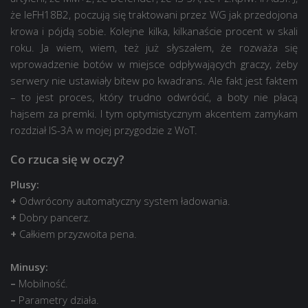
że leFH18B2, poczują się traktowani przez WG jak przedojona
krowa i pójdą sobie. Kolejne kilka, kilkanaście procent w skali
roku. Ja wiem, wiem, też już słyszałem, że rozważa się
wprowadzenie botów w miejsce odpływających graczy, żeby
serwery nie ustawiały bitew po kwadrans. Ale fakt jest faktem
– to jest proces, który trudno odwrócić, a boty nie płacą
hajsem za premki. I tym optymistycznym akcentem zamykam
rozdział IS-3A w mojej przygodzie z WoT.
Co rzuca się w oczy?
Plusy:
+
Odwrócony automatyczny system ładowania.
+
Dobry pancerz.
+
Całkiem przyzwoita pena.
Minusy:
–
Mobilność.
–
Parametry działa.