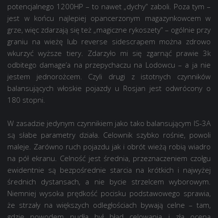
potencjalnego 1200HP – to nawet „dychy” zaboli. Poza tym –
jest w końcu najlepiej opancerzonym magazynkowcem w
grze, więc zdarzają się też „magiczne rykoszety” – ogólnie przy
graniu na wieżę lub reverse sidescrapem można zdrowo
wkurzyć wyższe tiery. Zdarzyło mi się zgarnąć prawie 3k
odbitego damage’a na przepychaczu na Lodowcu – a ja nie
jestem jednorożcem. Czyli drugi z istotnych czynników
balansujących włoskie pojazdy u Rosjan jest odwrócony o
180 stopni.
W zasadzie jedynym czynnikiem jako tako balansującym IS-3A
są słabe parametry działa. Celownik szybko rośnie, powoli
maleje. Zarówno ruch pojazdu jak i obrót wieżą robią wiadro
na pół ekranu. Celność jest średnia, przeznaczeniem czołgu
ewidentnie są bezpośrednie starcia na krótkich i najwyżej
średnich dystansach, a nie bycie strzelcem wyborowym.
Niemniej wysoka prędkość pocisku podstawowego sprawia,
że strzały na większych odległościach bywają celne – tam,
gdzie powodem pudła był błąd celowania i zła ocena