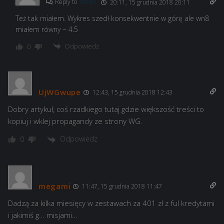
Reply to
lamer
20:11, 15 grudnia 2018 20:11
Też tak miałem. Wykres szedł konsekwentnie w górę ale wn8
miałem równy ~ 4.5
Odpowiedz
0
UjWGwupe
12:43, 15 grudnia 2018 12:43
Dobry artykuł, coś rzadkiego tutaj gdzie większość treści to
kopiuj i wklej propagandy ze strony WG.
Odpowiedz
0
megami
11:47, 15 grudnia 2018 11:47
Dadzą za kilka miesięcy w zestawach za 401 zł z ful kredytami
i jakimiś g… misjami…