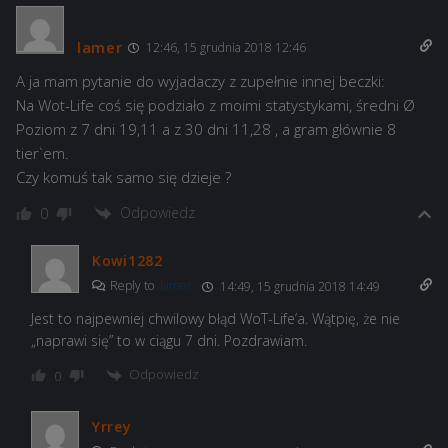
lamer
12:46, 15 grudnia 2018 12:46
A ja mam pytanie do wyjadaczy z zupełnie innej beczki:
Na Wot-Life coś się podziało z moimi statystykami, średni Ø
Poziom z 7 dni 19,11 a z 30 dni 11,28 , a gram głównie 8
tier`em.
Czy komuś tak samo się dzieje ?
Odpowiedz
0
Kowi1282
Reply to
lamer
14:49, 15 grudnia 2018 14:49
Jest to najpewniej chwilowy błąd WoT-Life’a. Wątpię, że nie
„naprawi się” to w ciągu 7 dni. Pozdrawiam.
Odpowiedz
0
Yrrey