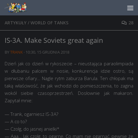
Skip to content
ARTYKUŁY
/
WORLD OF TANKS
28
IS-3A. Make Soviets great again
BY
TRANK
·
10:30, 15 GRUDNIA 2018
Dzień jak co dzień w rykoszecie – nieustająca paraolimpiada
w dłubaniu palcem w nosie, konkurencja idzie ostro, są
pierwsze ofiary… Nagle rytm zaburza Barula. Ten chłopak ma
taką właściwość, że jak wchodzi do pomieszczenia, to zagina
wokół siebie czasoprzestrzeń. Dosłownie jak makaron.
Zapytał mnie:
— Trank, ogarniesz IS-3A?
— A co to?
— Czołg, do jasnej anielki*
— Aaa… Jak czołg, to ogarnę. Co mam nie ogarnąć, pewnie że