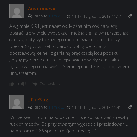
Anonimowo
Reply to
FlamixKL
11:17, 15 grudnia 2018 11:17
A wg mnie K-91 jest nawet ok. Można nim coś na wieżę
pograć, ale w wielu wypadkach można się na tym przejechać
(zresztą dotyczy to każdego meda). Działo na nim to czysta
poezja. Szybkostrzelne, bardzo dobrą penetracją
podstawową, celne i z genialną prędkością lotu pocisku.
Jedyny jego problem to umiejscowienie wieży co niejako
ogranicza jego możliwości. Niemniej nadal zostaje pojazdem
uniwersalnym.
Odpowiedz
0
_TheStig
Reply to
FlamixKL
11:41, 15 grudnia 2018 11:41
K91 ze swoim dpm na spokojnie może konkurować z resztą
ruskich medów. Ba przy otwartym wyjeździe i przeładowaniu
na poziomie 4.66 spokojnie Zjada resztę xD