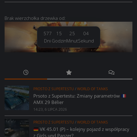
Brak
wierzchołka drzewka
od:
577
15
25
05
Dni
Godzin
Minut
Sekund
PROSTO Z SUPERTESTU
/
WORLD OF TANKS
Prsoto z Supertestu: Zmiany parametrów
AMX 29 Bélier
14:23, 6 LIPCA 2026
PROSTO Z SUPERTESTU
/
WORLD OF TANKS
VK 45.01 (P) – kolejny pojazd z współpracy
z Girls und Panzer?