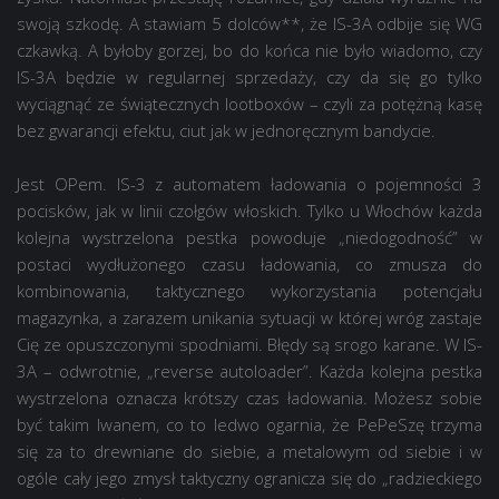
swoją szkodę. A stawiam 5 dolców**, że IS-3A odbije się WG
czkawką. A byłoby gorzej, bo do końca nie było wiadomo, czy
IS-3A będzie w regularnej sprzedaży, czy da się go tylko
wyciągnąć ze świątecznych lootboxów – czyli za potężną kasę
bez gwarancji efektu, ciut jak w jednoręcznym bandycie.
Jest OPem. IS-3 z automatem ładowania o pojemności 3
pocisków, jak w linii czołgów włoskich. Tylko u Włochów każda
kolejna wystrzelona pestka powoduje „niedogodność” w
postaci wydłużonego czasu ładowania, co zmusza do
kombinowania, taktycznego wykorzystania potencjału
magazynka, a zarazem unikania sytuacji w której wróg zastaje
Cię ze opuszczonymi spodniami. Błędy są srogo karane. W IS-
3A – odwrotnie, „reverse autoloader”. Każda kolejna pestka
wystrzelona oznacza krótszy czas ładowania. Możesz sobie
być takim Iwanem, co to ledwo ogarnia, że PePeSzę trzyma
się za to drewniane do siebie, a metalowym od siebie i w
ogóle cały jego zmysł taktyczny ogranicza się do „radzieckiego