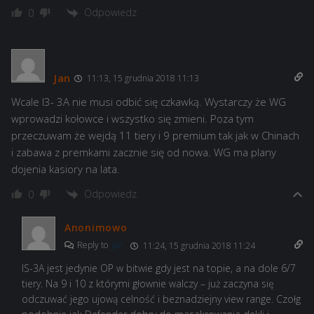
Odpowiedz
0
Jan
11:13, 15 grudnia 2018 11:13
Wcale I3- 3A nie musi odbić się czkawką. Wystarczy że WG
wprowadzi kołowce i wszystko się zmieni. Poza tym
przeczuwam że wejdą 11 tiery i 9 premium tak jak w Chinach
i zabawa z premkami zacznie się od nowa. WG ma plany
dojenia kasiory na lata.
Odpowiedz
0
Anonimowo
Reply to
Jan
11:24, 15 grudnia 2018 11:24
IS-3A jest jedynie OP w bitwie gdy jest na topie, a na dole 6/7
tiery. Na 9 i 10 z którymi głownie walczy – już zaczyna się
odczuwać jego ujową celność i beznadziejny view range. Czołg