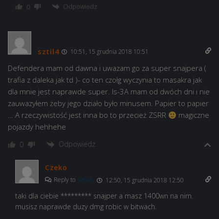
Odpowiedz
0
sztil4
10:51, 15 grudnia 2018 10:51
Defendera mam od dawna i uwazam go za super snajpera (
trafia z daleka jak td )- co ten czołg wyczynia to masakra jak
dla mnie jest naprawde super. Is-3A mam od dwóch dni i nie
zauwazyłem żeby jego działo było minusem. Papier to papier
… A rzeczywistość jest inna bo to przecież ZSRR
magiczne
pojazdy hehhehe
Odpowiedz
0
Czeko
Reply to
sztil4
12:50, 15 grudnia 2018 12:50
taki dla ciebie ********* snajper a masz 1400wn na nim.
musisz naprawde duzy dmg robic w bitwach.