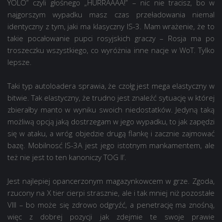
YOLO” czyli głośnego „HURRAAAA!” – nic nie tracisz, bo w
najgorszym wypadku masz czas przeładowania niemal
identyczny z tym, jaki ma klasyczny IS-3. Mam wrażenie, że to
takie pocałowanie pupci rosyjskich graczy – Rosja ma po
troszeczku wszystkiego, co wyróżnia inne nacje w WoT. Tylko
lepsze.
Taki typ autoloadera sprawia, że czołg jest mega elastyczny w
bitwie. Tak elastyczny, że trudno jest znaleźć sytuację w której
zbierałby manto w wyniku swoich niedostatków. Jedyną taką
możliwą opcją jaką dostrzegam w jego wypadku, to jak zapędzi
się w ataku, a wróg objedzie drugą flankę i zacznie zajmować
bazę. Mobilnosć IS-3A jest jego istotnym mankamentem, ale
też nie jest to ten kanoniczy TOG II’.
Jest najlepiej opancerzonym magazynkowcem w grze. Zgoda,
rzucony na X tier cierpi strasznie, ale i tak mniej niż pozostałe
VIII – bo może się zdrowo odgryźć, a penetrację ma znośną,
więc z dobrej pozycji jak zdejmie te swoje prawie