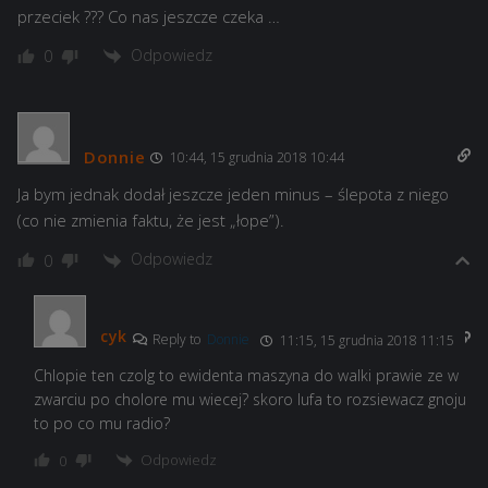
przeciek ??? Co nas jeszcze czeka …
Odpowiedz
0
Donnie
10:44, 15 grudnia 2018 10:44
Ja bym jednak dodał jeszcze jeden minus – ślepota z niego
(co nie zmienia faktu, że jest „łope”).
Odpowiedz
0
cyk
Reply to
Donnie
11:15, 15 grudnia 2018 11:15
Chlopie ten czolg to ewidenta maszyna do walki prawie ze w
zwarciu po cholore mu wiecej? skoro lufa to rozsiewacz gnoju
to po co mu radio?
Odpowiedz
0