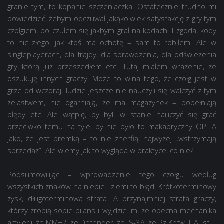
granie tym, to kopanie szczeniaczka. Ostatecznie trudno mi
powiedzieć, żebym odczuwał jakąkolwiek satysfakcję z gry tym
czołgiem, bo czułem się jakbym grał na kodach. I zgoda, kody
to nic złego, jak ktoś ma ochotę – sam to robiłem. Ale w
singleplayerach, dla frajdy, dla sprawdzenia, dla odświeżenia
gry którą już przeszedłem etc. Tutaj miałem wrażenie, że
oszukuję innych graczy. Może to wina tego, że czołg jest w
grze od wczoraj, ludzie jeszcze nie nauczyli się walczyć z tym
żelastwem, nie ogarniają, że ma magazynek – popełniają
błędy etc. Ale wątpię, by byli w stanie nauczyć się grać
przeciwko temu na tyle, by nie było to makabryczny OP. A
jako, że jest premką – to nie znerfią, najwyżej „wstrzymają
sprzedaż”. Ale wiemy jak to wygląda w praktyce, co nie?
Podsumowując – wprowadzenie tego czołgu według
wszystkich znaków na niebie i ziemi to błąd. Krótkoterminowy
zysk, długoterminowa strata. A przynajmniej strata graczy,
którzy zrobią sobie bilans i wyjdzie im, że obecna mechanika
artylerii, że MM+2, że Defender, że IS-3A, że Pz.Kpfw. II Ausf. J,