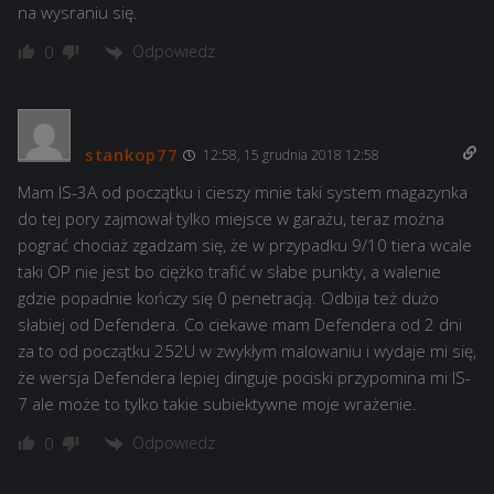
na wysraniu się.
Odpowiedz
0
stankop77
12:58, 15 grudnia 2018 12:58
Mam IS-3A od początku i cieszy mnie taki system magazynka
do tej pory zajmował tylko miejsce w garażu, teraz można
pograć chociaż zgadzam się, że w przypadku 9/10 tiera wcale
taki OP nie jest bo ciężko trafić w słabe punkty, a walenie
gdzie popadnie kończy się 0 penetracją. Odbija też dużo
słabiej od Defendera. Co ciekawe mam Defendera od 2 dni
za to od początku 252U w zwykłym malowaniu i wydaje mi się,
że wersja Defendera lepiej dinguje pociski przypomina mi IS-
7 ale może to tylko takie subiektywne moje wrażenie.
Odpowiedz
0