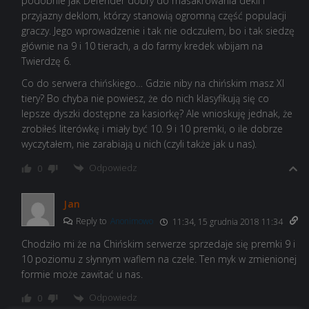
podobnie jak Defender dobry do masakrowania dekli i
przyjazny deklom, którzy stanowią ogromną część populacji
graczy. Jego wprowadzenie i tak nie odczułem, bo i tak siedzę
głównie na 9 i 10 tierach, a do farmy kredek wbijam na
Twierdzę 6.
Co do serwera chińskiego… Gdzie niby na chińskim masz XI
tiery? Bo chyba nie powiesz, że do nich klasyfikują się co
lepsze dyszki dostępne za kasiorkę? Ale wnioskuję jednak, że
zrobiłeś literówkę i miały być 10. 9 i 10 premki, o ile dobrze
wyczytałem, nie zarabiają u nich (czyli także jak u nas).
Odpowiedz
0
Jan
Reply to
Anonimowo
11:34, 15 grudnia 2018 11:34
Chodziło mi że na Chińskim serwerze sprzedaje się premki 9 i
10 poziomu z słynnym waflem na czele. Ten myk w zmienionej
formie może zawitać u nas.
Odpowiedz
0