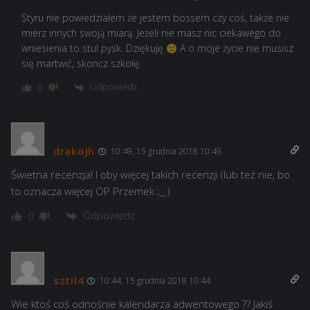
Styru nie powiedziałem że jestem bossem czy coś, także nie
mierz innych swoją miarą. Jeżeli nie masz nic ciekawego do
wniesienia to stul pysk. Dziękuję
A o moje życie nie musisz
się martwić, skoncz szkołę.
Odpowiedz
0
drakojh
10:49, 15 grudnia 2018 10:49
Świetna recenzja! I oby więcej takich recenzji (lub też nie, bo
to oznacza więcej OP Przemek ;_;)
Odpowiedz
0
sztil4
10:44, 15 grudnia 2018 10:44
Wie ktoś coś odnośnie kalendarza adwentowego ?? Jakiś