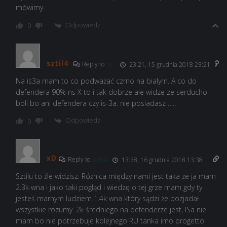
mówimy.
Odpowiedz
0
sztil4
Reply to
xD
23:21, 15 grudnia 2018 23:21
Na is3a mam to co podważać czrno na bialym. A co do
defendera 90% ns X to i tak dobrze ale widze ze serducho
boli bo ani defendera czy is-3a. nie posiadasz …..
Odpowiedz
0
xD
Reply to
sztil4
13:38, 16 grudnia 2018 13:38
Sztilu to źle widzisz. Różnica między nami jest taka że ja mam
2.3k wna i jako taki pogląd i wiedzę o tej grze mam gdy ty
jesteś marnym ludziem 1.4k wna który sądzi że pozjadał
wszystkie rozumy. 2k średniego na defenderze jest, ISa nie
mam bo nie potrzebuje kolejnego RU tanka imo progetto