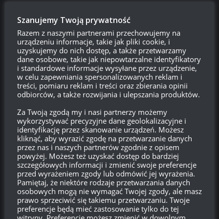
TRANK
Szanujemy Twoją prywatność
Reply to
Anonimowo
12:13, 15 grudnia 2018 12:13
Razem z naszymi partnerami przechowujemy na
urządzeniu informacje, takie jak pliki cookie, i
Może tak być, że przejdzie bez echa. Ale osobiście mam
uzyskujemy do nich dostęp, a także przetwarzamy
całkowicie odmienne wrażenie. Owszem, przeważnie X ogarną
dane osobowe, takie jak niepowtarzalne identyfikatory
IS-3A – ale akcje które widziałem podczas testów sugerują, że
i standardowe informacje wysyłane przez urządzenie,
w celu zapewniania spersonalizowanych reklam i
może być dokładnie odwrotnie. Dwa IS-3A przy minimalnej
treści, pomiaru reklam i treści oraz zbierania opinii
współpracy kasujące WZ-111 z pełnym HP na jedno
odbiorców, a także rozwijania i ulepszania produktów.
posiedzenie? Wyjeżdżają, jeden zbiera bułę, objazd z boku –
9s i ciężara nie ma, zdąży strzelić maks. 2 razy. Zobaczymy jak
Za Twoją zgodą my i nasi partnerzy możemy
wykorzystywać precyzyjne dane geolokalizacyjne i
będzie, jaki będzie globalny WR i w jakim stosunku do WN8
identyfikację przez skanowanie urządzeń. Możesz
graczy. Myślę, że do końca stycznia sytuacja będzie jasna.
kliknąć, aby wyrazić zgodę na przetwarzanie danych
przez nas i naszych partnerów zgodnie z opisem
Odpowiedz
0
powyżej. Możesz też uzyskać dostęp do bardziej
szczegółowych informacji i zmienić swoje preferencje
przed wyrażeniem zgody lub odmówić jej wyrażenia.
Anonimowo
Pamiętaj, że niektóre rodzaje przetwarzania danych
Reply to
Anonimowo
17:18, 15 grudnia 2018 17:18
osobowych mogą nie wymagać Twojej zgody, ale masz
prawo sprzeciwić się takiemu przetwarzaniu. Twoje
No właśnie… Na top…. Na tw…. Całe teamy defenderów…. Is3a
preferencje będą mieć zastosowanie tylko do tej
…. 10x op premek .I. WG
witryny. Preferencje możesz zmienić w dowolnym