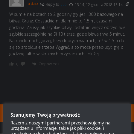
adax
Reply to
yuo
13:14, 12 grudnia 2018 13:14
W sumie na botach to 2 godziny gry ,jeśli 300 bazowego na
bitwę. Grając Cossackiem ,dla mnie to 1.5 h , czasami
godzina. Zależy jak szybkie bitwy…ostatnio wręcz obrzydliwie
szybkie,szczególnie na 9i 10 tierze, gdzie bitwa trwa 5 minut.
Na randomach gorzej, Przy dobrych wiatrach, też w 1.5 h da
się to zrobić..ale trzeba Wygrać, a to może przedłużyć grę o
godzinę. albo w skrajnych przypadkach i dłużej.
Odpowiedz
0
FOLLOW:
Szanujemy Twoją prywatność
Razem z naszymi partnerami przechowujemy na
urządzeniu informacje, takie jak pliki cookie, i
NEXT STORY
uzyskujemy do nich dostęp, a także przetwarzamy