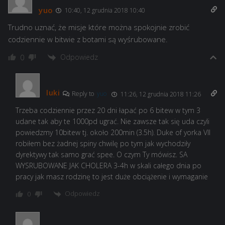
yuo
10:40, 12 grudnia 2018 10:40
Trudno uznać, że misje które można spokojnie zrobić
codziennie w bitwie z botami są wyśrubowane.
Odpowiedz
0
luki
Reply to
yuo
11:26, 12 grudnia 2018 11:26
Trzeba codziennie przez 20 dni łapać po 6 bitew w tym 3
udane tak aby te 1000pd ugrać. Nie zawsze tak się uda czyli
powiedzmy 10bitew tj. około 200min (3.5h). Duke of yorka VII
robiłem bez żadnej spiny chwilę po tym jak wychodziły
dyrektywy tak samo grać spee. O czym Ty mówisz. SA
WYSRUBOWANE JAK CHOLERA 3-4h w skali całego dnia po
pracy jak masz rodzinę to jest duże obciążenie i wymaganie
Odpowiedz
0