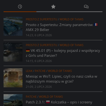
PROSTO Z SUPERTESTU
/
WORLD OF TANKS
Prsoto z Supertestu: Zmiany parametrów
AMX 29 Bélier
14:23, 6 LIPCA 2026
PROSTO Z SUPERTESTU
/
WORLD OF TANKS
VK 45.01 (P) – kolejny pojazd z współpracy
z Girls und Panzer?
14:15, 6 LIPCA 2026
LEAK
/
PATCHE
/
WORLD OF TANKS
Miesiąc w WoT: Lipiec, czyli co nasz czeka w
najbliższym miesiącu w grze?
21:09, 2 LIPCA 2026
PATCHE
/
WORLD OF TANKS
Patch 2.3.1:
Kolczatka – opis i screeny