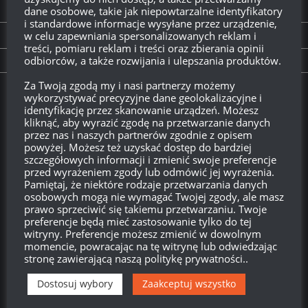
Wersja 1.3:
T95/FV4201, HWK 30, MKA i
M41D
dane osobowe, takie jak niepowtarzalne identyfikatory
i standardowe informacje wysyłane przez urządzenie,
w celu zapewniania spersonalizowanych reklam i
PREVIOUS STORY
treści, pomiaru reklam i treści oraz zbierania opinii
Zimowy garaż – pobierzcie już teraz!
odbiorców, a także rozwijania i ulepszania produktów.
Za Twoją zgodą my i nasi partnerzy możemy
Twitch.tv - Zurugula
wykorzystywać precyzyjne dane geolokalizacyjne i
identyfikację przez skanowanie urządzeń. Możesz
kliknąć, aby wyrazić zgodę na przetwarzanie danych
przez nas i naszych partnerów zgodnie z opisem
powyżej. Możesz też uzyskać dostęp do bardziej
szczegółowych informacji i zmienić swoje preferencje
przed wyrażeniem zgody lub odmówić jej wyrażenia.
Pamiętaj, że niektóre rodzaje przetwarzania danych
osobowych mogą nie wymagać Twojej zgody, ale masz
prawo sprzeciwić się takiemu przetwarzaniu. Twoje
preferencje będą mieć zastosowanie tylko do tej
witryny. Preferencje możesz zmienić w dowolnym
momencie, powracając na tę witrynę lub odwiedzając
Szukaj:
stronę zawierającą naszą politykę prywatności..
Dostosuj wybory
Zaakceptuj wszystko
LOGOWANIE