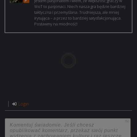
jestem pasjonatem i wiem, że większość graczy w
WoT to pasjonaci. Niech nasza gra będzie bardziej
taktyczna i przemyślana. Trudniejsza, ale mniej
irytująca – a przez to bardziej satysfakcjonująca.
Postawmy na miodność!
Login
750