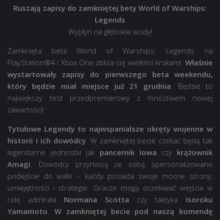
Ruszają zapisy do zamkniętej bety
World of Warships:
Legends
Wypłyń na głębokie wody!
Zamknięta beta World of Warships: Legends na
PlayStation®4 i Xbox One zbliża się wielkimi krokami.
Właśnie
wystartowały zapisy do pierwszego beta weekendu,
który będzie miał miejsce już 21 grudnia
. Będzie to
największy test przedpremierowy z mnóstwem nowej
zawartości!
Tytułowe Legendy to najwspanialsze okręty wojenne w
historii i ich dowódcy
. W zamkniętej becie czekać będą tak
legendarne jednostki jak
pancernik Iowa
czy
krążownik
Amagi
. Dowódcy przyniosą ze sobą spersonalizowane
podejście do walki – każdy posiada swoje mocne strony,
umiejętności i strategie. Gracze mogą oczekiwać wejścia w
rolę admirała
Normana Scotta
czy taktyka
Isoroku
Yamamoto
.
W zamkniętej becie pod naszą komendę