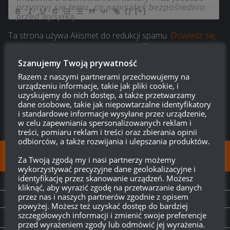
{}
[+]
Ta strona używa Akismet do redukcji spamu.
Dowiedz się,
w jaki sposób przetwarzane są dane Twoich komentarzy.
Szanujemy Twoją prywatność
0
KOMENTARZY
Razem z naszymi partnerami przechowujemy na
urządzeniu informacje, takie jak pliki cookie, i
uzyskujemy do nich dostęp, a także przetwarzamy
dane osobowe, takie jak niepowtarzalne identyfikatory
i standardowe informacje wysyłane przez urządzenie,
w celu zapewniania spersonalizowanych reklam i
treści, pomiaru reklam i treści oraz zbierania opinii
odbiorców, a także rozwijania i ulepszania produktów.
FOLLOW:
Za Twoją zgodą my i nasi partnerzy możemy
wykorzystywać precyzyjne dane geolokalizacyjne i
identyfikację przez skanowanie urządzeń. Możesz
NEXT STORY
kliknąć, aby wyrazić zgodę na przetwarzanie danych
przez nas i naszych partnerów zgodnie z opisem
RanZar: Potwór z Wyspy Czaszki
powyżej. Możesz też uzyskać dostęp do bardziej
szczegółowych informacji i zmienić swoje preferencje
PREVIOUS STORY
przed wyrażeniem zgody lub odmówić jej wyrażenia.