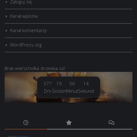
Zaloguj się
Kanał wpisów
Kanał komentarzy
WordPress.org
Brak
wierzchołka drzewka
od:
577
19
36
15
Dni
Godzin
Minut
Sekund