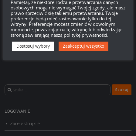
Pamiętaj, że niektóre rodzaje przetwarzania danych
W Superteście:
Lansen C – I cóż, że ze Szwecji?
osobowych mogą nie wymagać Twojej zgody, ale masz
prawo sprzeciwić się takiemu przetwarzaniu. Twoje
preferencje będą mieć zastosowanie tylko do tej
Twitch.tv - Zurugula
witryny. Preferencje możesz zmienić w dowolnym
momencie, powracając na tę witrynę lub odwiedzając
stronę zawierającą naszą politykę prywatności..
Dostosuj wybory
Zaakceptuj wszystko
Szukaj:
LOGOWANIE
Zarejestruj się