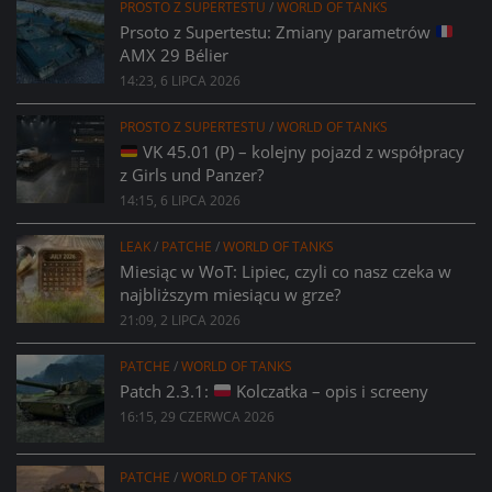
PROSTO Z SUPERTESTU
/
WORLD OF TANKS
Prsoto z Supertestu: Zmiany parametrów
AMX 29 Bélier
14:23, 6 LIPCA 2026
PROSTO Z SUPERTESTU
/
WORLD OF TANKS
VK 45.01 (P) – kolejny pojazd z współpracy
z Girls und Panzer?
14:15, 6 LIPCA 2026
LEAK
/
PATCHE
/
WORLD OF TANKS
Miesiąc w WoT: Lipiec, czyli co nasz czeka w
najbliższym miesiącu w grze?
21:09, 2 LIPCA 2026
PATCHE
/
WORLD OF TANKS
Patch 2.3.1:
Kolczatka – opis i screeny
16:15, 29 CZERWCA 2026
PATCHE
/
WORLD OF TANKS