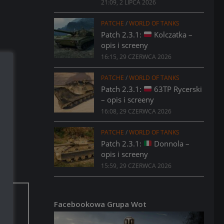
21:09, 2 LIPCA 2026
PATCHE
/
WORLD OF TANKS
Patch 2.3.1:
Kolczatka –
opis i screeny
16:15, 29 CZERWCA 2026
PATCHE
/
WORLD OF TANKS
Patch 2.3.1:
63TP Rycerski
– opis i screeny
16:08, 29 CZERWCA 2026
PATCHE
/
WORLD OF TANKS
Patch 2.3.1:
Donnola –
opis i screeny
15:59, 29 CZERWCA 2026
Facebookowa Grupa Wot
aci.