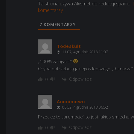
Ta strona używa Akismet do redukcji spamu.
komentarzy.
7
KOMENTARZY
Todeskult
11:07, 4 grudnia 2018 11:07
„100% załogach”
Chyba potrzebują jakiegoś lepszego „tłumacza”
Odpowiedz
0
Anonimowo
06:52, 4 grudnia 2018 06:52
Przeciez te „promocje” to jest jakies smiechu 
Odpowiedz
0