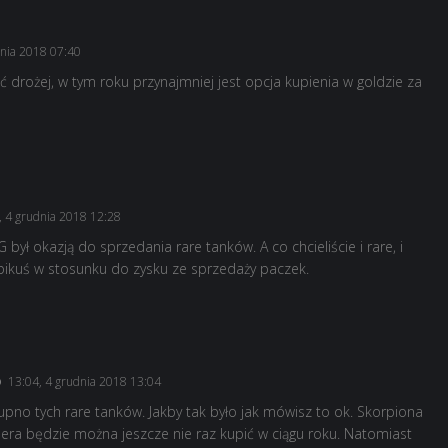
dnia 2018 07:40
drożej, w tym roku przynajmniej jest opcja kupienia w goldzie za
 4 grudnia 2018 12:28
ł okazją do sprzedania rare tanków. A co chcieliście i rare, i
ą pikuś w stosunku do zysku ze sprzedaży paczek.
13:04, 4 grudnia 2018 13:04
kupno tych rare tanków. Jakby tak było jak mówisz to ok. Skorpiona
lera będzie można jeszcze nie raz kupić w ciągu roku. Natomiast