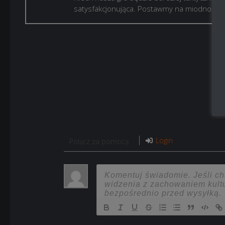
satysfakcjonująca. Postawmy na miodność!
Login
Połącz za pomocą