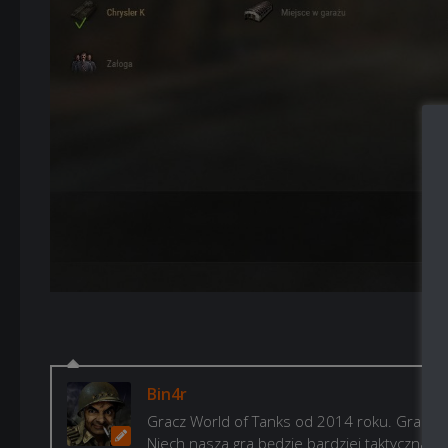
Bin4r
Gracz World of Tanks od 2014 roku. Gram, b
Niech nasza gra będzie bardziej taktyczna i p