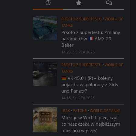
PROSTO Z SUPERTESTU
/
WORLD OF
TANKS
Prsoto z Supertestu: Zmiany
parametrów
AMX 29
Bélier
14:23, 6 LIPCA 2026
PROSTO Z SUPERTESTU
/
WORLD OF
TANKS
VK 45.01 (P) – kolejny
pojazd z współpracy z Girls
und Panzer?
14:15, 6 LIPCA 2026
LEAK
/
PATCHE
/
WORLD OF TANKS
Miesiąc w WoT: Lipiec, czyli
co nasz czeka w najbliższym
miesiącu w grze?