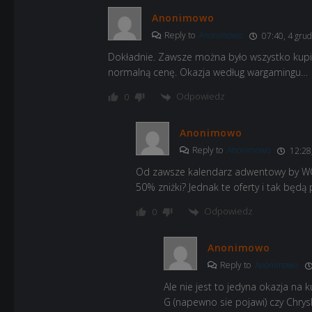
Anonimowo
Reply to
Anonimowo
07:40, 4 gru
Dokładnie. Zawsze można było wszystko kupić 
normalną cenę. Okazja według wargamingu…
Odpowiedz
0
Anonimowo
Reply to
Anonimowo
12:28,
Od zawsze kalendarz adwentowy by WG by
50% zniżki? Jednak te oferty i tak będ
Odpowiedz
0
Anonimowo
Reply to
Anonimowo
Ale nie jest to jedyna okazja na 
G (napewno sie pojawi) czy Chrys