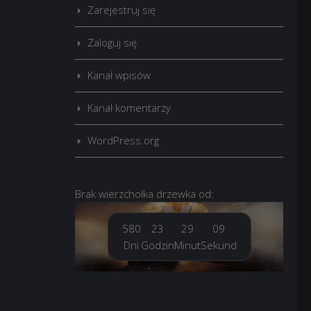
Zarejestruj się
Zaloguj się
Kanał wpisów
Kanał komentarzy
WordPress.org
Brak
wierzchołka drzewka
od:
580
23
29
10
Dni
Godzin
Minut
Sekund