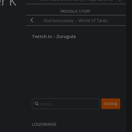
r K
PREVIOUS STORY
Kod bonusowy – World of Tanks
Twitch.tv - Zurugula
Szukaj:
LOGOWANIE