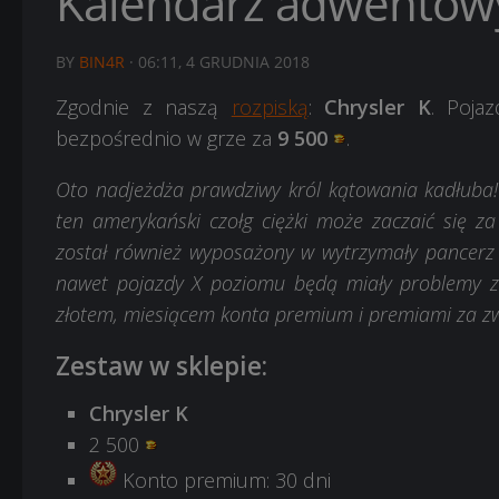
Kalendarz adwentowy 
BY
BIN4R
·
06:11, 4 GRUDNIA 2018
Zgodnie z naszą
rozpiską
:
Chrysler K
. Poja
bezpośrednio w grze za
9 500
.
Oto nadjeżdża prawdziwy król kątowania kadłuba! 
ten amerykański czołg ciężki może zaczaić się z
został również wyposażony w wytrzymały pancerz 
nawet pojazdy X poziomu będą miały problemy z
złotem, miesiącem konta premium i premiami za zw
Zestaw w sklepie:
Chrysler K
2 500
Konto premium: 30 dni