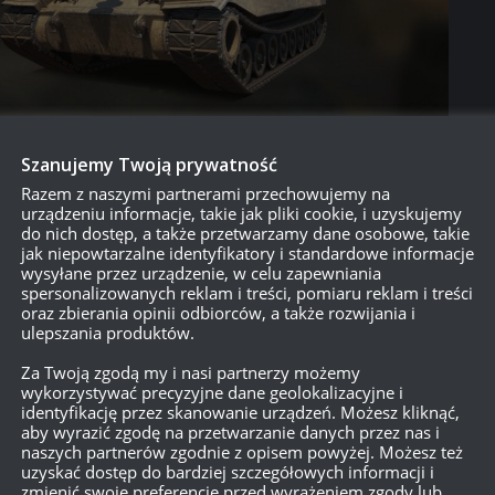
Szanujemy Twoją prywatność
Razem z naszymi partnerami przechowujemy na
urządzeniu informacje, takie jak pliki cookie, i uzyskujemy
do nich dostęp, a także przetwarzamy dane osobowe, takie
jak niepowtarzalne identyfikatory i standardowe informacje
wysyłane przez urządzenie, w celu zapewniania
spersonalizowanych reklam i treści, pomiaru reklam i treści
oraz zbierania opinii odbiorców, a także rozwijania i
ulepszania produktów.
Za Twoją zgodą my i nasi partnerzy możemy
wykorzystywać precyzyjne dane geolokalizacyjne i
identyfikację przez skanowanie urządzeń. Możesz kliknąć,
aby wyrazić zgodę na przetwarzanie danych przez nas i
naszych partnerów zgodnie z opisem powyżej. Możesz też
o jestem pasjonatem i wiem, że większość graczy w WoT to pasjon
uzyskać dostęp do bardziej szczegółowych informacji i
rzemyślana. Trudniejsza, ale mniej irytująca – a przez to bardziej
zmienić swoje preferencje przed wyrażeniem zgody lub