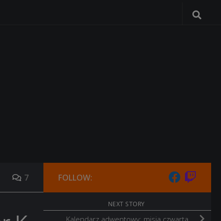
7
FOLLOW:
NEXT STORY
Kalendarz adwentowy: misja czwarta