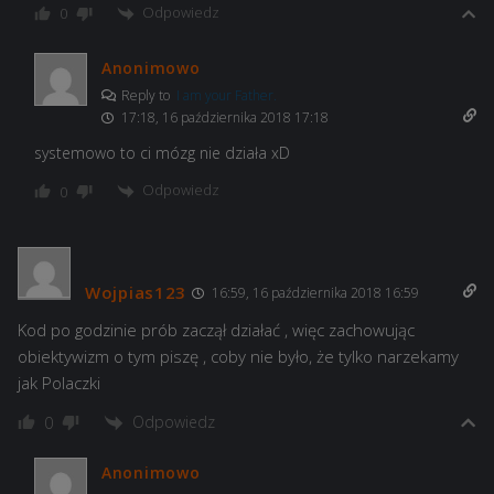
Odpowiedz
0
Anonimowo
Reply to
I am your Father.
17:18, 16 października 2018 17:18
systemowo to ci mózg nie działa xD
Odpowiedz
0
Wojpias123
16:59, 16 października 2018 16:59
Kod po godzinie prób zaczął działać , więc zachowując
obiektywizm o tym piszę , coby nie było, że tylko narzekamy
jak Polaczki
Odpowiedz
0
Anonimowo