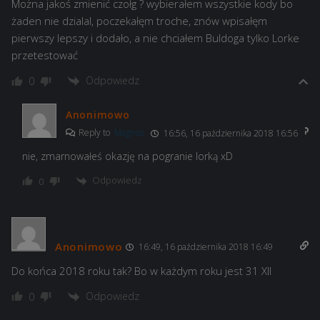
Można jakoś zmienić czołg ? wybierałem wszystkie kody bo
żaden nie dzialal, poczekałęm troche, znów wpisałęm
pierwszy lepszy i dodało, a nie chciałem Buldoga tylko Lorke
przetestować
Odpowiedz
0
Anonimowo
Reply to
Magnus
16:56, 16 października 2018 16:56
nie, zmarnowałeś okazję na pogranie lorką xD
Odpowiedz
0
Anonimowo
16:49, 16 października 2018 16:49
Do końca 2018 roku tak? Bo w każdym roku jest 31 XII
Odpowiedz
0