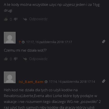
A te kody można wszystkie uzyc np użyjesz jeden i za 1tyg
drugi
Odpowiedz
0
?
17:17, 16 października 2018 17:17
Czemu mi nie działa wot??
Odpowiedz
0
Isi_Bam_Bam
17:14, 16 października 2018 17:14
Heh kod nie działa dla tych co użyli kodów na
Revalorisa,Liberte,Evena albo Lorke które były podajże w
wakacje i nie rozumiem tego dlaczego WG nie „pozwoliło” 2
raz użyć tych samych niby kodów dla graczy którzy użyli