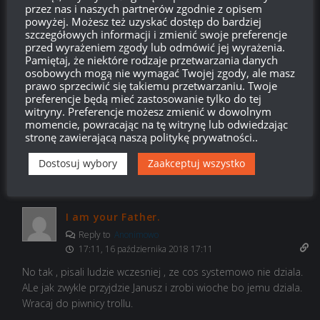
18:42, 16 października 2018 18:42
przez nas i naszych partnerów zgodnie z opisem
powyżej. Możesz też uzyskać dostęp do bardziej
Wziąłem lorrke żeby szkolić załoge na bc25t 5 perków
szczegółowych informacji i zmienić swoje preferencje
przed wyrażeniem zgody lub odmówić jej wyrażenia.
Odpowiedz
0
Pamiętaj, że niektóre rodzaje przetwarzania danych
osobowych mogą nie wymagać Twojej zgody, ale masz
prawo sprzeciwić się takiemu przetwarzaniu. Twoje
preferencje będą mieć zastosowanie tylko do tej
witryny. Preferencje możesz zmienić w dowolnym
Anonimowo
17:04, 16 października 2018 17:04
momencie, powracając na tę witrynę lub odwiedzając
stronę zawierającą naszą politykę prywatności..
U mnie wszystko działa, może jesteście niedorozwinięci i nie
potraficie nawet kodu przepisać
Dostosuj wybory
Zaakceptuj wszystko
Odpowiedz
0
I am your Father.
Reply to
Anonimowo
17:11, 16 października 2018 17:11
No tak , pisali ludzie wczesniej , ze cos systemowo nie dziala.
ALe jak zwykle przyjdzie Janusz i zrobi wioche bo jemu dziala.
Wracaj do piwnicy trollu.