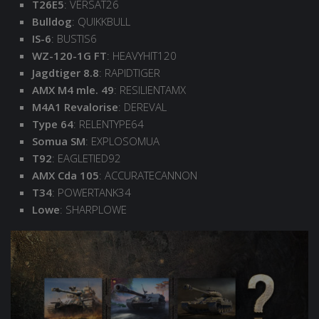
T26E5
: VERSAT26
Bulldog
: QUIKKBULL
IS-6
: BUSTIS6
WZ-120-1G FT
: HEAVYHIT120
Jagdtiger 8.8
: RAPIDTIGER
AMX M4 mle. 49
: RESILIENTAMX
M4A1 Revalorise
: DEREVAL
Type 64
: RELENTYPE64
Somua SM
: EXPLOSOMUA
T92
: EAGLETIED92
AMX Cda 105
: ACCURATECANNON
T34
: POWERTANK34
Lowe
: SHARPLOWE