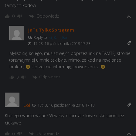
tamtych kodów
Odpowiedz
0
JaTuTylkoSprzątam
Reply to
Isi_Bam_Bam
17:23, 16 października 2018 17:23
Mylisz się kolego, musisz wejść poprzez link na TAMTEJ stronie
(przynajmniej u mnie tak było, mimo, że kod na revalorise
brałem)
Uprzejmie informuję, powodzonka
Odpowiedz
0
Lol
17:13, 16 października 2018 17:13
Którego warto wziac? Wziąłbym lorr ale lowe i skorpion też
ciekawe
Odpowiedz
0