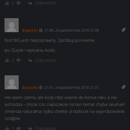
Odpowiedz
0
Banshi
21:08, 24 października 2018 21:08
Kod WG jest niepoprawny. Spróbuj ponownie.
po Quizie i wpisaniu kodu
Odpowiedz
0
Banshi
21:01, 24 października 2018 21:01
nie wiem czemu ale kody niby wazne do konca raku a nie
wchodza – moze cos napiszecie na ten temat chyba zeumarł
smiercia naturalna i tylko chetke zrobiliscie na wypróbowanie
czołgów
Odpowiedz
0