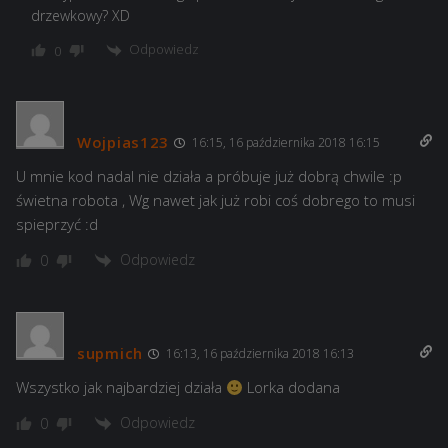
drzewkowy? XD
Odpowiedz
0
Wojpias123
16:15, 16 października 2018 16:15
U mnie kod nadal nie działa a próbuje już dobrą chwile :p
świetna robota , Wg nawet jak już robi coś dobrego to musi
spieprzyć :d
Odpowiedz
0
supmich
16:13, 16 października 2018 16:13
Wszystko jak najbardziej działa
Lorka dodana
Odpowiedz
0