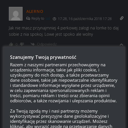
ALERNO
Reply to
Lol
17:28, 16 października 2018 17:28
Jak nie masz przynajmniej 4 perkowej zalogi na lorrke to daj
sobie z nia spokoj. Lowe jest spoko ale wolny
Odpowiedz
0
Szanujemy Twoją prywatność
ryszord
Razem z naszymi partnerami przechowujemy na
Reply to
ALERNO
urządzeniu informacje, takie jak pliki cookie, i
18:41, 16 października 2018 18:41
uzyskujemy do nich dostęp, a także przetwarzamy
dane osobowe, takie jak niepowtarzalne identyfikatory
na 2 koncie użyłem kodu na lorke z załogą 90 procent już
i standardowe informacje wysyłane przez urządzenie,
robiłem 2k dpm więc spoko ale polecam skorpiona kilka
w celu zapewniania spersonalizowanych reklam i
strzałow i dmg zapełniony
treści, pomiaru reklam i treści oraz zbierania opinii
odbiorców, a także rozwijania i ulepszania produktów.
Odpowiedz
0
Za Twoją zgodą my i nasi partnerzy możemy
wykorzystywać precyzyjne dane geolokalizacyjne i
Lol
identyfikację przez skanowanie urządzeń. Możesz
Reply to
ALERNO
kliknąć, aby wyrazić zgodę na przetwarzanie danych