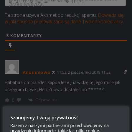
{}
[+]
Ta strona używa Akismet do redukcji spamu.
Dowiedz się,
w jaki sposób przetwarzane są dane Twoich komentarzy.
3
KOMENTARZY
Anonimowo
11:52, 2 października 2018 11:52
Hahaha Commander Kappa leże.Już widzę tę jego minę jak
przegram bitwe „Heh.Znowu dostałeś po *****?”.
Odpowiedz
0
Szanujemy Twoją prywatność
Razem z naszymi partnerami przechowujemy na
Anonimowo
23:06, 1 października 2018 23:06
urządzeniu informacje, takie jak pliki cookie, i