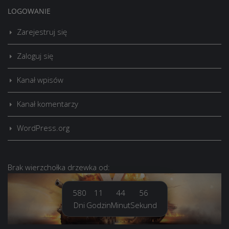
LOGOWANIE
Zarejestruj się
Zaloguj się
Kanał wpisów
Kanał komentarzy
WordPress.org
Brak
wierzchołka drzewka
od:
580
11
44
57
Dni
Godzin
Minut
Sekund