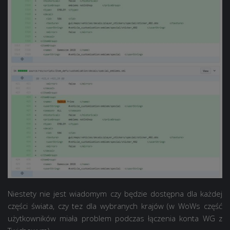
Niestety nie jest wiadomym czy będzie dostępna dla każdej
części świata, czy tez dla wybranych krajów (w WoWs część
użytkowników miała problem podczas łączenia konta WG z