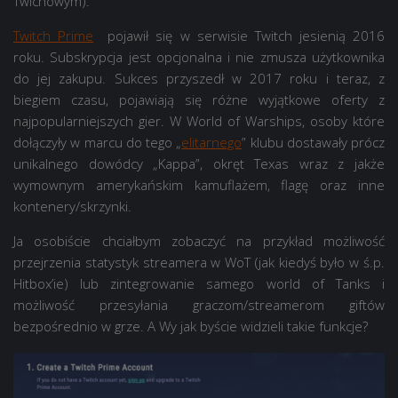
Twichowym).
Twitch Prime
pojawił się w serwisie Twitch jesienią 2016
roku. Subskrypcja jest opcjonalna i nie zmusza użytkownika
do jej zakupu. Sukces przyszedł w 2017 roku i teraz, z
biegiem czasu, pojawiają się różne wyjątkowe oferty z
najpopularniejszych gier. W World of Warships, osoby które
dołączyły w marcu do tego „
elitarnego
” klubu dostawały prócz
unikalnego dowódcy „Kappa”, okręt Texas wraz z jakże
wymownym amerykańskim kamuflażem, flagę oraz inne
kontenery/skrzynki.
Ja osobiście chciałbym zobaczyć na przykład możliwość
przejrzenia statystyk streamera w WoT (jak kiedyś było w ś.p.
Hitbox’ie) lub zintegrowanie samego world of Tanks i
możliwość przesyłania graczom/streamerom giftów
bezpośrednio w grze. A Wy jak byście widzieli takie funkcje?