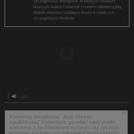
szczególności mongołów. W wolnych chwilach
łażący po lasach romantyk z nożem i składaną piłą.
Majtek okrętowy szukający dziury w całym, a w
szczególności WoWsie.
Login
750