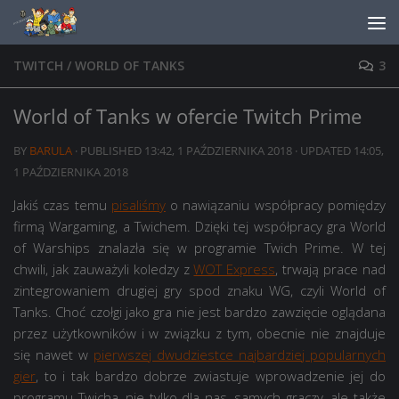
Skip to content
TWITCH
/
WORLD OF TANKS
3
World of Tanks w ofercie Twitch Prime
BY
BARULA
· PUBLISHED
13:42, 1 PAŹDZIERNIKA 2018
· UPDATED
14:05,
1 PAŹDZIERNIKA 2018
Jakiś czas temu
pisaliśmy
o nawiązaniu współpracy pomiędzy
firmą Wargaming, a Twichem. Dzięki tej współpracy gra World
of Warships znalazła się w programie Twich Prime. W tej
chwili, jak zauważyli koledzy z
WOT Express
, trwają prace nad
zintegrowaniem drugiej gry spod znaku WG, czyli World of
Tanks. Choć czołgi jako gra nie jest bardzo zawzięcie oglądana
przez użytkowników i w związku z tym, obecnie nie znajduje
się nawet w
pierwszej dwudziestce najbardziej popularnych
gier
, to i tak bardzo dobrze zwiastuje wprowadzenie jej do
programu Twicha, nie tylko dla nas, samych graczy, ale także