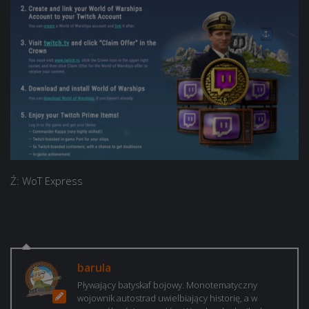
Ź: WoT Express
barula
Pływający batyskaf bojowy. Monotematyczny
wojownik autostrad uwielbiający historię, a w