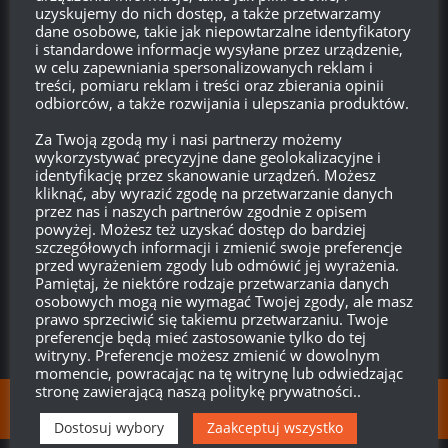
uzyskujemy do nich dostęp, a także przetwarzamy
Kappa xD
dane osobowe, takie jak niepowtarzalne identyfikatory
i standardowe informacje wysyłane przez urządzenie,
Odpowiedz
0
w celu zapewniania spersonalizowanych reklam i
treści, pomiaru reklam i treści oraz zbierania opinii
odbiorców, a także rozwijania i ulepszania produktów.
Za Twoją zgodą my i nasi partnerzy możemy
Anonimowo
13:53, 1 października 2018 13:53
wykorzystywać precyzyjne dane geolokalizacyjne i
identyfikację przez skanowanie urządzeń. Możesz
comander Kappa
kliknąć, aby wyrazić zgodę na przetwarzanie danych
XD
przez nas i naszych partnerów zgodnie z opisem
powyżej. Możesz też uzyskać dostęp do bardziej
Odpowiedz
0
szczegółowych informacji i zmienić swoje preferencje
przed wyrażeniem zgody lub odmówić jej wyrażenia.
Pamiętaj, że niektóre rodzaje przetwarzania danych
osobowych mogą nie wymagać Twojej zgody, ale masz
prawo sprzeciwić się takiemu przetwarzaniu. Twoje
preferencje będą mieć zastosowanie tylko do tej
witryny. Preferencje możesz zmienić w dowolnym
momencie, powracając na tę witrynę lub odwiedzając
stronę zawierającą naszą politykę prywatności..
FOLLOW:
Dostosuj wybory
Zaakceptuj wszystko