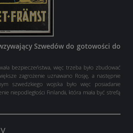
, wzywający Szwedów do gotowości do
wała bezpieczeństwa, więc trzeba było zbudować
jwiększe zagrożenie uznawano Rosję, a następnie
nym szwedzkiego wojska było więc posiadanie
ie niepodległości Finlandii, która miała być strefą
ny