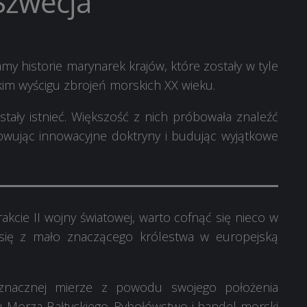
Szwecja
my historie marynarek krajów, które zostały w tyle
im wyścigu zbrojeń morskich XX wieku.
stały istnieć. Większość z nich próbowała znaleźć
acowując innowacyjne doktryny i budując wyjątkowe
kcie II wojny światowej, warto cofnąć się nieco w
ła się z mało znaczącego królestwa w europejską
znacznej mierze z powodu swojego położenia
u Morza Bałtyckiego. Rybołówstwo i handel morski