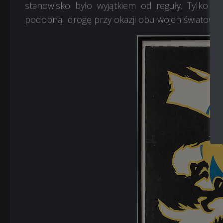
stanowisko było wyjątkiem od reguły. Tylko dw
podobną drogę przy okazji obu wojen światowyc