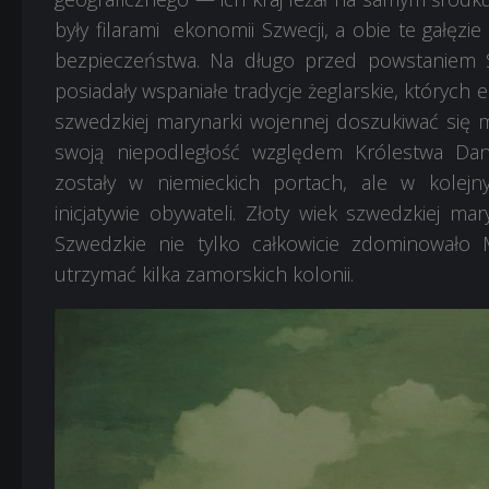
były filarami ekonomii Szwecji, a obie te gałęzi
bezpieczeństwa. Na długo przed powstaniem Szw
posiadały wspaniałe tradycje żeglarskie, których
szwedzkiej marynarki wojennej doszukiwać się mo
swoją niepodległość względem Królestwa Dani
zostały w niemieckich portach, ale w kolejny
inicjatywie obywateli. Złoty wiek szwedzkiej ma
Szwedzkie nie tylko całkowicie zdominowało M
utrzymać kilka zamorskich kolonii.