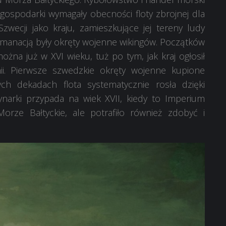
e gospodarki wymagały obecności floty zbrojnej dla
ecji jako kraju, zamieszkujące jej tereny ludy
 emanacją były okręty wojenne wikingów. Początków
żna już w XVI wieku, tuż po tym, jak kraj ogłosił
i. Pierwsze szwedzkie okręty wojenne kupione
ch dekadach flota systematycznie rosła dzięki
rynarki przypada na wiek XVII, kiedy to Imperium
orze Bałtyckie, ale potrafiło również zdobyć i