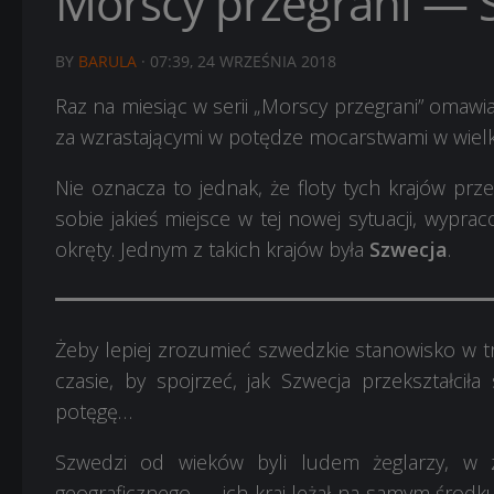
Morscy przegrani — 
BY
BARULA
·
07:39, 24 WRZEŚNIA 2018
Raz na miesiąc w serii „Morscy przegrani” omawia
za wzrastającymi w potędze mocarstwami w wielk
Nie oznacza to jednak, że floty tych krajów prze
sobie jakieś miejsce w tej nowej sytuacji, wypr
okręty. Jednym z takich krajów była
Szwecja
.
Żeby lepiej zrozumieć szwedzkie stanowisko w tra
czasie, by spojrzeć, jak Szwecja przekształci
potęgę…
Szwedzi od wieków byli ludem żeglarzy, w 
geograficznego — ich kraj leżał na samym środk