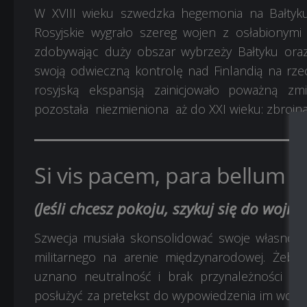
W XVIII wieku szwedzka hegemonia na Bałtyku
Rosyjskie wygrało szereg wojen z osłabionymi
zdobywając duży obszar wybrzeży Bałtyku oraz 
swoją odwieczną kontrolę nad Finlandią na rze
rosyjską ekspansją zainicjowało poważną zmi
pozostała niezmieniona aż do XXI wieku: zbrojna
Si vis pacem, para bellum
(Jeśli chcesz pokoju, szykuj się do wojny)
Szwecja musiała skonsolidować swoje własnośc
militarnego na arenie międzynarodowej. Żeby z
uznano neutralność i brak przynależności do 
posłużyć za pretekst do wypowiedzenia im wojny