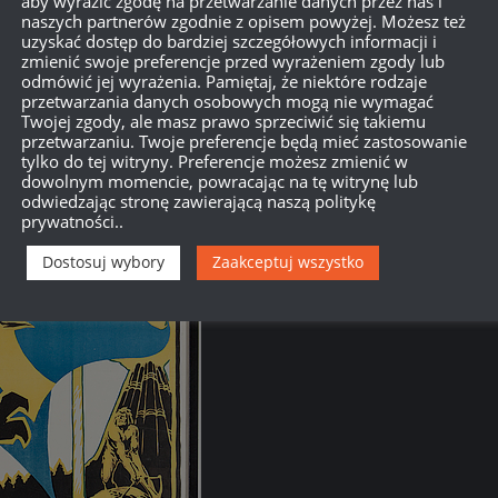
aby wyrazić zgodę na przetwarzanie danych przez nas i
a inne państwa (Szwajcaria i Hiszpania) wybrały
naszych partnerów zgodnie z opisem powyżej. Możesz też
uzyskać dostęp do bardziej szczegółowych informacji i
h.
zmienić swoje preferencje przed wyrażeniem zgody lub
odmówić jej wyrażenia. Pamiętaj, że niektóre rodzaje
przetwarzania danych osobowych mogą nie wymagać
Twojej zgody, ale masz prawo sprzeciwić się takiemu
przetwarzaniu. Twoje preferencje będą mieć zastosowanie
tylko do tej witryny. Preferencje możesz zmienić w
dowolnym momencie, powracając na tę witrynę lub
odwiedzając stronę zawierającą naszą politykę
prywatności..
Dostosuj wybory
Zaakceptuj wszystko