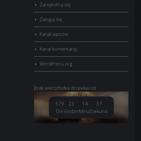
Zarejestruj się
Zaloguj się
Kanał wpisów
Kanał komentarzy
WordPress.org
Brak
wierzchołka drzewka
od:
579
23
14
39
Dni
Godzin
Minut
Sekund