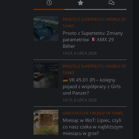
PROSTO Z SUPERTESTU
/
WORLD OF
TANKS
Prsoto z Supertestu: Zmiany
parametrów
AMX 29
Bélier
14:23, 6 LIPCA 2026
PROSTO Z SUPERTESTU
/
WORLD OF
TANKS
VK 45.01 (P) – kolejny
pojazd z współpracy z Girls
und Panzer?
14:15, 6 LIPCA 2026
LEAK
/
PATCHE
/
WORLD OF TANKS
Miesiąc w WoT: Lipiec, czyli
co nasz czeka w najbliższym
miesiącu w grze?