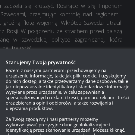
 zaczęła się kruszyć. Rosnące w siłę Imperium
 Szwedami, przejmując kontrolę nad regionem i
groźną flotę wojenną. Wkrótce Szwedzi utracili
cz Rosji. W połączeniu ze strachem przed dalszą
anę w szwedzkiej polityce zagranicznej, która
 neutralność.
Szanujemy Twoją prywatność
Razem z naszymi partnerami przechowujemy na
urządzeniu informacje, takie jak pliki cookie, i uzyskujemy
do nich dostęp, a także przetwarzamy dane osobowe, takie
jak niepowtarzalne identyfikatory i standardowe informacje
wysyłane przez urządzenie, w celu zapewniania
spersonalizowanych reklam i treści, pomiaru reklam i treści
oraz zbierania opinii odbiorców, a także rozwijania i
i w obliczu szybkiego spadku swojego znaczenia
ulepszania produktów.
apewnić krajowi stabilność, za najlepszą opcję
Za Twoją zgodą my i nasi partnerzy możemy
jakichkolwiek sojuszy wojskowych, które mogły
wykorzystywać precyzyjne dane geolokalizacyjne i
. W mocno podzielonej Europie tych czasów takie
identyfikację przez skanowanie urządzeń. Możesz kliknąć,