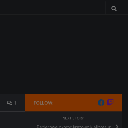
1
FOLLOW:
NEXT STORY
Papierowe okręty: krążownik Minotaur