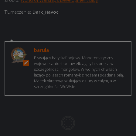
Źródło:
World of Warships Development Blog
Tłumaczenie:
Dark_Havoc
barula
Pływający batyskaf bojowy. Monotematyczny
wojownik autostrad uwielbiający historię, a w
szczególności mongołów. W wolnych chwilach
łażący po lasach romantyk z nożem i składaną piłą.
Majtek okrętowy szukający dziury w całym, a w
szczególności WoWsie.