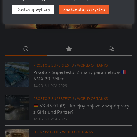
Dostosuj wybory
Zaakceptuj wszystko
578
09
21
41
Dni
Godzin
Minut
Sekund
PROSTO Z SUPERTESTU
/
WORLD OF TANKS
Prsoto z Supertestu: Zmiany parametrów
AMX 29 Bélier
14:23, 6 LIPCA 2026
PROSTO Z SUPERTESTU
/
WORLD OF TANKS
VK 45.01 (P) – kolejny pojazd z współpracy
z Girls und Panzer?
14:15, 6 LIPCA 2026
LEAK
/
PATCHE
/
WORLD OF TANKS