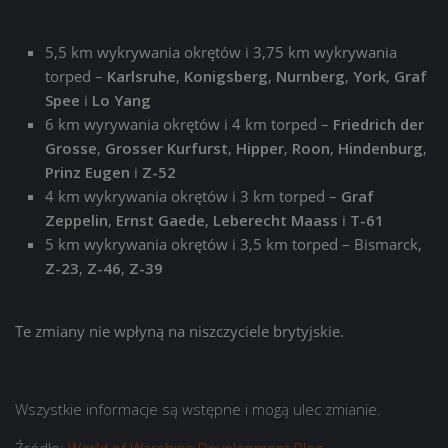
5,5 km wykrywania okrętów i 3,75 km wykrywania
torped –
Karlsruhe
,
Konigsberg
,
Nurnberg
,
York
,
Graf
Spee
i
Lo Yang
6 km wyrywania okrętów i 4 km torped –
Friedrich der
Grosse
,
Grosser Kurfurst
,
Hipper
,
Roon
,
Hindenburg
,
Prinz Eugen
i
Z-52
4 km wykrywania okrętów i 3 km torped –
Graf
Zeppelin
,
Ernst Gaede
,
Leberecht Maass
i
T-61
5 km wykrywania okrętów i 3,5 km torped –
Bismarck
,
Z-23
,
Z-46
,
Z-39
Te zmiany nie wpłyną na niszczyciele brytyjskie.
Wszystkie informacje są wstępne i mogą ulec zmianie.