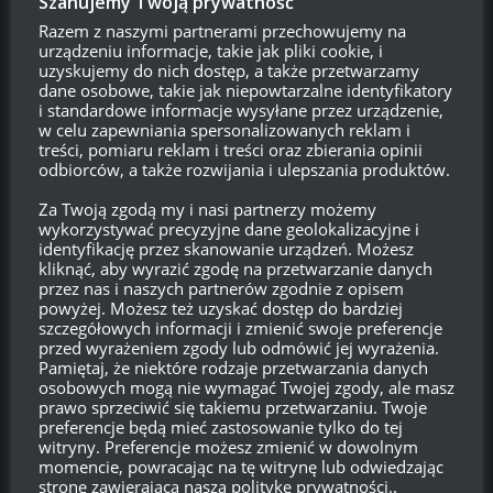
Szanujemy Twoją prywatność
Razem z naszymi partnerami przechowujemy na
urządzeniu informacje, takie jak pliki cookie, i
Szukaj:
uzyskujemy do nich dostęp, a także przetwarzamy
dane osobowe, takie jak niepowtarzalne identyfikatory
i standardowe informacje wysyłane przez urządzenie,
w celu zapewniania spersonalizowanych reklam i
LOGOWANIE
treści, pomiaru reklam i treści oraz zbierania opinii
odbiorców, a także rozwijania i ulepszania produktów.
Zarejestruj się
Za Twoją zgodą my i nasi partnerzy możemy
wykorzystywać precyzyjne dane geolokalizacyjne i
Zaloguj się
identyfikację przez skanowanie urządzeń. Możesz
kliknąć, aby wyrazić zgodę na przetwarzanie danych
Kanał wpisów
przez nas i naszych partnerów zgodnie z opisem
powyżej. Możesz też uzyskać dostęp do bardziej
szczegółowych informacji i zmienić swoje preferencje
Kanał komentarzy
przed wyrażeniem zgody lub odmówić jej wyrażenia.
Pamiętaj, że niektóre rodzaje przetwarzania danych
osobowych mogą nie wymagać Twojej zgody, ale masz
WordPress.org
prawo sprzeciwić się takiemu przetwarzaniu. Twoje
preferencje będą mieć zastosowanie tylko do tej
witryny. Preferencje możesz zmienić w dowolnym
momencie, powracając na tę witrynę lub odwiedzając
Brak
wierzchołka drzewka
od:
stronę zawierającą naszą politykę prywatności..