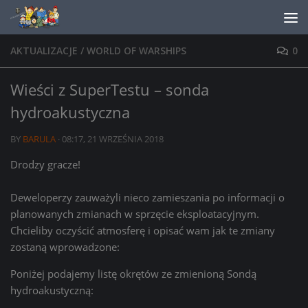
Skip to content
AKTUALIZACJE
/
WORLD OF WARSHIPS
0
Wieści z SuperTestu – sonda
hydroakustyczna
BY
BARULA
·
08:17, 21 WRZEŚNIA 2018
Drodzy gracze!
Deweloperzy zauważyli nieco zamieszania po informacji o
planowanych zmianach w sprzęcie eksploatacyjnym.
Chcieliby oczyścić atmosferę i opisać wam jak te zmiany
zostaną wprowadzone:
Poniżej podajemy listę okrętów ze zmienioną Sondą
hydroakustyczną: