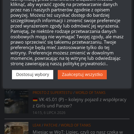
kliknąć, aby wyrazić zgodę na przetwarzanie danych
578
06
30
31
przez nas i naszych partnerów zgodnie z opisem
Dni
Godzin
Minut
Sekund
powyżej. Możesz też uzyskać dostęp do bardziej
szczegółowych informacji i zmienić swoje preferencje
przed wyrażeniem zgody lub odmówić jej wyrażenia.
Pamiętaj, że niektóre rodzaje przetwarzania danych
osobowych mogą nie wymagać Twojej zgody, ale masz
prawo sprzeciwić się takiemu przetwarzaniu. Twoje
preferencje będą mieć zastosowanie tylko do tej
witryny. Preferencje możesz zmienić w dowolnym
momencie, powracając na tę witrynę lub odwiedzając
PROSTO Z SUPERTESTU
/
WORLD OF TANKS
stronę zawierającą naszą politykę prywatności..
Prsoto z Supertestu: Zmiany parametrów
AMX 29 Bélier
Dostosuj wybory
Zaakceptuj wszystko
14:23, 6 LIPCA 2026
PROSTO Z SUPERTESTU
/
WORLD OF TANKS
VK 45.01 (P) – kolejny pojazd z współpracy
z Girls und Panzer?
14:15, 6 LIPCA 2026
LEAK
/
PATCHE
/
WORLD OF TANKS
Miesiąc w WoT: Lipiec, czyli co nasz czeka w