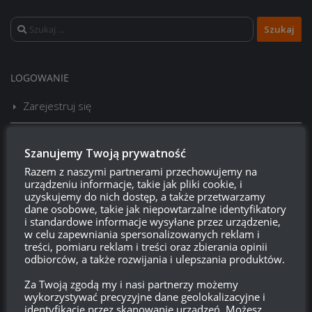
Szukaj:
LOGOWANIE
Zarejestruj się
Zaloguj się
Szanujemy Twoją prywatność
Razem z naszymi partnerami przechowujemy na
Kanał wpisów
urządzeniu informacje, takie jak pliki cookie, i
uzyskujemy do nich dostęp, a także przetwarzamy
Kanał komentarzy
dane osobowe, takie jak niepowtarzalne identyfikatory
i standardowe informacje wysyłane przez urządzenie,
w celu zapewniania spersonalizowanych reklam i
WordPress.org
treści, pomiaru reklam i treści oraz zbierania opinii
odbiorców, a także rozwijania i ulepszania produktów.
Za Twoją zgodą my i nasi partnerzy możemy
Brak
wierzchołka drzewka
od:
wykorzystywać precyzyjne dane geolokalizacyjne i
identyfikację przez skanowanie urządzeń. Możesz