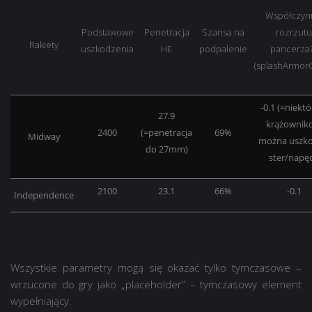
Współczyn
Podstawowe
Penetracja
Szansa na
rozrzutu
Rakiety
uszkodzenia
HE
podpalenie
pancerza
(splashArmorC
-0.1 (=niekt
27.9
krążownik
2400
(=penetracja
69%
Midway
można uszko
do 27mm)
ster/napęd
2100
23.1
66%
-0.1
Independence
Wszystkie parametry mogą się okazać tylko tymczasowe –
wrzucone do gry jako „placeholder” – tymczasowy element
wypełniający.