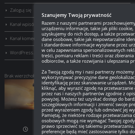
Zaloguj się
Szanujemy Twoją prywatność
Razem z naszymi partnerami przechowujem
Kanał wpisów
urządzeniu informacje, takie jak pliki cookie, 
uzyskujemy do nich dostęp, a także przetwa
Kanał komentarzy
dane osobowe, takie jak niepowtarzalne iden
i standardowe informacje wysyłane przez ur
w celu zapewniania spersonalizowanych rekl
WordPress.org
treści, pomiaru reklam i treści oraz zbierania 
odbiorców, a także rozwijania i ulepszania 
Za Twoją zgodą my i nasi partnerzy możemy
Brak
wierzchołka drzewka
od:
wykorzystywać precyzyjne dane geolokalizacy
identyfikację przez skanowanie urządzeń. M
kliknąć, aby wyrazić zgodę na przetwarzanie
578
17
34
26
przez nas i naszych partnerów zgodnie z op
Dni
Godzin
Minut
Sekund
powyżej. Możesz też uzyskać dostęp do bardz
szczegółowych informacji i zmienić swoje pr
przed wyrażeniem zgody lub odmówić jej wy
Pamiętaj, że niektóre rodzaje przetwarzania
osobowych mogą nie wymagać Twojej zgody,
prawo sprzeciwić się takiemu przetwarzaniu.
preferencje będą mieć zastosowanie tylko do 