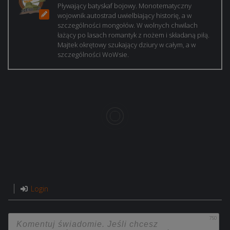
Pływający batyskaf bojowy. Monotematyczny
wojownik autostrad uwielbiający historię, a w
szczególności mongołów. W wolnych chwilach
łażący po lasach romantyk z nożem i składaną piłą.
Majtek okrętowy szukający dziury w całym, a w
szczególności WoWsie.
Login
750