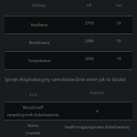
Midway
HP
Tier
2710
10
Myśliwce
2490
10
Bombowce
2650
10
Torpedowce
Sprzęt eksploatacyjny samolotów:(
Inie wiem jak to działa)
Wartość
Kod
BoostCoeff
4
(współczynnik doładowania)
Name
healForsage(naprawa doładowania)
(nazwa)