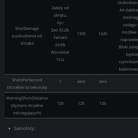
Uszkodzen
Zależy od
AA dalekie
okrętu,
średnie
np.:
zasięgu 
ShotDamage
Zao 32.28,
możliwe
1355
1245
(uszkodzenia od
Yamato
naprawien
strzału)
24.09,
B
liski zasi
Worcester
będzie
15.0,
czynnikie
balansowa
ShotsPerSecond
1
zero
zero
(strzałów na sekundę)
WarningShotsDistance
120
120
120
(dystans strzałów
ostrzegających)
Samoloty: