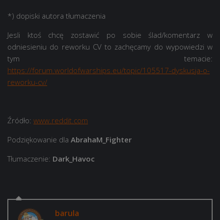
*) dopiski autora tłumaczenia
Jesli ktoś chcę zostawić po sobie ślad/komentarz w
odniesieniu do reworku CV to zachęcamy do wypowiedzi w
tym temacie:
https://forum.worldofwarships.eu/topic/105517-dyskusja-o-
reworku-cv/
Źródło:
www.reddit.com
Podziękowanie dla
AbrahaM_Fighter
Tłumaczenie:
Dark_Havoc
barula