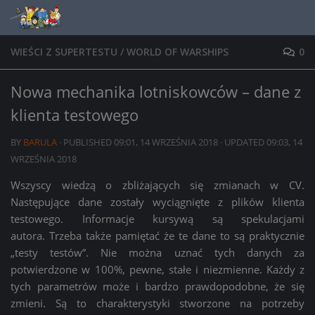
Skip to content
WIEŚCI Z SUPERTESTU
/
WORLD OF WARSHIPS
0
Nowa mechanika lotniskowców – dane z
klienta testowego
BY
BARULA
· PUBLISHED
09:01, 14 WRZEŚNIA 2018
· UPDATED
09:03, 14
WRZEŚNIA 2018
Wszyscy wiedzą o zbliżających się zmianach w CV.
Następujące dane zostały wyciągnięte z plików klienta
testowego. Informacje kursywą są spekulacjami
autora. Trzeba także pamiętać że te dane to są praktycznie
„testy testów”. Nie można uznać tych danych za
potwierdzone w 100%, pewne, stałe i niezmienne. Każdy z
tych parametrów może i bardzo prawdopodobne, że się
zmieni. Są to charakterystyki stworzone na potrzeby