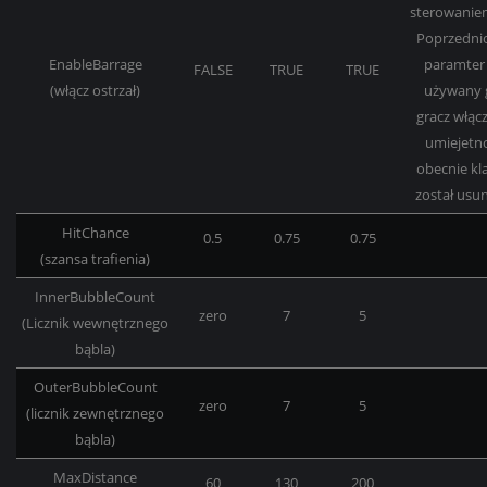
sterowanie
Poprzedni
EnableBarrage
paramter 
FALSE
TRUE
TRUE
(włącz ostrzał)
używany 
gracz włącz
umiejetno
obecnie kl
został usun
HitChance
0.5
0.75
0.75
(szansa trafienia)
InnerBubbleCount
zero
7
5
(Licznik wewnętrznego
bąbla)
OuterBubbleCount
zero
7
5
(licznik zewnętrznego
bąbla)
MaxDistance
60
130
200