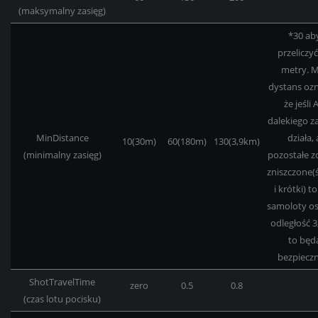
(maksymalny zasięg)
*30 ab
przeliczy
metry.
M
dystans ozn
że jeśli 
dalekiego z
MinDistance
działa, 
10(30m)
60(180m)
130(3,9km)
(minimalny zasięg)
pozostałe z
zniszczone(
i krótki) to 
samoloty o
odległość 
to będ
bezpiecz
ShotTravelTime
zero
0.5
0.8
(czas lotu pocisku)