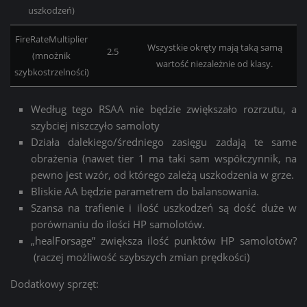
uszkodzeń)
FireRateMultiplier
Wszystkie okręty mają taką samą
2.5
(mnożnik
wartość niezależnie od klasy.
szybkostrzelności)
Według tego RSAA nie będzie zwiększało rozrzutu, a
szybciej niszczyło samoloty
Działa dalekiego/średniego zasięgu zadają te same
obrażenia (nawet tier 1 ma taki sam współczynnik, na
pewno jest wzór, od którego zależą uszkodzenia w grze.
Bliskie AA będzie parametrem do balansowania.
Szansa na trafienie i ilość uszkodzeń są dość duże w
porównaniu do ilości HP samolotów.
„healForsage” zwiększa ilość punktów HP samolotów?
(
raczej możliwość szybszych zmian prędkości)
Dodatkowy sprzęt: