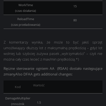
WorkTime
15
(czas działania)
ReloadTIme
80
(czas przeładowania)
Z komentarzy wynika, że może to być jakiś sprzęt
umożliwiający dłuższy lot z maksymalną prędkością – gdyż lot
wolniej lub szybciej zużywa pasek „wytrzymałości” – czyli nie
można cały czas lecieć z max/min prędkością.*)
Ręczne sterowanie ogniem AA (RSAA) dostało następujące
zmianyAlso DFAA gets additional changes:
Wartość
Kod
DamageMultiplier
1.5
(mnożnik