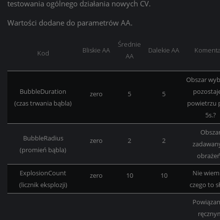
testowania ogólnego działania nowych CV.
Wartości dodane do parametrów AA.
Średnie
Bliskie AA
Dalekie AA
Komenta
Kod
AA
Obszar wy
BubbleDuration
pozostaj
zero
5
5
(czas trwania bąbla)
powietrzu 
5s.?
Obsza
BubbleRadius
zero
2
2
zadawan
(promień bąbla)
obraże
ExplosionCount
Nie wiem
zero
10
10
(licznik eksplozji)
czego to s
Powiązan
ręczny