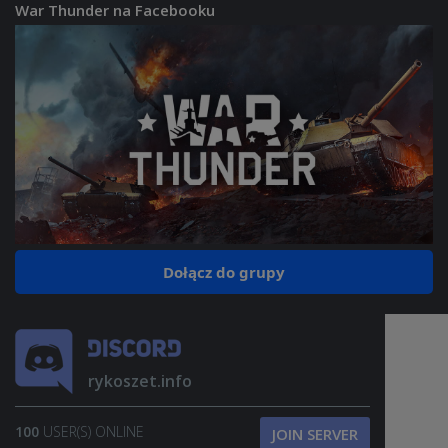
War Thunder na Facebooku
Dołącz do grupy
rykoszet.info
100
USER(S) ONLINE
JOIN SERVER