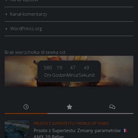
Kanał komentarzy
WordPress.org
Brak
wierzchołka drzewka
od:
580
19
47
43
Dni
Godzin
Minut
Sekund
PROSTO Z SUPERTESTU
/
WORLD OF TANKS
Prsoto z Supertestu: Zmiany parametrów
AMX 29 Bélier