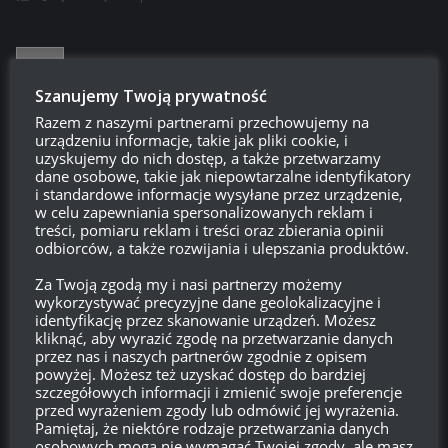
XD
14:48, 31 sierpnia 2018 14:48
Szanujemy Twoją prywatność
„otrzymacie solidny zapas chleba ze smalcem i inne godne
Razem z naszymi partnerami przechowujemy na
urządzeniu informacje, takie jak pliki cookie, i
nagrody” ahhaha dobre (jednak obejrzałem)
uzyskujemy do nich dostęp, a także przetwarzamy
dane osobowe, takie jak niepowtarzalne identyfikatory
Odpowiedz
0
i standardowe informacje wysyłane przez urządzenie,
w celu zapewniania spersonalizowanych reklam i
treści, pomiaru reklam i treści oraz zbierania opinii
odbiorców, a także rozwijania i ulepszania produktów.
Powhatan
14:45, 31 sierpnia 2018 14:45
Za Twoją zgodą my i nasi partnerzy możemy
wykorzystywać precyzyjne dane geolokalizacyjne i
Ubrał się diabeł w ornat i ogonem na mszę dzwoni.
identyfikację przez skanowanie urządzeń. Możesz
kliknąć, aby wyrazić zgodę na przetwarzanie danych
Odpowiedz
0
przez nas i naszych partnerów zgodnie z opisem
powyżej. Możesz też uzyskać dostęp do bardziej
szczegółowych informacji i zmienić swoje preferencje
przed wyrażeniem zgody lub odmówić jej wyrażenia.
Pamiętaj, że niektóre rodzaje przetwarzania danych
XD
14:43, 31 sierpnia 2018 14:43
osobowych mogą nie wymagać Twojej zgody, ale masz