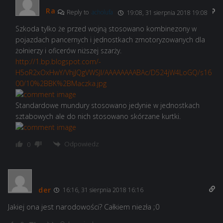
Ra
Reply to
acholufa
19:08, 31 sierpnia 2018 19:08
Szkoda tylko że przed wojną stosowano kombinezony w
pojazdach pancernych i jednostkach zmotoryzowanych dla
żołnierzy i oficerów niższej szarży.
http://1.bp.blogspot.com/-
H5oR2xOxHwY/VhjJQgVWSJI/AAAAAAAABAc/D524jW4LoGQ/s16
00/10%2BBK%2BMaczka.jpg
Standardowe mundury stosowano jedynie w jednostkach
sztabowych ale do nich stosowano skórzane kurtki.
Odpowiedz
0
der
16:16, 31 sierpnia 2018 16:16
Jakiej ona jest narodowości? Całkiem niezła ;0