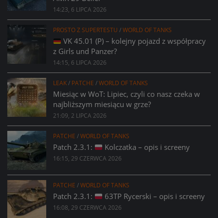
14:23, 6 LIPCA 2026
PROSTO Z SUPERTESTU
/
WORLD OF TANKS
VK 45.01 (P) – kolejny pojazd z współpracy
z Girls und Panzer?
14:15, 6 LIPCA 2026
LEAK
/
PATCHE
/
WORLD OF TANKS
Miesiąc w WoT: Lipiec, czyli co nasz czeka w
najbliższym miesiącu w grze?
21:09, 2 LIPCA 2026
PATCHE
/
WORLD OF TANKS
Patch 2.3.1:
Kolczatka – opis i screeny
16:15, 29 CZERWCA 2026
PATCHE
/
WORLD OF TANKS
Patch 2.3.1:
63TP Rycerski – opis i screeny
16:08, 29 CZERWCA 2026