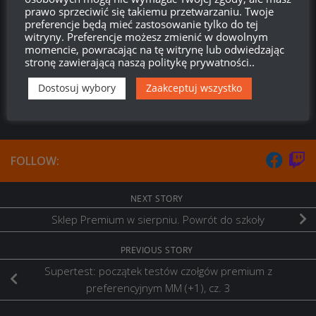
prawo sprzeciwić się takiemu przetwarzaniu. Twoje
Nie mogę patrzeć XD Coś na niej ten mundur nie leży…
preferencje będą mieć zastosowanie tylko do tej
witryny. Preferencje możesz zmienić w dowolnym
Odpowiedz
0
momencie, powracając na tę witrynę lub odwiedzając
stronę zawierającą naszą politykę prywatności..
Dostosuj wybory
Zaakceptuj wszystko
FOLLOW:
NEXT STORY
Sklep Premium w sierpniu. Powrót do szkoły
PREVIOUS STORY
Supertest: początek testów czołgów premium z
preferencyjnym MM (+1), cz. 3