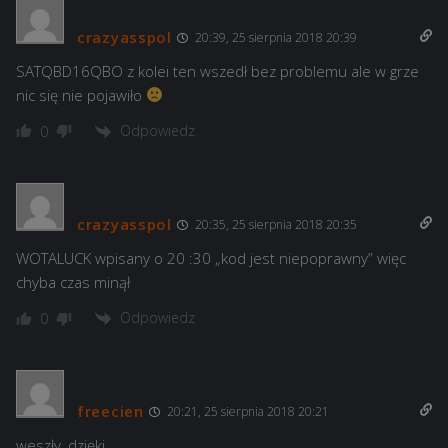
crazyasspol
20:39, 25 sierpnia 2018 20:39
SATQBD16QBO z kolei ten wszedł bez problemu ale w grze
nic się nie pojawiło
Odpowiedz
0
crazyasspol
20:35, 25 sierpnia 2018 20:35
WOTALUCK wpisany o 20 :30 „kod jest niepoprawny” więc
chyba czas minął
Odpowiedz
0
freecien
20:21, 25 sierpnia 2018 20:21
weszły, dzięki.