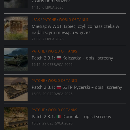
z Girls und Panzer?
14:15, 6 LIPCA 2026
LEAK
/
PATCHE
/
WORLD OF TANKS
Miesiąc w WoT: Lipiec, czyli co nasz czeka w
najbliższym miesiącu w grze?
21:09, 2 LIPCA 2026
PATCHE
/
WORLD OF TANKS
Patch 2.3.1:
Kolczatka – opis i screeny
16:15, 29 CZERWCA 2026
PATCHE
/
WORLD OF TANKS
Patch 2.3.1:
63TP Rycerski – opis i screeny
16:08, 29 CZERWCA 2026
PATCHE
/
WORLD OF TANKS
Patch 2.3.1:
Donnola – opis i screeny
15:59, 29 CZERWCA 2026