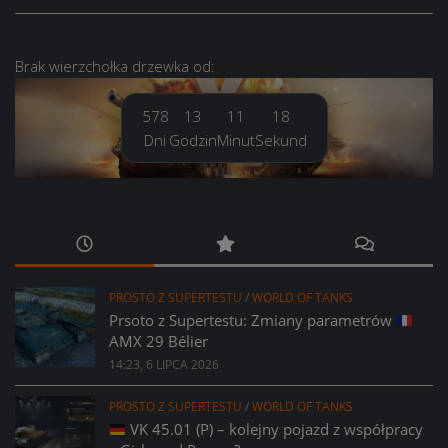
Brak
wierzchołka drzewka
od:
578
13
11
19
Dni
Godzin
Minut
Sekund
PROSTO Z SUPERTESTU
/
WORLD OF TANKS
Prsoto z Supertestu: Zmiany parametrów
AMX 29 Bélier
14:23, 6 LIPCA 2026
PROSTO Z SUPERTESTU
/
WORLD OF TANKS
VK 45.01 (P) – kolejny pojazd z współpracy