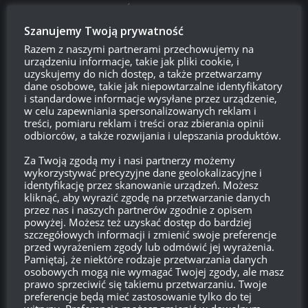
LUDZIE CZYTAJCIE DO KOŃCA!! OBA KODY WCHODZĄ PO
MIMO KOMUNIKATU O BŁĘDZIE! ADMIN SAM NAPISAŁ NA
Szanujemy Twoją prywatność
KOŃCU CYT. „Ważne: kody bonusowe są ograniczone
Razem z naszymi partnerami przechowujemy na
czasowo! Pomimo komunikatu o niepowodzeniu i
urządzeniu informacje, takie jak pliki cookie, i
uzyskujemy do nich dostęp, a także przetwarzamy
problemach technicznych na stronie – misja pojawi się w
dane osobowe, takie jak niepowtarzalne identyfikatory
kliencie!”
i standardowe informacje wysyłane przez urządzenie,
w celu zapewniania spersonalizowanych reklam i
Odpowiedz
0
treści, pomiaru reklam i treści oraz zbierania opinii
odbiorców, a także rozwijania i ulepszania produktów.
Za Twoją zgodą my i nasi partnerzy możemy
wykorzystywać precyzyjne dane geolokalizacyjne i
Luk4s
19:47, 25 sierpnia 2018 19:47
identyfikację przez skanowanie urządzeń. Możesz
kliknąć, aby wyrazić zgodę na przetwarzanie danych
WOTALUCK „Nie można zrealizować kodu WG z powodów
przez nas i naszych partnerów zgodnie z opisem
technicznych.” natomiast rozumiem że z racji że to kod na
powyżej. Możesz też uzyskać dostęp do bardziej
szczegółowych informacji i zmienić swoje preferencje
losowanie nie ma możliwości sprawdzenia czy faktycznie
przed wyrażeniem zgody lub odmówić jej wyrażenia.
zadziała bo nic nie pojawia się w samej grze.
Pamiętaj, że niektóre rodzaje przetwarzania danych
osobowych mogą nie wymagać Twojej zgody, ale masz
SATQBD16QBO – kod zadziałał kilkuminutowym opóźnieniem
prawo sprzeciwić się takiemu przetwarzaniu. Twoje
mimo komunikatu o błędzie
preferencje będą mieć zastosowanie tylko do tej