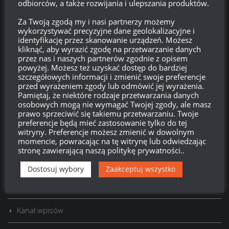
odbiorców, a także rozwijania i ulepszania produktów.
Za Twoją zgodą my i nasi partnerzy możemy
wykorzystywać precyzyjne dane geolokalizacyjne i
identyfikację przez skanowanie urządzeń. Możesz
kliknąć, aby wyrazić zgodę na przetwarzanie danych
przez nas i naszych partnerów zgodnie z opisem
powyżej. Możesz też uzyskać dostęp do bardziej
szczegółowych informacji i zmienić swoje preferencje
przed wyrażeniem zgody lub odmówić jej wyrażenia.
Pamiętaj, że niektóre rodzaje przetwarzania danych
Szukaj:
osobowych mogą nie wymagać Twojej zgody, ale masz
prawo sprzeciwić się takiemu przetwarzaniu. Twoje
preferencje będą mieć zastosowanie tylko do tej
witryny. Preferencje możesz zmienić w dowolnym
momencie, powracając na tę witrynę lub odwiedzając
LOGOWANIE
stronę zawierającą naszą politykę prywatności..
Zarejestruj się
Dostosuj wybory
Zaakceptuj wszystko
Zaloguj się
Kanał wpisów