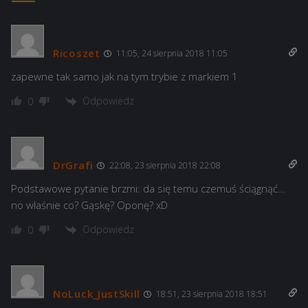
Ricoszet
11:05, 24 sierpnia 2018 11:05
zapewne tak samo jak na tym trybie z markiem 1
Odpowiedz
0
DrGrafi
22:08, 23 sierpnia 2018 22:08
Podstawowe pytanie brzmi: da się temu czemuś ściągnąć…
no właśnie co? Gąskę? Oponę? xD
Odpowiedz
0
NoLuck_JustSkill
18:51, 23 sierpnia 2018 18:51