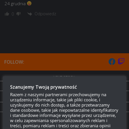
24 grudnia
Odpowiedz
0
FOLLOW:
NEXT STORY
M4A1 Revalorisé na wypożyczenie – kod bonusowy
Szanujemy Twoją prywatność
Razem z naszymi partnerami przechowujemy na
PREVIOUS STORY
urządzeniu informacje, takie jak pliki cookie, i
uzyskujemy do nich dostęp, a także przetwarzamy
Kod bonusowy – World of Tanks
dane osobowe, takie jak niepowtarzalne identyfikatory
i standardowe informacje wysyłane przez urządzenie,
w celu zapewniania spersonalizowanych reklam i
Twitch.tv - Zurugula
treści, pomiaru reklam i treści oraz zbierania opinii