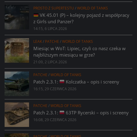
PROSTO Z SUPERTESTU
/
WORLD OF TANKS
VK 45.01 (P) – kolejny pojazd z współpracy
z Girls und Panzer?
14:15, 6 LIPCA 2026
LEAK
/
PATCHE
/
WORLD OF TANKS
Miesiąc w WoT: Lipiec, czyli co nasz czeka w
najbliższym miesiącu w grze?
21:09, 2 LIPCA 2026
PATCHE
/
WORLD OF TANKS
Patch 2.3.1:
Kolczatka – opis i screeny
16:15, 29 CZERWCA 2026
PATCHE
/
WORLD OF TANKS
Patch 2.3.1:
63TP Rycerski – opis i screeny
16:08, 29 CZERWCA 2026
PATCHE
/
WORLD OF TANKS