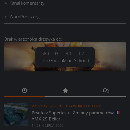
Kanał komentarzy
WordPress.org
Brak
wierzchołka drzewka
od:
580
03
30
08
Dni
Godzin
Minut
Sekund
PROSTO Z SUPERTESTU
/
WORLD OF TANKS
Prsoto z Supertestu: Zmiany parametrów
AMX 29 Bélier
14:23, 6 LIPCA 2026