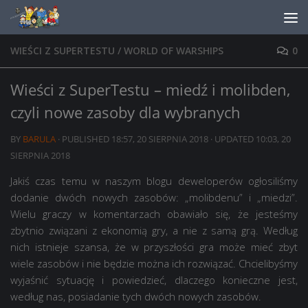
Skip to content
WIEŚCI Z SUPERTESTU
/
WORLD OF WARSHIPS
0
Wieści z SuperTestu – miedź i molibden,
czyli nowe zasoby dla wybranych
BY
BARULA
· PUBLISHED
18:57, 20 SIERPNIA 2018
· UPDATED
10:03, 20
SIERPNIA 2018
Jakiś czas temu w naszym blogu deweloperów ogłosiliśmy
dodanie dwóch nowych zasobów: „molibdenu” i „miedzi”.
Wielu graczy w komentarzach obawiało się, że jesteśmy
zbytnio związani z ekonomią gry, a nie z samą grą. Według
nich istnieje szansa, że ​​w przyszłości gra może mieć zbyt
wiele zasobów i nie będzie można ich rozwiązać. Chcielibyśmy
wyjaśnić sytuację i powiedzieć, dlaczego konieczne jest,
według nas, posiadanie tych dwóch nowych zasobów.