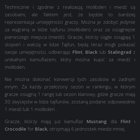
Technicznie i zgodnie z realizacją, molibden i miedź są
zasobami, ale faktem jest, że będzie to bardziej
reprezentacja umiejętności graczy. Można je zdobyć jedynie
za wygraną w lidze tajfunu (molibden) oraz za osiągnięcie
pierwszego miejsca (miedź). Gracze, którzy ciągle osiągają 1
stopień i walczą w lidze Tajfun, będą teraz mogli pokazać
swoje umiejętności, odbierając
Flint
,
Black
lub
Stalingrad
z
unikalnym kamuflażem, który można kupić za miedź i
molibden.
Nie można dokonać konwersji tych zasobów w żadnym
innym. Za każdy przełożony sezon w rankingu, w którym
gracze osiągną 1 rangę lub sezon klanowy, gdzie gracze mają
30 zwycięstw w lidze tajfunów, zostaną podane odpowiednio
1 miedź lub 1 molibden .
Gracze, którzy mają już kamuflaż
Mustang
dla
Flint
i
Crocodile
for
Black
, otrzymają 6 jednostek miedzi mniej.