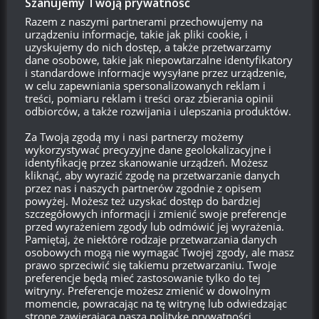
Szanujemy Twoją prywatność
Razem z naszymi partnerami przechowujemy na
urządzeniu informacje, takie jak pliki cookie, i
Szukaj:
uzyskujemy do nich dostęp, a także przetwarzamy
dane osobowe, takie jak niepowtarzalne identyfikatory
i standardowe informacje wysyłane przez urządzenie,
w celu zapewniania spersonalizowanych reklam i
LOGOWANIE
treści, pomiaru reklam i treści oraz zbierania opinii
odbiorców, a także rozwijania i ulepszania produktów.
Zarejestruj się
Za Twoją zgodą my i nasi partnerzy możemy
wykorzystywać precyzyjne dane geolokalizacyjne i
Zaloguj się
identyfikację przez skanowanie urządzeń. Możesz
kliknąć, aby wyrazić zgodę na przetwarzanie danych
Kanał wpisów
przez nas i naszych partnerów zgodnie z opisem
powyżej. Możesz też uzyskać dostęp do bardziej
szczegółowych informacji i zmienić swoje preferencje
Kanał komentarzy
przed wyrażeniem zgody lub odmówić jej wyrażenia.
Pamiętaj, że niektóre rodzaje przetwarzania danych
osobowych mogą nie wymagać Twojej zgody, ale masz
WordPress.org
prawo sprzeciwić się takiemu przetwarzaniu. Twoje
preferencje będą mieć zastosowanie tylko do tej
witryny. Preferencje możesz zmienić w dowolnym
momencie, powracając na tę witrynę lub odwiedzając
Brak
wierzchołka drzewka
od:
stronę zawierającą naszą politykę prywatności..