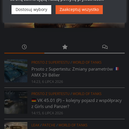
Dostosuj wybory
Zaakceptuj wszystko
581
00
22
42
Dni
Godzin
Minut
Sekund
PROSTO Z SUPERTESTU
/
WORLD OF TANKS
Prsoto z Supertestu: Zmiany parametrów
AMX 29 Bélier
14:23, 6 LIPCA 2026
PROSTO Z SUPERTESTU
/
WORLD OF TANKS
VK 45.01 (P) – kolejny pojazd z współpracy
z Girls und Panzer?
14:15, 6 LIPCA 2026
LEAK
/
PATCHE
/
WORLD OF TANKS