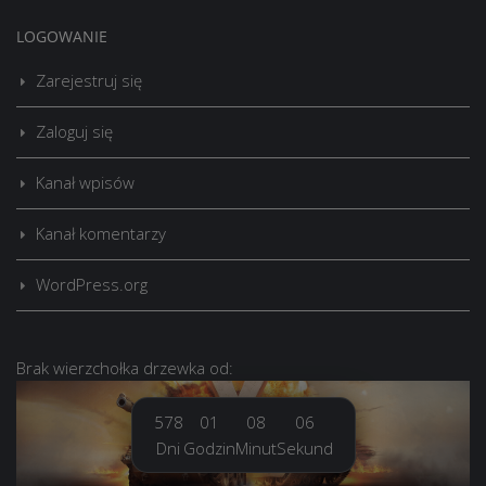
LOGOWANIE
Zarejestruj się
Zaloguj się
Kanał wpisów
Kanał komentarzy
WordPress.org
Brak
wierzchołka drzewka
od:
578
01
08
07
Dni
Godzin
Minut
Sekund