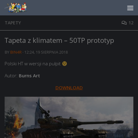
Skip to content
TAPETY
12
Tapeta z klimatem – 50TP prototyp
BY
BIN4R
·
12:24, 19 SIERPNIA 2018
Polski HT w wersji na pulpit
Autor:
Burns Art
DOWNLOAD