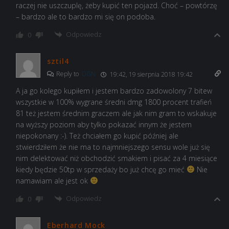
raczej nie uszczuplę, żeby kupić ten pojazd. Choć – powtórzę
– bardzo ale to bardzo mi się on podoba.
Odpowiedz
0
sztil4
Reply to
DGN
19:42, 19 sierpnia 2018 19:42
A ja go kolego kupiłem i jestem bardzo zadowolony 7 bitew
wszystkie w 100% wygrane średni dmg 1800 procent trafień
81 też jestem średnim graczem ale jak nim gram to wskakuje
na wyższy poziom aby tylko pokazać innym że jestem
niepokonany :-). Też chciałem go kupić później ale
stwierdziłem że nie ma to najmniejszego sensu wole już się
nim delektować niż obchodzić smakiem i pisać za 4 miesiące
kiedy będzie 50tp w sprzedaży bo już chcę go mieć
Nie
namawiam ale jest ok
Odpowiedz
0
Eberhard Mock