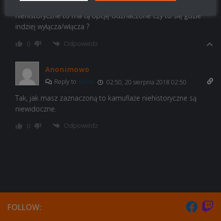
jeżeli chodzi o ustawienia-ogólne-ukryj elementy
niehistoryczne to ma tą opcję odznaczone czy to się gdzie
indziej wyłącza/włącza ?
Odpowiedz
0
Anonimowo
Reply to
sztil4
02:50, 20 sierpnia 2018 02:50
Tak, jak masz zaznaczoną to kamuflaże niehistoryczne są
niewidoczne.
Odpowiedz
0
FOLLOW: