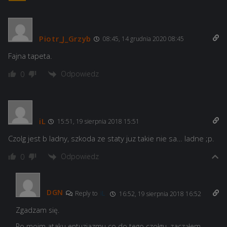
Piotr_J_Grzyb
08:45, 14 grudnia 2020 08:45
Fajna tapeta.
Odpowiedz
0
iL
15:51, 19 sierpnia 2018 15:51
Czolg jest b ladny, szkoda ze staty juz takie nie sa… ladne ;p.
Odpowiedz
0
DGN
Reply to
iL
16:52, 19 sierpnia 2018 16:52
Zgadzam się.
Po moim ataku entuzjazmu co do tego czołgu, zacząłem