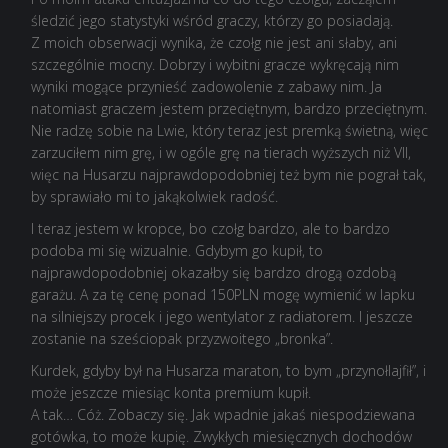
śledzić jego statystyki wśród graczy, którzy go posiadają.
Z moich obserwacji wynika, że czołg nie jest ani słaby, ani
szczególnie mocny. Dobrzy i wybitni gracze wykręcają nim
wyniki mogące przynieść zadowolenie z zabawy nim. Ja
natomiast graczem jestem przeciętnym, bardzo przeciętnym.
Nie radzę sobie na Lwie, który teraz jest premką świetną, więc
zarzuciłem nim grę, i w ogóle grę na tierach wyższych niż VII,
więc na Husarzu najprawdopodobniej też bym nie pograł tak,
by sprawiało mi to jakąkolwiek radość.
I teraz jestem w kropce, bo czołg bardzo, ale to bardzo
podoba mi się wizualnie. Gdybym go kupił, to
najprawdopodobniej okazałby się bardzo drogą ozdobą
garażu. A za tę cenę ponad 150PLN mogę wymienić w lapku
na silniejszy procek i jego wentylator z radiatorem. I jeszcze
zostanie na sześciopak przyzwoitego „bronka”.
Kurdek, gdyby był na Husarza maraton, to bym „przynołlajfił”, i
może jeszcze miesiąc konta premium kupił.
A tak… Cóż. Zobaczy się. Jak wpadnie jakaś niespodziewana
gotówka, to może kupię. Zwykłych miesięcznych dochodów