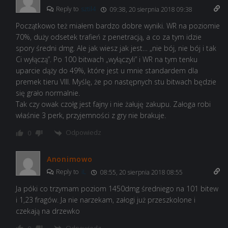
Reply to
sztil4
09:38, 20 sierpnia 2018 09:38
Początkowo też miałem bardzo dobre wyniki. WR na poziomie
70%, duży odsetek trafień z penetracją, a co za tym idzie
spory średni dmg. Ale jak wiesz jak jest… „nie bój, nie bój i tak
Ci wyłączą”. Po 100 bitwach „wyłączyli” i WR na tym tenku
uparcie dąży do 49%, które jest u mnie standardem dla
premek tieru VIII. Myślę, że po następnych stu bitwach będzie
się grało normalnie.
Tak czy owak czołg jest fajny i nie żałuję zakupu. Załoga robi
właśnie 3 perk, przyjemności z gry nie brakuje.
Odpowiedz
0
Anonimowo
Reply to
iL
08:55, 20 sierpnia 2018 08:55
Ja póki co trzymam poziom 1450dmg średniego na 101 bitew
i 1,23 fragów. Ja nie narzekam, załogi już przeszkolone i
czekają na drzewko
Odpowiedz