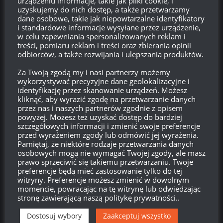
urządzeniu informacje, takie jak pliki cookie, i
Hey mam pytanie odnośnie tego zestawu „Gamescom 2-18
uzyskujemy do nich dostęp, a także przetwarzamy
– zestaw stylizacyjny” po zakupie camo jest widoczne na
dane osobowe, takie jak niepowtarzalne identyfikatory
czołgu i podczas gry, lecz u kolegi na laptopie już tego camo
i standardowe informacje wysyłane przez urządzenie,
w celu zapewniania spersonalizowanych reklam i
nie ma widać (zauważyłem to gdy graliśmy razem w plutonie)
treści, pomiaru reklam i treści oraz zbierania opinii
tylko zwykły francuski zielony kolor. Czy ten zestawu widzę to
odbiorców, a także rozwijania i ulepszania produktów.
tylko ja nikt więcej ???? to słabo
inne camo wyswietlało się
Za Twoją zgodą my i nasi partnerzy możemy
u niego normalne.
wykorzystywać precyzyjne dane geolokalizacyjne i
identyfikację przez skanowanie urządzeń. Możesz
Odpowiedz
0
kliknąć, aby wyrazić zgodę na przetwarzanie danych
przez nas i naszych partnerów zgodnie z opisem
Bin4r
powyżej. Możesz też uzyskać dostęp do bardziej
Autor
szczegółowych informacji i zmienić swoje preferencje
Reply to
sztil4
12:39, 19 sierpnia 2018 12:39
przed wyrażeniem zgody lub odmówić jej wyrażenia.
Pamiętaj, że niektóre rodzaje przetwarzania danych
Cześć. Być może ma wyłączone niehistoryczne elementy
osobowych mogą nie wymagać Twojej zgody, ale masz
wyglądu.
prawo sprzeciwić się takiemu przetwarzaniu. Twoje
preferencje będą mieć zastosowanie tylko do tej
Odpowiedz
0
witryny. Preferencje możesz zmienić w dowolnym
momencie, powracając na tę witrynę lub odwiedzając
stronę zawierającą naszą politykę prywatności..
sztil4
Reply to
Bin4r
12:51, 19 sierpnia 2018 12:51
Dostosuj wybory
Zaakceptuj wszystko