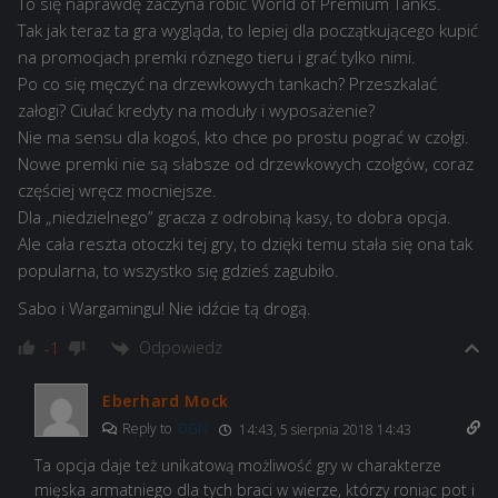
To się naprawdę zaczyna robić World of Premium Tanks.
Tak jak teraz ta gra wygląda, to lepiej dla początkującego kupić
na promocjach premki róznego tieru i grać tylko nimi.
Po co się męczyć na drzewkowych tankach? Przeszkalać
załogi? Ciułać kredyty na moduły i wyposażenie?
Nie ma sensu dla kogoś, kto chce po prostu pograć w czołgi.
Nowe premki nie są słabsze od drzewkowych czołgów, coraz
częściej wręcz mocniejsze.
Dla „niedzielnego” gracza z odrobiną kasy, to dobra opcja.
Ale cała reszta otoczki tej gry, to dzięki temu stała się ona tak
popularna, to wszystko się gdzieś zagubiło.
Sabo i Wargamingu! Nie idźcie tą drogą.
Odpowiedz
-1
Eberhard Mock
Reply to
DGN
14:43, 5 sierpnia 2018 14:43
Ta opcja daje też unikatową możliwość gry w charakterze
mięska armatniego dla tych braci w wierze, którzy roniąc pot i