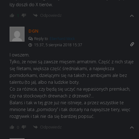
łzy doszli do X tierów.
Odpowiedz
1
DGN
Reply to
Eberhard Mock
15:37, 5 sierpnia 2018 15:37
I owszem.
Tylko, że nowi są zawsze mięsem armatnim. Część z nich staje
się filetami, większa część średniakami, a największa
pomidorkami, dzielącymi się na takich z ambicjami ale bez
talentu (to ja), albo na ludzkie boty.
Co za różnica, czy będą się uczyć na wypasionych premkach,
czy na stockowych drewnach z drzewek?…
Balans i tak w tej grze już nie istnieje, a przez wszystkie te
minione lata „pomidory” i tak dotarły na najwyższe tiery, więc
rozgrywek i tak nie da się bardziej popsuć.
Odpowiedz
0