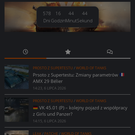
578
16
44
45
Dni
Godzin
Minut
Sekund
PROSTO Z SUPERTESTU
/
WORLD OF TANKS
Prsoto z Supertestu: Zmiany parametrów
AMX 29 Bélier
14:23, 6 LIPCA 2026
PROSTO Z SUPERTESTU
/
WORLD OF TANKS
VK 45.01 (P) – kolejny pojazd z współpracy
z Girls und Panzer?
14:15, 6 LIPCA 2026
LEAK
/
PATCHE
/
WORLD OF TANKS