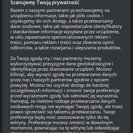
Szanujemy Twoją prywatność
bitwa trwa średnio bodajże niecałe 5 minut wiec arta strzela 7
razy, więc średnio może rozpieprzyc 1,5 czołgu. Największym
Razem z naszymi partnerami przechowujemy na
urządzeniu informacje, takie jak pliki cookie, i
problemem tej gry jest gold ammo,bugi, totalne
uzyskujemy do nich dostęp, a także przetwarzamy
niezbalansowane losowanie drużyn(stąd wyniki 15 do zera i
dane osobowe, takie jak niepowtarzalne identyfikatory
bitwy 3min) i rng prosto z ****.Jak masz przegrać to pociski
i standardowe informacje wysyłane przez urządzenie,
latają jak pijane byle tylko nie trafic, jak masz wygrać to i z 500
w celu zapewniania spersonalizowanych reklam i
treści, pomiaru reklam i treści oraz zbierania opinii
metrów trafisz w garnek z T34
odbiorców, a także rozwijania i ulepszania produktów.
Odpowiedz
1
Za Twoją zgodą my i nasi partnerzy możemy
wykorzystywać precyzyjne dane geolokalizacyjne i
Anonimowo
identyfikację przez skanowanie urządzeń. Możesz
kliknąć, aby wyrazić zgodę na przetwarzanie danych
Reply to
M
16:23, 6 sierpnia 2018 16:23
przez nas i naszych partnerów zgodnie z opisem
powyżej. Możesz też uzyskać dostęp do bardziej
Dobry pomysl ale WG jest za chytre by tak zrobic.
szczegółowych informacji i zmienić swoje preferencje
Odpowiedz
0
przed wyrażeniem zgody lub odmówić jej wyrażenia.
Pamiętaj, że niektóre rodzaje przetwarzania danych
osobowych mogą nie wymagać Twojej zgody, ale masz
prawo sprzeciwić się takiemu przetwarzaniu. Twoje
preferencje będą mieć zastosowanie tylko do tej
ajjs
Reply to
M
18:12, 6 sierpnia 2018 18:12
witryny. Preferencje możesz zmienić w dowolnym
powiem tak niech ograniczą do 1 sztuki poco śą 3 lub 2 jak
momencie, powracając na tę witrynę lub odwiedzając