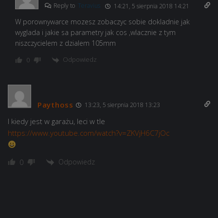
Reply to
Teravius
14:21, 5 sierpnia 2018 14:21
W porownywarce mozesz zobaczyc sobie dokladnie jak
wyglada i jakie sa parametry jak cos ,wlacznie z tym
niszczycielem z dzialem 105mm
Odpowiedz
0
Paythoss
13:23, 5 sierpnia 2018 13:23
I kiedy jest w garażu, leci w tle
https://www.youtube.com/watch?v=ZKVjH6C7jOc
Odpowiedz
0