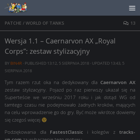
Skip to content
PATCHE
/
WORLD OF TANKS
13
Wersja 1.1 – Caernarvon AX „Royal
Corps”: zestaw stylizacyjny
BY
BIN4R
· PUBLISHED
13:12, 5 SIERPNIA 2018
· UPDATED
13:43, 5
SIERPNIA 2018
Tym razem rzut oka na dedykowany dla
Caernarvon AX
zestaw stylizacyjny. Pojazd po raz pierwszy ukazał się na
Superteście we wrześniu 2017 roku i jak dotąd WG od
tamtego czasu nie podejmowało żadnych kroków, mających
na celu wprowadzenie go do gry. Być może wkrótce dowiemy
się czegoś więcej
Podziękowania dla
FastestClassic
i kolegów z
tracks-
up.com
za wyhaczenie tego motywu.