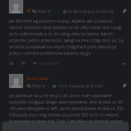
M
Reply to
DGN
01:08, 6 sierpnia 2018 01:08
Jak dla mnie wg powinno usunąć altylerie ale oczywiście
zwrócić arciażom eksp wydany na nie żeby sobie inne czołgi
za to odblokowali a co do załóg żeby za darmo dali im
przerobić perki i przeszkolić załogi na inne czołgi dość już się
arciarze powyżwyali na innych czołgistach pora zakończyć
jedny z czterech problemów balansu tej gry
Odpowiedz
-1
brontalek
Reply to
M
14:27, 6 sierpnia 2018 14:27
po pierwsze na uj mi eksp z art skoro mam wybadane
wszystkie czołgi;po drugie jakie wyżywanie, arta strzela co 30
-40 sekund(wyjątek to lefh, ale to premka),arta strzela za 300-
500,każdy inny czołg strzela za ponad 300 co 8-12 sekund,
przeważnie w bitwie jest 1 lub 2 arty.Więc na chłopski rozum
JEDEN czy Dwa pojazdy nie mogą zaburzyc ci balansu. Acha