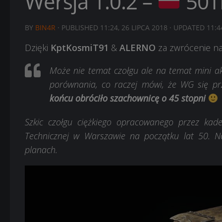
Wersja 1.0.2 –
50T
BY
BIN4R
· PUBLISHED
11:24, 26 LIPCA 2018
· UPDATED
11:4
Dzięki
KptKosmiT91
&
ALERNO
za zwrócenie na
Może nie temat czołgu ale na temat mini ak
porównania, co raczej mówi, że WG się pr
końcu obróciło szachownicę o 45 stopni
Szkic czołgu ciężkiego opracowanego przez kad
Technicznej w Warszawie na początku lat 50. No
planach.