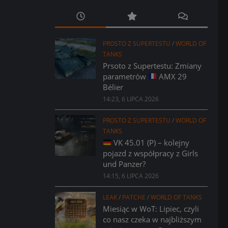
PROSTO Z SUPERTESTU
/
WORLD OF
TANKS
Prsoto z Supertestu: Zmiany
parametrów
AMX 29
Bélier
14:23, 6 LIPCA 2026
PROSTO Z SUPERTESTU
/
WORLD OF
TANKS
VK 45.01 (P) – kolejny
pojazd z współpracy z Girls
und Panzer?
14:15, 6 LIPCA 2026
LEAK
/
PATCHE
/
WORLD OF TANKS
Miesiąc w WoT: Lipiec, czyli
co nasz czeka w najbliższym