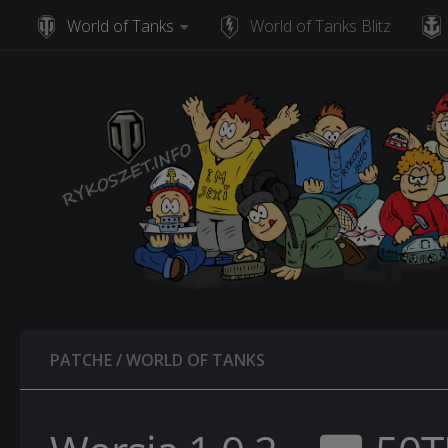
World of Tanks
World of Tanks Blitz
Skip to content
PATCHE
/
WORLD OF TANKS