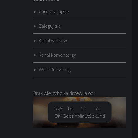
Zarejestruj się
Zaloguj się
Kanał wpisów
Kanał komentarzy
WordPress.org
Brak
wierzchołka drzewka
od:
578
16
14
53
Dni
Godzin
Minut
Sekund