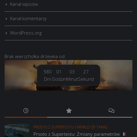
Kanał wpisów
Kanał komentarzy
WordPress.org
Brak
wierzchołka drzewka
od:
580
01
03
28
Dni
Godzin
Minut
Sekund
PROSTO Z SUPERTESTU
/
WORLD OF TANKS
Prsoto z Supertestu: Zmiany parametrów