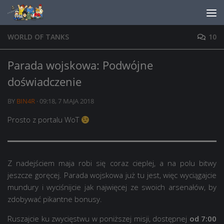
Skip to content
WORLD OF TANKS
10
Parada wojskowa: Podwójne
doświadczenie
BY
BIN4R
·
09:18, 7 MAJA 2018
Prosto z portalu WoT
Z nadejściem maja robi się coraz cieplej, a na polu bitwy
jeszcze goręcej. Parada wojskowa już tu jest, więc wyciągajcie
mundury i wyciśnijcie jak najwięcej ze swoich arsenałów, by
zdobywać pikantne bonusy.
Ruszajcie ku zwycięstwu w poniższej misji, dostępnej
od 7:00