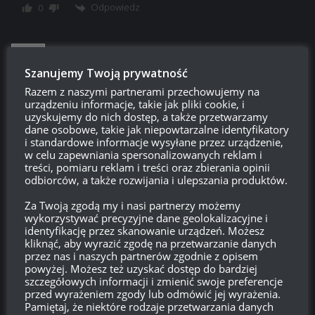
Odpowiedz
0
Szanujemy Twoją prywatność
hardv
09:23, 7 maja 2018 09:23
Razem z naszymi partnerami przechowujemy na
Czyli całe 2 dni na x2 doś plus premka I dopałki I jest zabawa
urządzeniu informacje, takie jak pliki cookie, i
100-200 tyś exp dziennie albo nawet więcej
uzyskujemy do nich dostęp, a także przetwarzamy
dane osobowe, takie jak niepowtarzalne identyfikatory
Odpowiedz
0
i standardowe informacje wysyłane przez urządzenie,
w celu zapewniania spersonalizowanych reklam i
treści, pomiaru reklam i treści oraz zbierania opinii
odbiorców, a także rozwijania i ulepszania produktów.
Xd
Reply to
hardv
10:04, 7 maja 2018 10:04
Za Twoją zgodą my i nasi partnerzy możemy
Dwa dni.. ehh.. od wtorku do środy.. szkoda że nie ma
wykorzystywać precyzyjne dane geolokalizacyjne i
gwarantowanych wygranych
teraz tylko liczyć na to że
identyfikację przez skanowanie urządzeń. Możesz
kliknąć, aby wyrazić zgodę na przetwarzanie danych
będzie człowiek miał szczęście do losowania drużyn
przez nas i naszych partnerów zgodnie z opisem
powyżej. Możesz też uzyskać dostęp do bardziej
Odpowiedz
0
szczegółowych informacji i zmienić swoje preferencje
przed wyrażeniem zgody lub odmówić jej wyrażenia.
Pamiętaj, że niektóre rodzaje przetwarzania danych