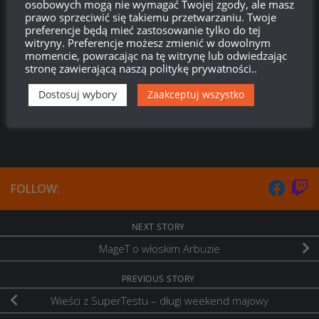
osobowych mogą nie wymagać Twojej zgody, ale masz
Płaczek
Reply to
Xd
10:43, 7 maja 2018 10:43
prawo sprzeciwić się takiemu przetwarzaniu. Twoje
preferencje będą mieć zastosowanie tylko do tej
Musisz wykupić cały asortyment sklepu premium by takowe
witryny. Preferencje możesz zmienić w dowolnym
gwarancje mieć
momencie, powracając na tę witrynę lub odwiedzając
stronę zawierającą naszą politykę prywatności..
Odpowiedz
0
Dostosuj wybory
Zaakceptuj wszystko
FOLLOW:
NEXT STORY
MageT o włoskim Arbuzie
PREVIOUS STORY
Wieści z SuperTestu – długi weekend majowy