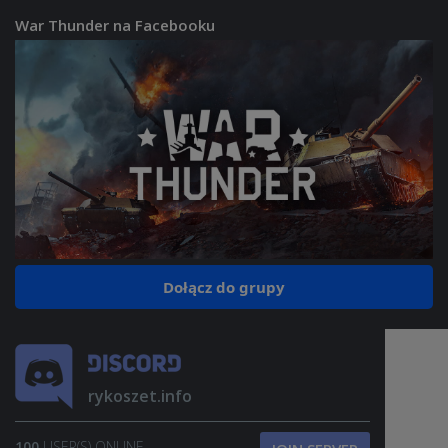
War Thunder na Facebooku
Dołącz do grupy
rykoszet.info
100
USER(S) ONLINE