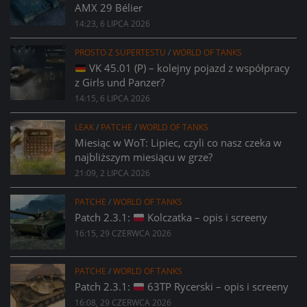
AMX 29 Bélier
14:23, 6 LIPCA 2026
PROSTO Z SUPERTESTU
/
WORLD OF TANKS
VK 45.01 (P) – kolejny pojazd z współpracy
z Girls und Panzer?
14:15, 6 LIPCA 2026
LEAK
/
PATCHE
/
WORLD OF TANKS
Miesiąc w WoT: Lipiec, czyli co nasz czeka w
najbliższym miesiącu w grze?
21:09, 2 LIPCA 2026
PATCHE
/
WORLD OF TANKS
Patch 2.3.1:
Kolczatka – opis i screeny
16:15, 29 CZERWCA 2026
PATCHE
/
WORLD OF TANKS
Patch 2.3.1:
63TP Rycerski – opis i screeny
16:08, 29 CZERWCA 2026