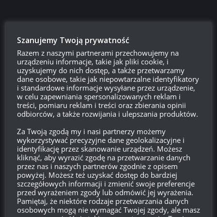
Szanujemy Twoją prywatność
Razem z naszymi partnerami przechowujemy na
urządzeniu informacje, takie jak pliki cookie, i
uzyskujemy do nich dostęp, a także przetwarzamy
dane osobowe, takie jak niepowtarzalne identyfikatory
i standardowe informacje wysyłane przez urządzenie,
w celu zapewniania spersonalizowanych reklam i
Szukaj:
treści, pomiaru reklam i treści oraz zbierania opinii
odbiorców, a także rozwijania i ulepszania produktów.
Za Twoją zgodą my i nasi partnerzy możemy
LOGOWANIE
wykorzystywać precyzyjne dane geolokalizacyjne i
identyfikację przez skanowanie urządzeń. Możesz
kliknąć, aby wyrazić zgodę na przetwarzanie danych
Zarejestruj się
przez nas i naszych partnerów zgodnie z opisem
powyżej. Możesz też uzyskać dostęp do bardziej
Zaloguj się
szczegółowych informacji i zmienić swoje preferencje
przed wyrażeniem zgody lub odmówić jej wyrażenia.
Pamiętaj, że niektóre rodzaje przetwarzania danych
Kanał wpisów
osobowych mogą nie wymagać Twojej zgody, ale masz