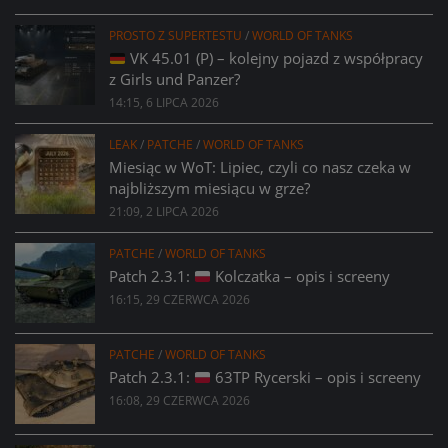
PROSTO Z SUPERTESTU
/
WORLD OF TANKS
VK 45.01 (P) – kolejny pojazd z współpracy
z Girls und Panzer?
14:15, 6 LIPCA 2026
LEAK
/
PATCHE
/
WORLD OF TANKS
Miesiąc w WoT: Lipiec, czyli co nasz czeka w
najbliższym miesiącu w grze?
21:09, 2 LIPCA 2026
PATCHE
/
WORLD OF TANKS
Patch 2.3.1:
Kolczatka – opis i screeny
16:15, 29 CZERWCA 2026
PATCHE
/
WORLD OF TANKS
Patch 2.3.1:
63TP Rycerski – opis i screeny
16:08, 29 CZERWCA 2026