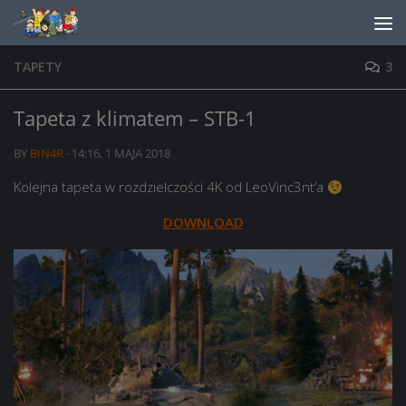
Skip to content
TAPETY
3
Tapeta z klimatem – STB-1
BY
BIN4R
·
14:16, 1 MAJA 2018
Kolejna tapeta w rozdzielczości 4K od LeoVinc3nt’a
DOWNLOAD