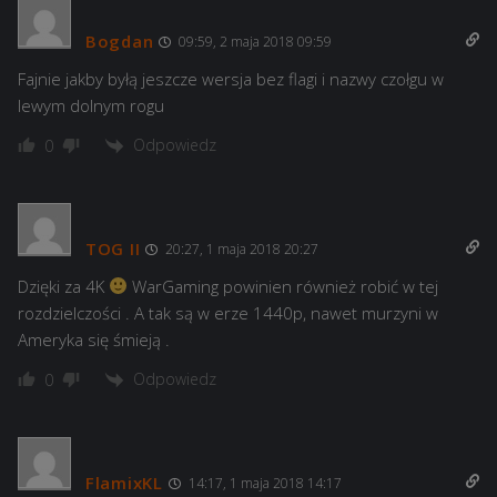
Bogdan
09:59, 2 maja 2018 09:59
Fajnie jakby byłą jeszcze wersja bez flagi i nazwy czołgu w
lewym dolnym rogu
Odpowiedz
0
TOG II
20:27, 1 maja 2018 20:27
Dzięki za 4K
WarGaming powinien również robić w tej
rozdzielczości . A tak są w erze 1440p, nawet murzyni w
Ameryka się śmieją .
Odpowiedz
0
FlamixKL
14:17, 1 maja 2018 14:17