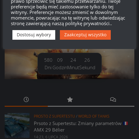
prawo sprzeciwić się takiemu przetwarzaniu. Twoje
Kanał komentarzy
preferencje będą mieć zastosowanie tylko do tej
witryny. Preferencje możesz zmienić w dowolnym
momencie, powracając na tę witrynę lub odwiedzając
WordPress.org
stronę zawierającą naszą politykę prywatności..
Dostosuj wybory
Zaakceptuj wszystko
Brak
wierzchołka drzewka
od:
580
09
24
28
Dni
Godzin
Minut
Sekund
PROSTO Z SUPERTESTU
/
WORLD OF TANKS
Prsoto z Supertestu: Zmiany parametrów
AMX 29 Bélier
14:23, 6 LIPCA 2026