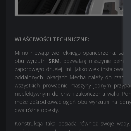
WŁAŚCIWOŚCI TECHNICZNE:
Mimo niewątpliwie lekkiego opancerzenia, salw
obu wyrzutni
SRM
, pozwalają maszynie pełnić
zaporowego drugiej linii. Jakkolwiek instalow
oddalonych lokacjach Mecha należy do rzadkośc
wszystkich prowadnic maszyny jednym przypad
nieefektywnym do chwili zakończenia walki. Pom
może ześrodkować ogień obu wyrzutni na jedny
dwa różne obiekty.
Konstrukcja taka posiada również swoje wady