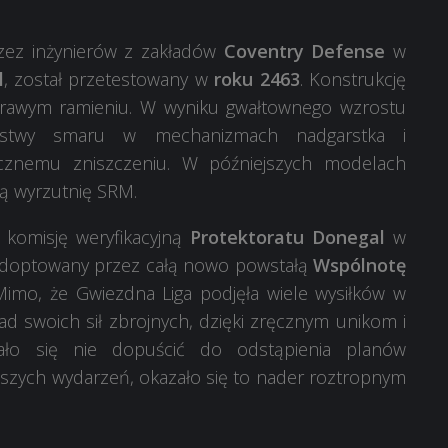
rzez inżynierów z zakładów
Coventry Defense
w
l
, został przetestowany w
roku 2463
. Konstrukcję
prawym ramieniu. W wyniku gwałtownego wzrostu
arstwy smaru w mechanizmach nadgarstka i
icznemu zniszczeniu. W późniejszych modelach
ą wyrzutnię SRM.
z komisję weryfikacyjną
Protektoratu Donegal
w
 adoptowany przez całą nowo powstałą
Wspólnotę
 Mimo, że Gwiezdna Liga podjęła wiele wysiłków w
ład swoich sił zbrojnych, dzięki zręcznym unikom i
o się nie dopuścić do odstąpienia planów
jszych wydarzeń, okazało się to nader roztropnym