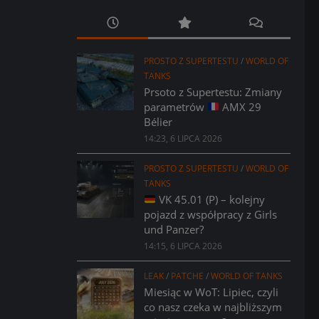
PROSTO Z SUPERTESTU
/
WORLD OF
TANKS
Prsoto z Supertestu: Zmiany
parametrów
AMX 29
Bélier
14:23, 6 LIPCA 2026
PROSTO Z SUPERTESTU
/
WORLD OF
TANKS
VK 45.01 (P) – kolejny
pojazd z współpracy z Girls
und Panzer?
14:15, 6 LIPCA 2026
LEAK
/
PATCHE
/
WORLD OF TANKS
Miesiąc w WoT: Lipiec, czyli
co nasz czeka w najbliższym