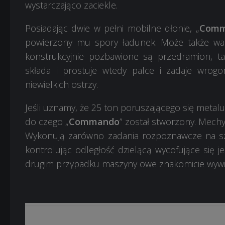
wystarczająco zaciekle.
Posiadając dwie w pełni mobilne dłonie, „
Comm
powierzony mu spory ładunek. Może także walc
konstrukcyjnie pozbawione są przedramion, tak
składa i prostuje wtedy palce i zadaje wro
niewielkich ostrzy.
Jeśli uznamy, że 25 ton poruszającego się metalu 
do czego „
Commando
” został stworzony. Mech
Wykonują zarówno zadania rozpoznawcze na szpi
kontrolując odległość dzielącą wycofujące się j
drugim przypadku maszyny owe znakomicie wywiąz