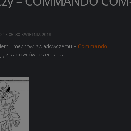
wczy – COMMANDO COM
ED
18:05, 30 KWIETNIA 2018
lekkiemu mechowi zwiadowczemu –
Commando
ację zwiadowców przeciwnika.