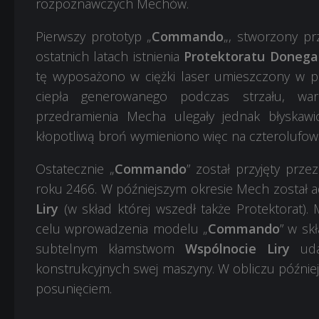
rozpoznawczych Mechów.
Pierwszy prototyp „
Commando
„, stworzony p
ostatnich latach istnienia
Protektoratu Donega
tę wyposażono w ciężki laser umieszczony w 
ciepła generowanego podczas strzału, w
przedramienia Mecha ulegały jednak błyskaw
kłopotliwą broń wymieniono więc na czterolufow
Ostatecznie „
Commando
” został przyjęty prze
roku 2466. W późniejszym okresie Mech został
Liry
(w skład której wszedł także Protektorat).
celu wprowadzenia modelu „
Commando
” w sk
subtelnym kłamstwom
Wspólnocie Liry
udał
konstrukcyjnych swej maszyny. W obliczu późnie
posunięciem.