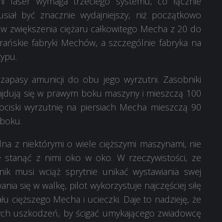
 laser wymaga trzeciego systemu, co łącznie
iał być znacznie wydajniejszy, niż początkowo
w zwiększenia ciężaru całkowitego Mecha z 20 do
irańskie fabryki Mechów, a szczególnie fabryka na
typu.
 zapasy amunicji do obu jego wyrzutni. Zasobniki
ajdują się w prawym boku maszyny i mieszczą 100
ociski wyrzutnię na piersiach Mecha mieszczą 90
 boku.
lna z niektórymi o wiele cięższymi maszynami, nie
stanąć z nimi oko w oko. W rzeczywistości, ze
k musi wciąż sprytnie unikać wystawiania swej
ia się w walkę, pilot wykorzystuje najczęściej siłę
łu cięższego Mecha i ucieczki. Daje to nadzieję, że
ych uszkodzeń, by ścigać umykającego zwiadowcę