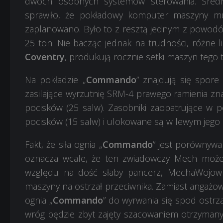
dwóch osobnych systemów sterowania. Średni
sprawiło, że pokładowy komputer maszyny mus
zaplanowano. Było to z resztą jednym z powodó
25 ton. Nie bacząc jednak na trudności, różne l
Coventry
, produkują rocznie setki maszyn tego 
Na pokładzie „
Commando
” znajdują się spore
zasilające wyrzutnię SRM-4 prawego ramienia zn
pocisków (25 salw). Zasobniki zaopatrujące w p
pocisków (15 salw) i ulokowane są w lewym jego
Fakt, że siła ognia „
Commando
” jest porównywa
oznacza wcale, że ten zwiadowczy Mech może 
względu na dość słaby pancerz, MechaWojowni
maszyny na ostrzał przeciwnika. Zamiast angażowan
ognia „
Commando
” do wyrwania się spod ostrza
wróg będzie zbyt zajęty szacowaniem otrzyman