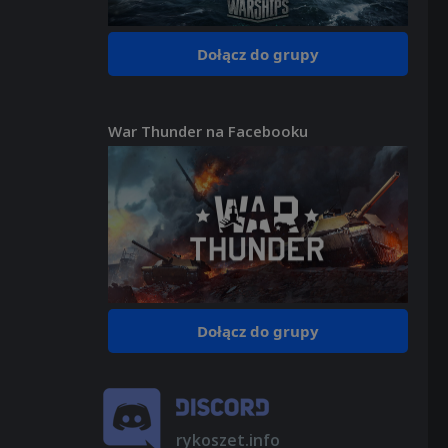
Dołącz do grupy
War Thunder na Facebooku
Dołącz do grupy
rykoszet.info