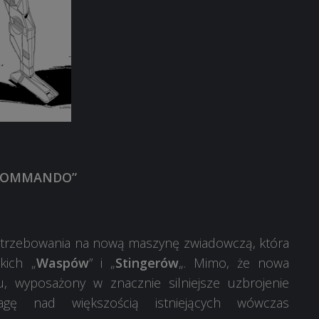
COMMANDO”
otrzebowania na nową maszynę zwiadowczą, która
kich „
Waspów
” i „
Stingerów
„. Mimo, że nowa
, wyposażony w znacznie silniejsze uzbrojenie
agę nad większością istniejących wówczas