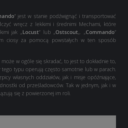
ando
” jest w stanie podźwignąć i transportować
zyć wręcz z lekkimi i średnimi Mechami, które
imi jak „
Locust
” lub „
Ostscout
„. „
Commando
”
gom ciosy za pomocą powstałych w ten sposób
może w ogóle się skradać, to jest to dokładnie to,
y tego typu operują często samotnie lub w parach.
cy własnych oddziałów, jak i misje opóźniające,
ednostki od prześladowców. Tak w jednym, jak i w
ują się z powierzonej im roli.