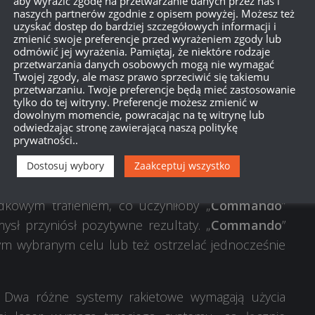
aby wyrazić zgodę na przetwarzanie danych przez nas i
naszych partnerów zgodnie z opisem powyżej. Możesz też
uzyskać dostęp do bardziej szczegółowych informacji i
zmienić swoje preferencje przed wyrażeniem zgody lub
odmówić jej wyrażenia. Pamiętaj, że niektóre rodzaje
przetwarzania danych osobowych mogą nie wymagać
Twojej zgody, ale masz prawo sprzeciwić się takiemu
przetwarzaniu. Twoje preferencje będą mieć zastosowanie
tylko do tej witryny. Preferencje możesz zmienić w
dowolnym momencie, powracając na tę witrynę lub
y dziesięciu pocisków odpalonych jednocześnie z
odwiedzając stronę zawierającą naszą politykę
prywatności..
 w razie konieczności rolę pomocniczego pojazdu
anie dwóch podobnych systemów rakietowych w tak
Dostosuj wybory
Zaakceptuj wszystko
i, rozwiązanie takie zapobiega unieruchomieniu
kowym trafieniem, co uczyniłoby „
Commando
”
ysł przyniósł pozytywne rezultaty. „
Commando
”
m wybranym celu lub też ostrzelać jednocześnie
. Dwa różne systemy rakietowe wymagają użycia