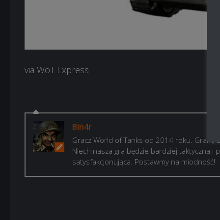
via WoT Express
Bin4r
Gracz World of Tanks od 2014 roku. Gram, b
Niech nasza gra będzie bardziej taktyczna i p
satysfakcjonująca. Postawmy na miodność!