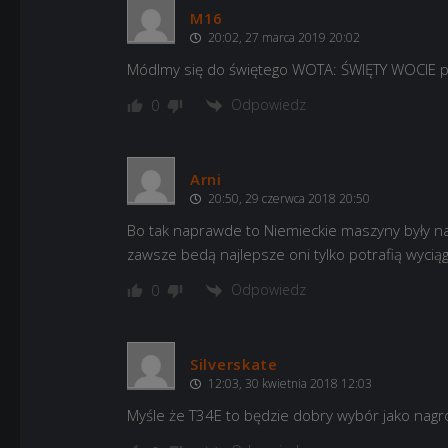
M16
20:02, 27 marca 2019 20:02
Módlmy się do świętego WOTA: ŚWIĘTY WOCIE pro
Odpowiedz
0
Arni
20:50, 29 czerwca 2018 20:50
Bo tak naprawde to Niemieckie maszyny były najl
zawsze bedą najlepsze oni tylko potrafią wycią
Odpowiedz
0
Silverskate
12:03, 30 kwietnia 2018 12:03
Myśle że T34E to będzie dobry wybór jako nagrod