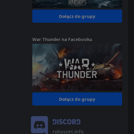
Dołącz do grupy
War Thunder na Facebooku
Dołącz do grupy
rykoszet.info