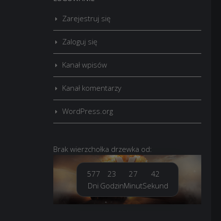
Zarejestruj się
Zaloguj się
Kanał wpisów
Kanał komentarzy
WordPress.org
Brak
wierzchołka drzewka
od:
577
23
27
44
Dni
Godzin
Minut
Sekund