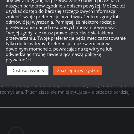
aby wyrazić zgodę na przetwarzanie danych przez nas i
naszych partnerów zgodnie z opisem powyżej. Możesz też
uzyskać dostęp do bardziej szczegółowych informacji i
zmienić swoje preferencje przed wyrażeniem zgody lub
odmówić jej wyrażenia. Pamiętaj, że niektóre rodzaje
przetwarzania danych osobowych mogą nie wymagać
Twojej zgody, ale masz prawo sprzeciwić się takiemu
przetwarzaniu. Twoje preferencje będą mieć zastosowanie
tylko do tej witryny. Preferencje możesz zmienić w
dowolnym momencie, powracając na tę witrynę lub
odwiedzając stronę zawierającą naszą politykę
prywatności..
Dostosuj wybory
Zaakceptuj wszystko
o jestem pasjonatem i wiem, że większość graczy w WoT to pasjon
rzemyślana. Trudniejsza, ale mniej irytująca – a przez to bardziej