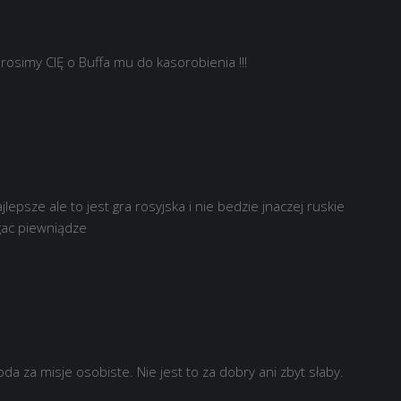
simy CIĘ o Buffa mu do kasorobienia !!!
epsze ale to jest gra rosyjska i nie bedzie jnaczej ruskie
gac piewniądze
a za misje osobiste. Nie jest to za dobry ani zbyt słaby.