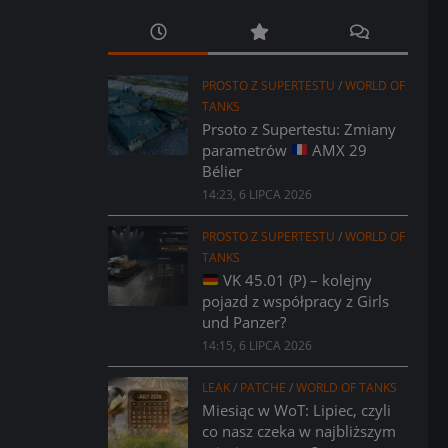
PROSTO Z SUPERTESTU
/
WORLD OF
TANKS
Prsoto z Supertestu: Zmiany
parametrów
AMX 29
Bélier
14:23, 6 LIPCA 2026
PROSTO Z SUPERTESTU
/
WORLD OF
TANKS
VK 45.01 (P) – kolejny
pojazd z współpracy z Girls
und Panzer?
14:15, 6 LIPCA 2026
LEAK
/
PATCHE
/
WORLD OF TANKS
Miesiąc w WoT: Lipiec, czyli
co nasz czeka w najbliższym