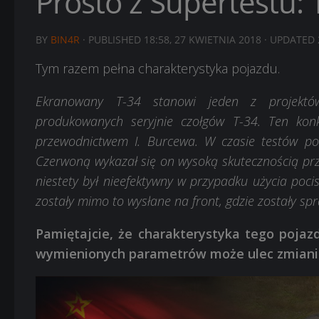
Prosto z Supertestu: 
BY
BIN4R
· PUBLISHED
18:58, 27 KWIETNIA 2018
· UPDATED
Tym razem pełna charakterystyka pojazdu.
Ekranowany T-34 stanowi jeden z projektó
produkowanych seryjnie czołgów T-34. Ten kon
przewodnictwem I. Burcewa. W czasie testów po
Czerwoną wykazał się on wysoką skutecznością p
niestety był nieefektywny w przypadku użycia po
zostały mimo to wysłane na front, gdzie zostały sp
Pamiętajcie, że charakterystyka tego pojazd
wymienionych parametrów może ulec zmiani