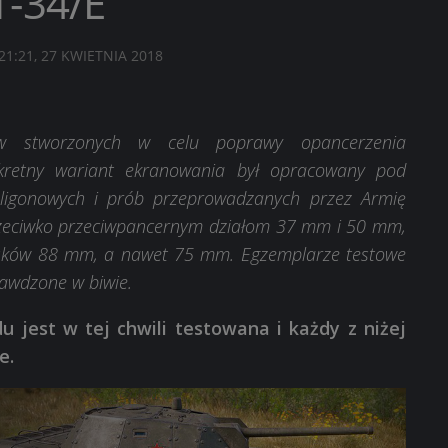
T-34/E
21:21, 27 KWIETNIA 2018
w stworzonych w celu poprawy opancerzenia
kretny wariant ekranowania był opracowany pod
ligonowych i prób przeprowadzanych przez Armię
rzeciwko przeciwpancernym działom 37 mm i 50 mm,
cisków 88 mm, a nawet 75 mm. Egzemplarze testowe
rawdzone w biwie.
u jest w tej chwili testowana i każdy z niżej
e.