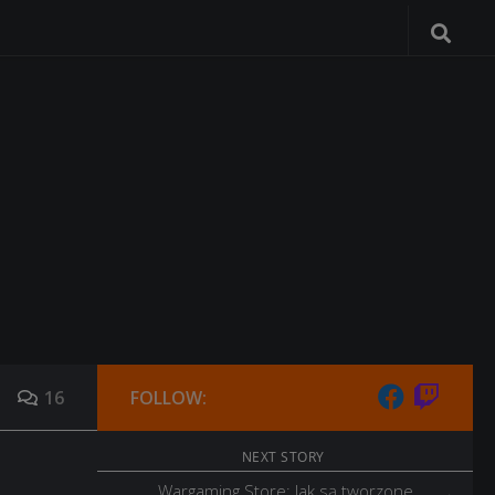
16
FOLLOW:
NEXT STORY
Wargaming Store: Jak są tworzone