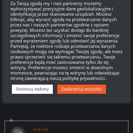
osiągnięć w walce.
Za Twoją zgodą my i nasi partnerzy możemy
wykorzystywać precyzyjne dane geolokalizacyjne i
identyfikację przez skanowanie urządzeń. Możesz
★★★ [Losowo] Zagraj okrętem IX- X US i zdobądź 12
kliknąć, aby wyrazić zgodę na przetwarzanie danych
heroicznych osiągnięć.
przez nas i naszych partnerów zgodnie z opisem
powyżej. Możesz też uzyskać dostęp do bardziej
★★★ [Random / Co-op] Graj w Midway i zarabiaj 10,000,000
szczegółowych informacji i zmienić swoje preferencje
Credits.
przed wyrażeniem zgody lub odmówić jej wyrażenia.
Pamiętaj, że niektóre rodzaje przetwarzania danych
osobowych mogą nie wymagać Twojej zgody, ale masz
★★★ [Losowo] Graj w Des Moines lub Worcester i zdobądź
prawo sprzeciwić się takiemu przetwarzaniu. Twoje
10 000 000 Kredytów.
preferencje będą mieć zastosowanie tylko do tej
witryny. Preferencje możesz zmienić w dowolnym
☆☆☆☆☆ ☆☆☆☆☆ ☆☆☆☆☆ [Wszystkie tryby] Zagraj
momencie, powracając na tę witrynę lub odwiedzając
okrętem VIII – X poziomu i zdobądź 50 000 XP (po
stronę zawierającą naszą politykę prywatności..
modyfikacji).
Dostosuj wybory
Zaakceptuj wszystko
Źródło:
ships-not-tanks.ru
barula