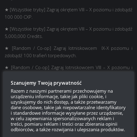
★ [Wszystkie tryby] Zagraj okrętem VIII – X poziomu i zdobądź
100 000 CXP.
★ [Wszystkie tryby] Zagraj okrętem VIII – X poziomu i zdobądź
5,000,000 Credits.
★ [Random / Co-op] Zagraj lotniskowcem IX-X poziomu i
zdobądź 100 trafień torpedowych.
★ [Random / Co-op] Zagraj lotniskowcem VIII – X poziomu i
zestrzel 250 samolotów.
Szanujemy Twoją prywatność
★ [Losowo] Zagraj okrętem VIII – X poziomu US, zdobądź 3
Razem z naszymi partnerami przechowujemy na
osiągnięcia bitewne w jednej grze, wygraj tę grę i bądź w
urządzeniu informacje, takie jak pliki cookie, i
pierwszej 3 pod względem XP.
uzyskujemy do nich dostęp, a także przetwarzamy
dane osobowe, takie jak niepowtarzalne identyfikatory
i standardowe informacje wysyłane przez urządzenie,
★★ [Wszystkie tryby] Zagraj w krążownik lub lotniskowcem IX
w celu zapewniania spersonalizowanych reklam i
– X US i zdobądź 2000 wstęg.
treści, pomiaru reklam i treści oraz zbierania opinii
odbiorców, a także rozwijania i ulepszania produktów.
★★ [Losowo] Zagraj okrętem IX-X poziomu US i zdobądź 36