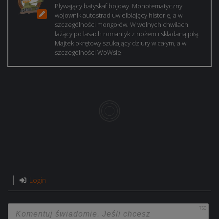
Pływający batyskaf bojowy. Monotematyczny
wojownik autostrad uwielbiający historię, a w
szczególności mongołów. W wolnych chwilach
łażący po lasach romantyk z nożem i składaną piłą.
Majtek okrętowy szukający dziury w całym, a w
szczególności WoWsie.
Login
750