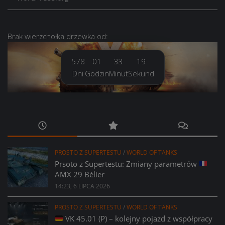
Brak
wierzchołka drzewka
od:
578
01
33
20
Dni
Godzin
Minut
Sekund
PROSTO Z SUPERTESTU
/
WORLD OF TANKS
Prsoto z Supertestu: Zmiany parametrów
AMX 29 Bélier
14:23, 6 LIPCA 2026
PROSTO Z SUPERTESTU
/
WORLD OF TANKS
VK 45.01 (P) – kolejny pojazd z współpracy