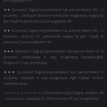
pod względem XP.
★★ [Losowo] Zagraj krążownikiem lub pancernikiem VIII – X
poziomu – zdobądź dowolne heroiczne osiągnięcie, wygraj tę
grę i bądź w pierwszej 3 pod względem XP.
★★ [Losowo] Zagraj krążownikiem lub pancernikiem VIII – X
poziomu, zestrzel 12 samolotów, wygraj tę grę i bądź w
pierwszej 3 pod względem XP.
★★★ [Random] Zagraj krążownikiem lub pancernikiem IX- X
poziomu, zdobywając 6 razy osiągnięcia Dreadnought,
Fireproof i / lub Unsinkable.
★★★ [Losowo] Zagraj krążownikiem lub pancernikiem X
poziomu, zdobądź 6 razy osiągnięcie High Caliber and/or
Confederation .
☆☆☆☆☆ ☆☆☆☆☆ ☆☆ [Wszystkie tryby] Zagraj okrętem VIII
– X poziomu i zdobądź 20 000 punktów XP (po modyfikacji).