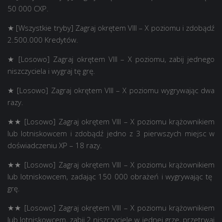
50 000 CXP.
★ [Wszystkie tryby] Zagraj okrętem VIII – X poziomu i zdobądź
2.500.000 Kredytów.
★ [Losowo] Zagraj okrętem VIII – X poziomu, zabij jednego
niszczyciela i wygraj tę grę.
★ [Losowo] Zagraj okrętem VIII – X poziomu wygrywając dwa
razy.
★★ [Losowo] Zagraj okrętem VIII – X poziomu krążownikiem
lub lotniskowcem i zdobądź jedno z 3 pierwszych miejsc w
doświadczeniu XP – 18 razy.
★★ [Losowo] Zagraj okrętem VIII – X poziomu krążownikiem
lub lotniskowcem, zadając 150 000 obrażeń i wygrywając tę ​​
grę.
★★ [Losowo] Zagraj okrętem VIII – X poziomu krążownikiem
lub lotniskowcem, zabij 2 niszczyciele w jednej grze, przetrwaj