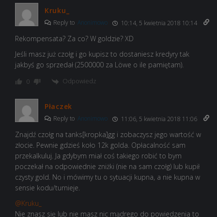
Kruku_
Reply to
Anonimowo
10:14, 5 kwietnia 2018 10:14
Rekompensata? Za co? W goldzie? XD
Jeśli masz już czołg i go kupisz to dostaniesz kredyry tak
jakbyś go sprzedał (2500000 za Löwe o ile pamiętam).
Odpowiedz
0
Płaczek
Reply to
Anonimowo
11:06, 5 kwietnia 2018 11:06
Znajdź czołg na tanks[kropka]gg i zobaczysz jego wartość w
złocie. Pewnie gdzieś koło 12k golda. Opłacalność sam
przekalkuluj. Ja gdybym miał coś takiego robić to bym
poczekał na odpowiednie zniżki (nie na sam czołg) lub kupił
czysty gold. No i mówimy tu o sytuacji kupna, a nie kupna w
sensie kodu/turnieje.
@Kruku_
Nie znasz się lub nie masz nic mądrego do powiedzenia to