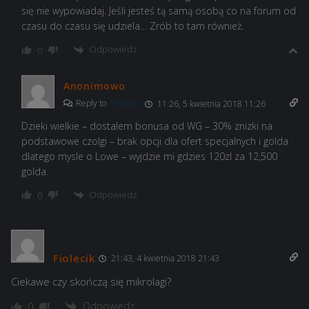
się nie wypowiadaj. Jeśli jesteś tą samą osobą co na forum od
czasu do czasu się udziela… Zrób to tam również.
Odpowiedz
0
Anonimowo
Reply to
Płaczek
11:26, 5 kwietnia 2018 11:26
Dzieki wielkie – dostalem bonusa od WG – 30% znizki na
podstawowe czolgi – brak opcji dla ofert specjalnych i golda
dlatego mysle o Lowe – wyjdzie mi gdzies 120zl za 12,500
golda.
Odpowiedz
0
Fiolecik
21:43, 4 kwietnia 2018 21:43
Ciekawe czy skończą się mikrolagi?
Odpowiedz
0