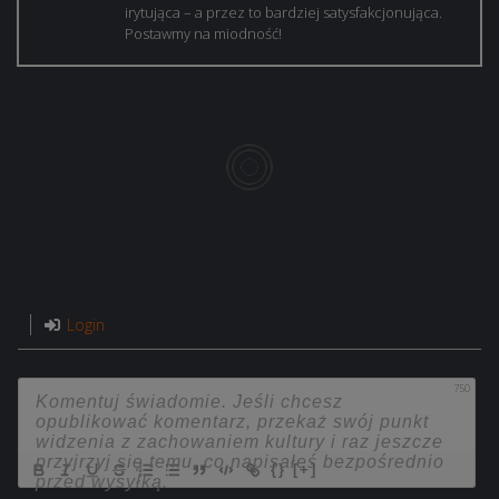
irytująca – a przez to bardziej satysfakcjonująca.
Postawmy na miodność!
Login
750
{}
[+]