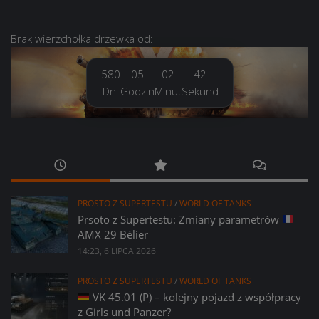
Brak
wierzchołka drzewka
od:
580
05
02
43
Dni
Godzin
Minut
Sekund
PROSTO Z SUPERTESTU
/
WORLD OF TANKS
Prsoto z Supertestu: Zmiany parametrów
AMX 29 Bélier
14:23, 6 LIPCA 2026
PROSTO Z SUPERTESTU
/
WORLD OF TANKS
VK 45.01 (P) – kolejny pojazd z współpracy
z Girls und Panzer?