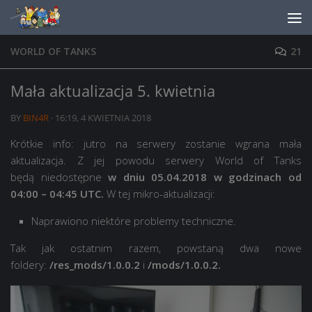
Skip to content
WORLD OF TANKS
21
Mała aktualizacja 5. kwietnia
BY
BIN4R
·
16:19, 4 KWIETNIA 2018
Krótkie info: jutro na serwery zostanie wgrana mała
aktualizacja. Z jej powodu serwery World of Tanks
będą niedostępne
w dniu 05.04.2018 w godzinach od
04:00 – 04:45 UTC.
W tej mikro-aktualizacji:
Naprawiono niektóre problemy techniczne.
Tak jak ostatnim razem, powstaną dwa nowe
foldery:
/res_mods/1.0.0.2
i
/mods/1.0.0.2.