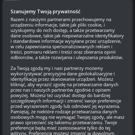
Szczecinianin
18:36, 4 kwietnia 2018 18:36
Szanujemy Twoją prywatność
Mam nadzieje ze skonczy się to wywalanie gry gdy chce się
Razem z naszymi partnerami przechowujemy na
wrocic do garażu…
urządzeniu informacje, takie jak pliki cookie, i
uzyskujemy do nich dostęp, a także przetwarzamy
Odpowiedz
0
dane osobowe, takie jak niepowtarzalne identyfikatory
i standardowe informacje wysyłane przez urządzenie,
w celu zapewniania spersonalizowanych reklam i
smalec235
treści, pomiaru reklam i treści oraz zbierania opinii
Reply to
Szczecinianin
18:52, 4 kwietnia 2018 18:52
odbiorców, a także rozwijania i ulepszania produktów.
Myślałem że tylko ja tak mam
Za Twoją zgodą my i nasi partnerzy możemy
wykorzystywać precyzyjne dane geolokalizacyjne i
Odpowiedz
0
identyfikację przez skanowanie urządzeń. Możesz
kliknąć, aby wyrazić zgodę na przetwarzanie danych
przez nas i naszych partnerów zgodnie z opisem
Szczecinianin
powyżej. Możesz też uzyskać dostęp do bardziej
Reply to
smalec235
20:19, 4 kwietnia 2018 20:19
szczegółowych informacji i zmienić swoje preferencje
przed wyrażeniem zgody lub odmówić jej wyrażenia.
Nie tylko ty bo dużo graczy o tym pisze na fb wota i yt.
Pamiętaj, że niektóre rodzaje przetwarzania danych
osobowych mogą nie wymagać Twojej zgody, ale masz
Odpowiedz
0
prawo sprzeciwić się takiemu przetwarzaniu. Twoje
preferencje będą mieć zastosowanie tylko do tej
witryny. Preferencje możesz zmienić w dowolnym
Tomek.Z