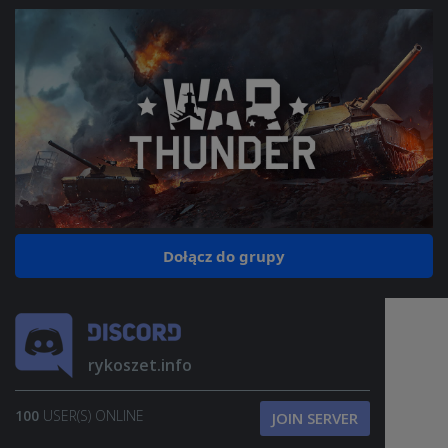
Dołącz do grupy
rykoszet.info
100
USER(S) ONLINE
JOIN SERVER