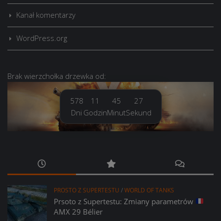
Kanał komentarzy
WordPress.org
Brak
wierzchołka drzewka
od:
578
11
45
28
Dni
Godzin
Minut
Sekund
PROSTO Z SUPERTESTU
/
WORLD OF TANKS
Prsoto z Supertestu: Zmiany parametrów
AMX 29 Bélier