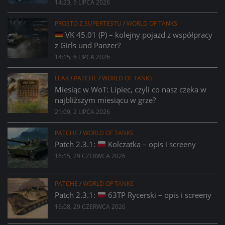
14:23, 6 LIPCA 2026
PROSTO Z SUPERTESTU
/
WORLD OF TANKS
VK 45.01 (P) – kolejny pojazd z współpracy
z Girls und Panzer?
14:15, 6 LIPCA 2026
LEAK
/
PATCHE
/
WORLD OF TANKS
Miesiąc w WoT: Lipiec, czyli co nasz czeka w
najbliższym miesiącu w grze?
21:09, 2 LIPCA 2026
PATCHE
/
WORLD OF TANKS
Patch 2.3.1:
Kolczatka – opis i screeny
16:15, 29 CZERWCA 2026
PATCHE
/
WORLD OF TANKS
Patch 2.3.1:
63TP Rycerski – opis i screeny
16:08, 29 CZERWCA 2026