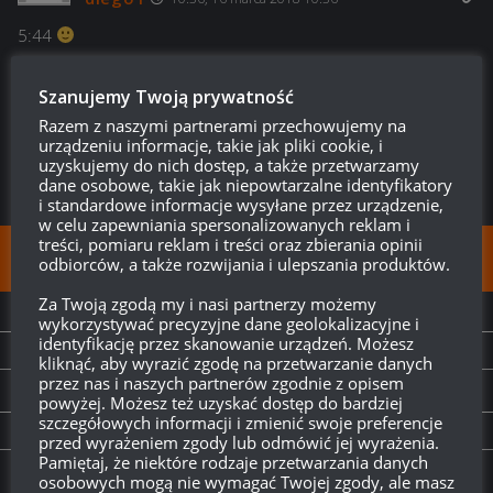
5:44
Odpowiedz
0
Szanujemy Twoją prywatność
Razem z naszymi partnerami przechowujemy na
urządzeniu informacje, takie jak pliki cookie, i
uzyskujemy do nich dostęp, a także przetwarzamy
dane osobowe, takie jak niepowtarzalne identyfikatory
i standardowe informacje wysyłane przez urządzenie,
w celu zapewniania spersonalizowanych reklam i
treści, pomiaru reklam i treści oraz zbierania opinii
FOLLOW:
odbiorców, a także rozwijania i ulepszania produktów.
Za Twoją zgodą my i nasi partnerzy możemy
NEXT STORY
wykorzystywać precyzyjne dane geolokalizacyjne i
identyfikację przez skanowanie urządzeń. Możesz
Szparagusowym okiem – Kronsztad aka Kronshtadt
kliknąć, aby wyrazić zgodę na przetwarzanie danych
przez nas i naszych partnerów zgodnie z opisem
PREVIOUS STORY
powyżej. Możesz też uzyskać dostęp do bardziej
szczegółowych informacji i zmienić swoje preferencje
Muzyka z gry WoWs
przed wyrażeniem zgody lub odmówić jej wyrażenia.
Pamiętaj, że niektóre rodzaje przetwarzania danych
osobowych mogą nie wymagać Twojej zgody, ale masz
Twitch.tv - Zurugula