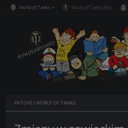
World of Tanks
World of Tanks Blitz
Skip to content
PATCHE
/
WORLD OF TANKS