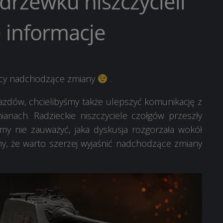
rzewku niszczycieli
 informacje
ący nadchodzące zmiany
.
zdów, chcielibyśmy także ulepszyć komunikację z
nach. Radzieckie niszczyciele czołgów przeszły
śmy nie zauważyć, jaka dyskusja rozgorzała wokół
, że warto szerzej wyjaśnić nadchodzące zmiany