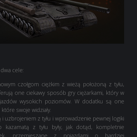
dwa cele:
 nowym czołgom ciężkim z wieżą położoną z tyłu,
erują one ciekawy sposób gry ciężarkami, który w
pojazdów wysokich poziomów. W dodatku są one
tóre swoje widziały.
ą i uzbrojeniem z tyłu i wprowadzenie pewnej logiki
 kazamatą z tyłu były, jak dotąd, kompletnie
ek, przemieszane z pojazdami o bardziej