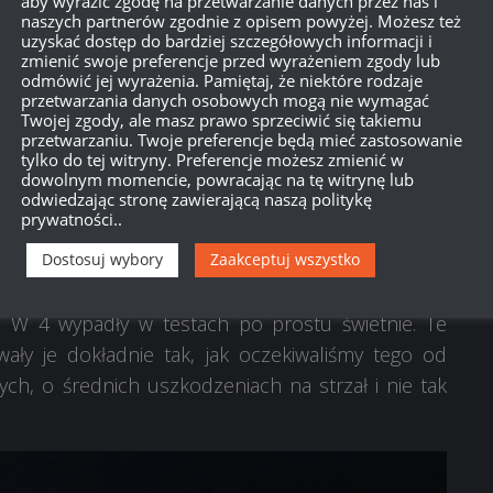
aby wyrazić zgodę na przetwarzanie danych przez nas i
Obiekt 268 Wariant 4. Ma on prędkość, pancerz i
naszych partnerów zgodnie z opisem powyżej. Możesz też
iu od nich może skorzystać z działa o kalibrze
uzyskać dostęp do bardziej szczegółowych informacji i
zmienić swoje preferencje przed wyrażeniem zgody lub
kryty przedział bojowy.
odmówić jej wyrażenia. Pamiętaj, że niektóre rodzaje
przetwarzania danych osobowych mogą nie wymagać
 cel, ale pozostawała kwestia SU-122-54, który po
Twojej zgody, ale masz prawo sprzeciwić się takiemu
przetwarzaniu. Twoje preferencje będą mieć zastosowanie
 swoim bardzo konserwatywnym umiejscowieniem
tylko do tej witryny. Preferencje możesz zmienić w
 sposób rozgrywki, ale z drugiej strony był cenny
dowolnym momencie, powracając na tę witrynę lub
odwiedzając stronę zawierającą naszą politykę
wiązanie, przetestowaliśmy go jako potencjalny
prywatności..
epszy, nie radził sobie z blokowaniem uszkodzeń i
Dostosuj wybory
Zaakceptuj wszystko
8 W 4 wypadły w testach po prostu świetnie. Te
ały je dokładnie tak, jak oczekiwaliśmy tego od
h, o średnich uszkodzeniach na strzał i nie tak