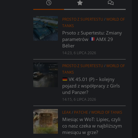
PROSTO Z SUPERTESTU
/
WORLD OF
TANKS
Prsoto z Supertestu: Zmiany
parametrów
AMX 29
Bélier
14:23, 6 LIPCA 2026
PROSTO Z SUPERTESTU
/
WORLD OF
TANKS
VK 45.01 (P) – kolejny
pojazd z współpracy z Girls
und Panzer?
14:15, 6 LIPCA 2026
LEAK
/
PATCHE
/
WORLD OF TANKS
Miesiąc w WoT: Lipiec, czyli
co nasz czeka w najbliższym
miesiącu w grze?