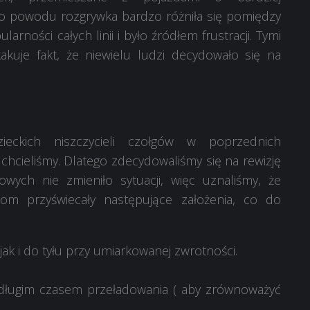
tego powodu rozgrywka bardzo różniła się pomiędzy
arności całych linii i było źródłem frustracji. Tymi
akuje fakt, że niewielu ludzi decydowało się na
dzieckich niszczycieli czołgów w poprzednich
k chcieliśmy. Dlatego zdecydowaliśmy się na rewizję
owych nie zmieniło sytuacji, więc uznaliśmy, że
nom przyświecały następujące założenia, co do
k i do tyłu przy umiarkowanej zwrotności.
e długim czasem przeładowania ( aby zrównoważyć