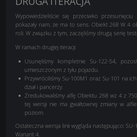
DRUGA ITERACJA
Wypowiedzieliście się przeciwko przesunięciu
pokazały nam, że ma to sens. Obiekt 268 W 4 oka
roli. W związku z tym, zaczęliśmy drugą serię te
W ramach drugiej iteracji:
Usunęliśmy kompletnie Su-122-54, pozost
umieszczonym z tyłu pojazdu.
Przywróciliśmy Su-100M1 oraz Su-101 na ic
dział i pancerzy.
Zredukowaliśmy alfę Obiektu 268 wz 4 z 750 
tej wersji nie ma gwałtownej zmiany w alfi
poziom.
Ostateczna wersja linii wygląda następująco: S
Wariant 4.