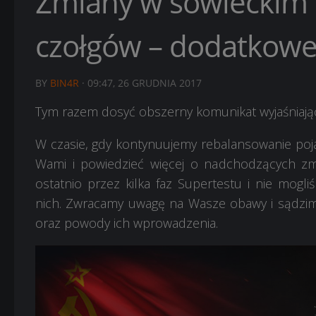
Zmiany w sowieckim d
czołgów – dodatkowe
BY
BIN4R
·
09:47, 26 GRUDNIA 2017
Tym razem dosyć obszerny komunikat wyjaśniaj
W czasie, gdy kontynuujemy rebalansowanie poja
Wami i powiedzieć więcej o nadchodzących zmia
ostatnio przez kilka faz Supertestu i nie mogli
nich. Zwracamy uwagę na Wasze obawy i sądzimy
oraz powody ich wprowadzenia.