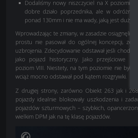
Dodaliśmy nowy niszczyciel na X poziomie: 
dobre działo poprzednika, ale w odróżnien
ponad 130mm i nie ma wady, jaką jest duży od
Wprowadzając te zmiany, w zasadzie osiągnęliśmy
prostu nie pasował do ogólnej koncepcji, ze
uzbrojenia. Zdecydowanie odstawał jeśli chodzi o
jako pojazd historyczny. Jako przejściowe roz
poziom VIII. Niestety, na tym poziomie nie był l
wciąż mocno odstawał pod kątem rozgrywki.
Z drugiej strony, zarówno Obiekt 263 jak i 26
pojazdy idealnie blokowały uszkodzenia i zadaw
pojazdów szturmowych – szybkich, opancerzonyc
wielkim DPM jak na tę klasę pojazdów.