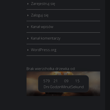
Zarejestruj się
Zaloguj się
Kanał wpisów
Kanał komentarzy
WordPress.org
Brak
wierzchołka drzewka
od:
579
21
09
16
Dni
Godzin
Minut
Sekund