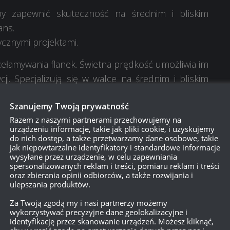
 by zapewnić skuteczność na średnim i bliskim
ans.
ycznymi projektami.
ełamywania flanek. Świetna prędkość umożliwia im
i. Specjalizują się w walce na średnim i bliskim
ć strzał przeciwnika i posłać kilka pocisków przed
Szanujemy Twoją prywatność
Razem z naszymi partnerami przechowujemy na
urządzeniu informacje, takie jak pliki cookie, i uzyskujemy
do nich dostęp, a także przetwarzamy dane osobowe, takie
jak niepowtarzalne identyfikatory i standardowe informacje
wysyłane przez urządzenie, w celu zapewniania
spersonalizowanych reklam i treści, pomiaru reklam i treści
oraz zbierania opinii odbiorców, a także rozwijania i
od tej właśnie koncepcji. W jej ramach:
ulepszania produktów.
Za Twoją zgodą my i nasi partnerzy możemy
ł z racji swego pancerza i uszkodzeń na strzał. W
wykorzystywać precyzyjne dane geolokalizacyjne i
, że nie musimy go wzmacniać by pasował jako X.
identyfikację przez skanowanie urządzeń. Możesz kliknąć,