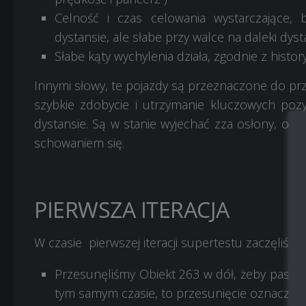
Celność i czas celowania wystarczające,
dystansie, ale słabe przy walce na daleki dyst
Słabe kąty wychylenia działa, zgodnie z histor
Innymi słowy, te pojazdy są przeznaczone do prz
szybkie zdobycie i utrzymanie kluczowych pozycj
dystansie. Są w stanie wyjechać zza osłony, odbi
schowaniem się.
PIERWSZA ITERACJA
W czasie pierwszej iteracji supertestu zaczęliśmy 
Przesunęliśmy Obiekt 263 w dół, żeby pasowa
tym samym czasie, to przesunięcie oznaczało