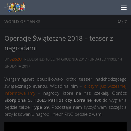
Skip to content
WORLD OF TANKS
7
Operacje Świąteczne 2018 – teaser z
nagrodami
BY
SZISZU
· PUBLISHED
10:55, 14 GRUDNIA 2017
· UPDATED
11:03, 14
GRUDNIA 2017
Wargaming.net opublikowało krótki teaser nadchodzącego
świątecznego eventu. Widać na nim –
o czym już wcześniej
informowaliśmy
– nagrody, które na nas czekają. Oprócz
Skorpiona G, T26E5 Patriot czy Lorraine 40t
do wygrania
będzie także
Type 59
. Pozostaje nam życzyć wam szczęścia
przy losowaniu nagród i niech RNG będzie z wami!