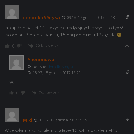
demolka69nysa
09:18, 17 grudnia 2017 09:18
Ja kupiłem pakiet 11 skrzynek tradycyjnych a wynik to typ59
,scorpion, 3 premki IVtieru, 15 dni premium i 12k golda
Odpowiedz
0
Anonimowo
Reply to
demolka69nysa
18:23, 18 grudnia 2017 18:23
Wtf
Odpowiedz
0
Miki
15:09, 14 grudnia 2017 15:09
W zeszłym roku kupiłem bodajże 10 szt i dostałem M46