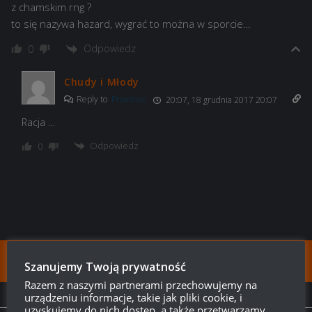
z chamskim rng ?
to się nazywa hazard, wygrać to można w sporcie…
Odpowiedz
0
Chudy i Młody
Reply to
Proximus
20:07, 18 grudnia 2017 20:07
Racja …
Odpowiedz
0
FOLLOW:
Szanujemy Twoją prywatność
Razem z naszymi partnerami przechowujemy na
urządzeniu informacje, takie jak pliki cookie, i
NEXT STORY
uzyskujemy do nich dostęp, a także przetwarzamy