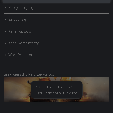
Zarejestruj się
Zaloguj się
Kanał wpisów
Kanał komentarzy
WordPress.org
Brak
wierzchołka drzewka
od:
578
15
16
26
Dni
Godzin
Minut
Sekund