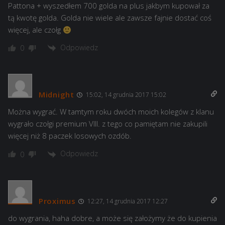
Pattona + wyszedłem 700 golda na plus jakbym kupował za
tą kwotę golda. Golda nie wiele ale zawsze fajnie dostać coś
więcej, ale czołg
Odpowiedz
0
Midnight
15:02, 14 grudnia 2017 15:02
Można wygrać. W tamtym roku dwóch moich kolegów z klanu
wygrało czołgi premium VIII. z tego co pamiętam nie zakupili
więcej niż 8 paczek losowych ozdób.
Odpowiedz
0
Proximus
12:27, 14 grudnia 2017 12:27
do wygrania, haha dobre, a może się założymy że do kupienia