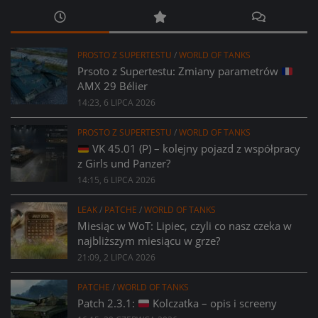
PROSTO Z SUPERTESTU
/
WORLD OF TANKS
Prsoto z Supertestu: Zmiany parametrów
AMX 29 Bélier
14:23, 6 LIPCA 2026
PROSTO Z SUPERTESTU
/
WORLD OF TANKS
VK 45.01 (P) – kolejny pojazd z współpracy
z Girls und Panzer?
14:15, 6 LIPCA 2026
LEAK
/
PATCHE
/
WORLD OF TANKS
Miesiąc w WoT: Lipiec, czyli co nasz czeka w
najbliższym miesiącu w grze?
21:09, 2 LIPCA 2026
PATCHE
/
WORLD OF TANKS
Patch 2.3.1:
Kolczatka – opis i screeny