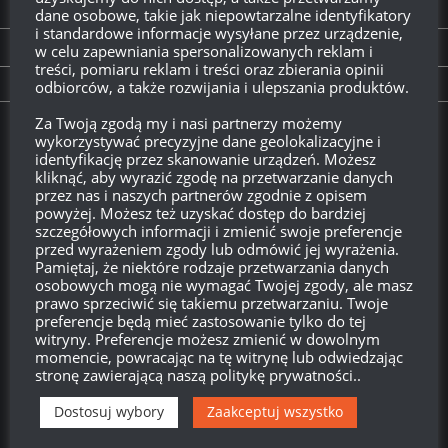
Operacje świąteczne 2018. Przewodnik
dane osobowe, takie jak niepowtarzalne identyfikatory
i standardowe informacje wysyłane przez urządzenie,
w celu zapewniania spersonalizowanych reklam i
PREVIOUS STORY
treści, pomiaru reklam i treści oraz zbierania opinii
Operacje Świąteczne 2018 – garaż i ozdoby
odbiorców, a także rozwijania i ulepszania produktów.
Za Twoją zgodą my i nasi partnerzy możemy
Twitch.tv - Zurugula
wykorzystywać precyzyjne dane geolokalizacyjne i
identyfikację przez skanowanie urządzeń. Możesz
kliknąć, aby wyrazić zgodę na przetwarzanie danych
przez nas i naszych partnerów zgodnie z opisem
powyżej. Możesz też uzyskać dostęp do bardziej
szczegółowych informacji i zmienić swoje preferencje
przed wyrażeniem zgody lub odmówić jej wyrażenia.
Pamiętaj, że niektóre rodzaje przetwarzania danych
osobowych mogą nie wymagać Twojej zgody, ale masz
prawo sprzeciwić się takiemu przetwarzaniu. Twoje
preferencje będą mieć zastosowanie tylko do tej
witryny. Preferencje możesz zmienić w dowolnym
momencie, powracając na tę witrynę lub odwiedzając
Szukaj:
stronę zawierającą naszą politykę prywatności..
Dostosuj wybory
Zaakceptuj wszystko
LOGOWANIE