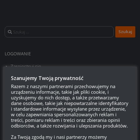
Szukaj:
LOGOWANIE
Zarejestruj się
Szanujemy Twoją prywatność
Zaloguj się
Razem z naszymi partnerami przechowujemy na
urządzeniu informacje, takie jak pliki cookie, i
Kanał wpisów
uzyskujemy do nich dostęp, a także przetwarzamy
dane osobowe, takie jak niepowtarzalne identyfikatory
i standardowe informacje wysyłane przez urządzenie,
Kanał komentarzy
w celu zapewniania spersonalizowanych reklam i
treści, pomiaru reklam i treści oraz zbierania opinii
WordPress.org
odbiorców, a także rozwijania i ulepszania produktów.
Za Twoją zgodą my i nasi partnerzy możemy