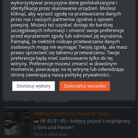
wykorzystywać precyzyjne dane geolokalizacyjne i
identyfikację przez skanowanie urządzeń. Możesz
Brak
wierzchołka drzewka
od:
kliknąć, aby wyrazić zgodę na przetwarzanie danych
przez nas i naszych partnerów zgodnie z opisem
581
03
03
00
powyżej. Możesz też uzyskać dostęp do bardziej
szczegółowych informacji i zmienić swoje preferencje
Dni
Godzin
Minut
Sekund
przed wyrażeniem zgody lub odmówić jej wyrażenia.
Pamiętaj, że niektóre rodzaje przetwarzania danych
osobowych mogą nie wymagać Twojej zgody, ale masz
prawo sprzeciwić się takiemu przetwarzaniu. Twoje
preferencje będą mieć zastosowanie tylko do tej
witryny. Preferencje możesz zmienić w dowolnym
momencie, powracając na tę witrynę lub odwiedzając
stronę zawierającą naszą politykę prywatności..
PROSTO Z SUPERTESTU
/
WORLD OF TANKS
Dostosuj wybory
Zaakceptuj wszystko
Prsoto z Supertestu: Zmiany parametrów
AMX 29 Bélier
14:23, 6 LIPCA 2026
PROSTO Z SUPERTESTU
/
WORLD OF TANKS
VK 45.01 (P) – kolejny pojazd z współpracy
z Girls und Panzer?
14:15, 6 LIPCA 2026